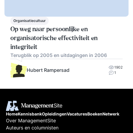
Organisatiecultuur
Op weg naar persoonlijke en
organisatorische effectiviteit en
integriteit
Terugblik op 2005 en uitdagingen in 2006
1902
Hubert Rampersad
1
Home
Kennisbank
Opleidingen
Vacatures
Boeken
Netwerk
Over ManagementSite
Auteurs en columnisten