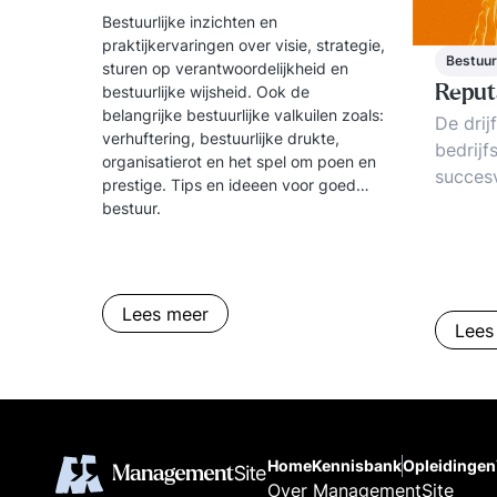
Bestuurlijke inzichten en
praktijkervaringen over visie, strategie,
Bestuur
sturen op verantwoordelijkheid en
Reput
bestuurlijke wijsheid. Ook de
belangrijke bestuurlijke valkuilen zoals:
De drij
verhuftering, bestuurlijke drukte,
bedrij
organisatierot en het spel om poen en
succes
prestige. Tips en ideeen voor goed
Online
bestuur.
social 
betrekk
manage
Lees meer
Lees
Home
Kennisbank
Opleidingen
Over ManagementSite