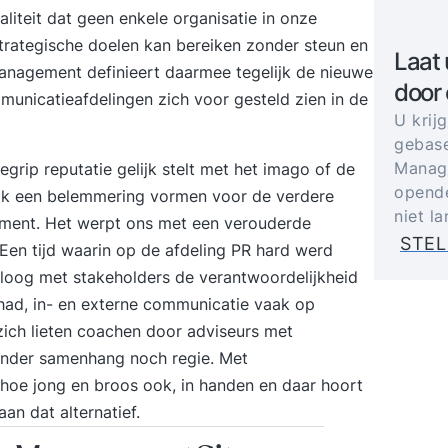
liteit dat geen enkele organisatie in onze
trategische doelen kan bereiken zonder steun en
Laat 
anagement definieert daarmee tegelijk de nieuwe
door
unicatieafdelingen zich voor gesteld zien in de
U krij
gebase
Manage
grip reputatie gelijk stelt met het imago of de
opende
 ik een belemmering vormen voor de verdere
niet l
ement. Het werpt ons met een verouderde
STEL
d. Een tijd waarin op de afdeling PR hard werd
aloog met stakeholders de verantwoordelijkheid
 had, in- en externe communicatie vaak op
zich lieten coachen door adviseurs met
zonder samenhang noch regie. Met
 hoe jong en broos ook, in handen en daar hoort
an dat alternatief.