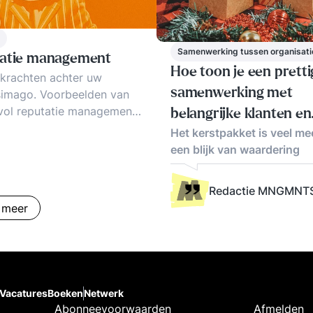
Samenwerking tussen organisati
atie management
Hoe toon je een pretti
fkrachten achter uw
samenwerking met
fsimago. Voorbeelden van
vol reputatie management.
belangrijke klanten en
 reputatie management en
Het kerstpakket is veel me
leveranciers?
mediia. Uw klanten
een blijk van waardering
en bij reputatie
ment.
Redactie MNGMNT
 meer
Vacatures
Boeken
Netwerk
Abonneevoorwaarden
Afmelden