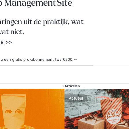
op ManagementSite
aringen uit de praktijk, wat
at niet.
EE >>
ngt u een gratis pro-abonnement twv €200,--
Artikelen
Actueel