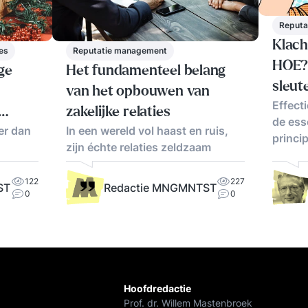
Reputa
Klac
es
Reputatie management
HOE? 
ge
Het fundamenteel belang
sleut
van het opbouwen van
Effect
zakelijke relaties
de ess
er dan
In een wereld vol haast en ruis,
princi
zijn échte relaties zeldzaam
122
227
ST
Redactie MNGMNTST
0
0
Hoofdredactie
Prof. dr. Willem Mastenbroek