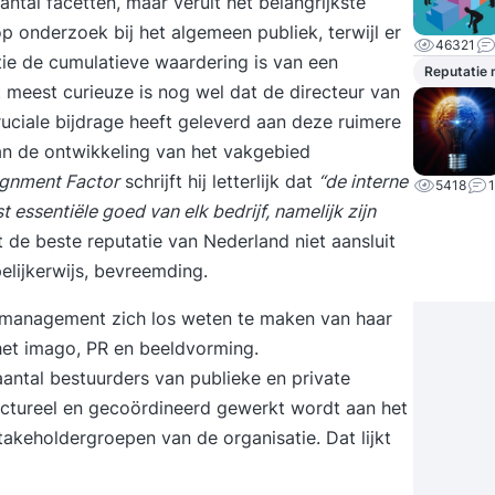
aantal facetten, maar veruit het belangrijkste
op onderzoek bij het algemeen publiek, terwijl er
46321
tie de cumulatieve waardering is van een
Reputatie
t meest curieuze is nog wel dat de directeur van
cruciale bijdrage heeft geleverd aan deze ruimere
an de ontwikkeling van het vakgebied
ignment Factor
schrijft hij letterlijk dat
“de interne
5418
1
essentiële goed van elk bedrijf, namelijk zijn
 de beste reputatie van Nederland niet aansluit
elijkerwijs, bevreemding.
iemanagement zich los weten te maken van haar
het imago, PR en beeldvorming.
ntal bestuurders van publieke en private
ructureel en gecoördineerd gewerkt wordt aan het
akeholdergroepen van de organisatie. Dat lijkt