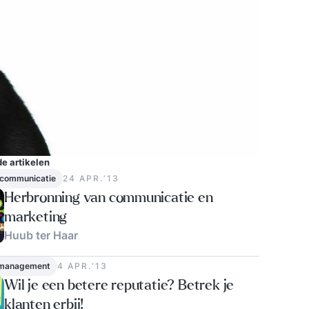
e artikelen
 communicatie
24 APR.‘13
Herbronning van communicatie en
marketing
Huub ter Haar
3
 management
4 APR.‘13
Wil je een betere reputatie? Betrek je
klanten erbij!