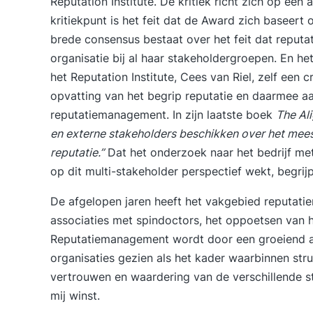
Reputation Institute. De kritiek richt zich op een 
kritiekpunt is het feit dat de Award zich baseert 
brede consensus bestaat over het feit dat reputa
organisatie bij al haar stakeholdergroepen. En he
het Reputation Institute, Cees van Riel, zelf een 
opvatting van het begrip reputatie en daarmee a
reputatiemanagement. In zijn laatste boek
The Al
en externe stakeholders beschikken over het meest 
reputatie.”
Dat het onderzoek naar het bedrijf met
op dit multi-stakeholder perspectief wekt, begrijp
De afgelopen jaren heeft het vakgebied reputat
associaties met spindoctors, het oppoetsen van 
Reputatiemanagement wordt door een groeiend aa
organisaties gezien als het kader waarbinnen st
vertrouwen en waardering van de verschillende st
mij winst.