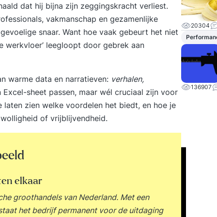
ald dat hij bijna zijn zeggingskracht verliest.
professionals, vakmanschap en gezamenlijke
20304
n gevoelige snaar. Want hoe vaak gebeurt het niet
Performan
‘de werkvloer’ leegloopt door gebrek aan
van warme data en narratieven:
verhalen,
136907
 Excel-sheet passen, maar wél cruciaal zijn voor
e laten zien welke voordelen het biedt, en hoe je
wolligheid of vrijblijvendheid.
beeld
en elkaar
sche groothandels van Nederland. Met een
staat het bedrijf permanent voor de uitdaging