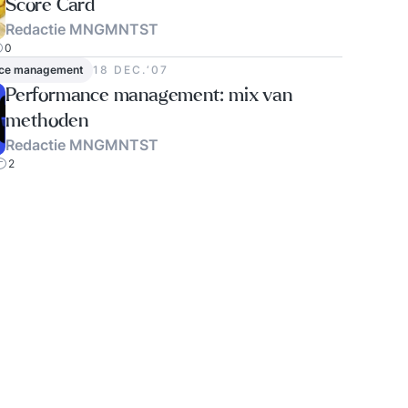
Score Card
Redactie MNGMNTST
0
ce management
18 DEC.‘07
Performance management: mix van
methoden
Redactie MNGMNTST
2