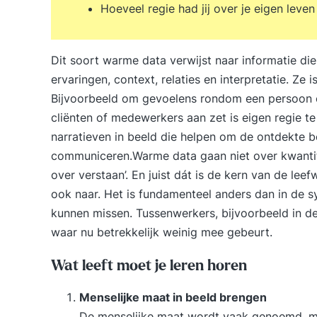
Hoeveel regie had jij over je eigen leve
Dit soort warme data verwijst naar informatie di
ervaringen, context, relaties en interpretatie. Ze
Bijvoorbeeld om gevoelens rondom een persoon 
cliënten of medewerkers aan zet is eigen regie t
narratieven in beeld die helpen om de ontdekte b
communiceren.Warme data gaan niet over kwantitei
over verstaan’. En juist dát is de kern van de le
ook naar. Het is fundamenteel anders dan in de sy
kunnen missen. Tussenwerkers, bijvoorbeeld in de
waar nu betrekkelijk weinig mee gebeurt.
Wat leeft moet je leren horen
Menselijke maat in beeld brengen
De menselijke maat wordt vaak genoemd, maa