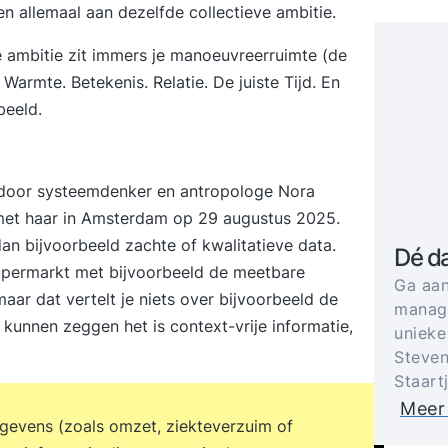
en allemaal aan dezelfde collectieve ambitie.
ve ambitie zit immers je manoeuvreerruimte (de
. Warmte. Betekenis. Relatie. De juiste Tijd. En
beeld.
 door systeemdenker en antropologe Nora
t met haar in Amsterdam op 29 augustus 2025.
an bijvoorbeeld zachte of kwalitatieve data.
Dé d
upermarkt met bijvoorbeeld de meetbare
Ga aan
ar dat vertelt je niets over bijvoorbeeld de
manage
 kunnen zeggen het is context-vrije informatie,
unieke
Steven
Staart
Meer
gevens (zoals omzet, ziekteverzuim of