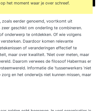
n op het moment waar je over schreef.
e, zoals eerder genoemd, voortkomt uit
 is zeer geschikt om onderling te combineren.
of onderwerp te ontdekken. Of wie volgens
e versterken. Daardoor komen relevante
etekenissen of veranderingen effectief te
t, maar over kwaliteit. ‘Niet over meten, maar
efwereld. Daarom verwees de filosoof Habermas er
steemwereld. Informatie die ‘tussenwerkers ‘niet
 zorg en het onderwijs niet kunnen missen, maar
r zelden echt begrepen. In veel organisaties is