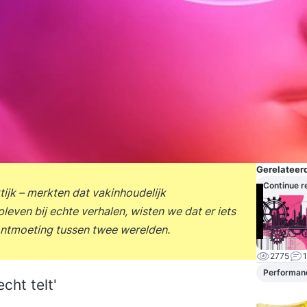
Gerelateerd
Continue r
tijk – merkten dat vakinhoudelijk
even bij echte verhalen, wisten we dat er iets
 ontmoeting tussen twee werelden.
2775
1
Performan
cht telt'