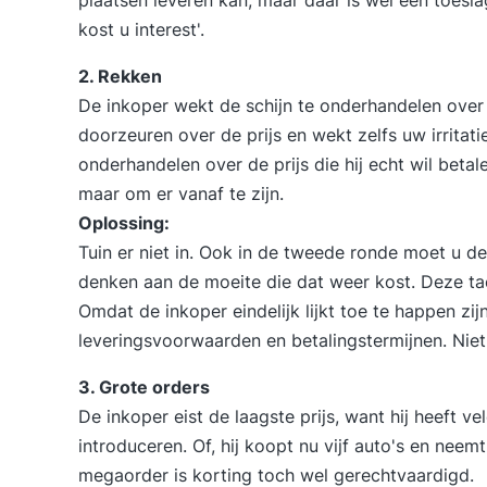
plaatsen leveren kan, maar daar is wel een toesla
kost u interest'.
2. Rekken
De inkoper wekt de schijn te
onderhandelen
over 
doorzeuren over de prijs en wekt zelfs uw irritat
onderhandelen over de prijs die hij echt wil betal
maar om er vanaf te zijn.
Oplossing:
Tuin er niet in. Ook in de tweede ronde moet u d
denken aan de moeite die dat weer kost. Deze tac
Omdat de inkoper eindelijk lijkt toe te happen zi
leveringsvoorwaarden en betalingstermijnen. Niet
3. Grote orders
De inkoper eist de laagste prijs, want hij heeft vel
introduceren. Of, hij koopt nu vijf auto's en neem
megaorder is korting toch wel gerechtvaardigd.