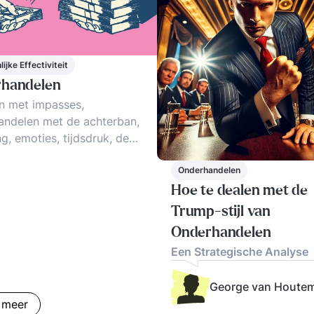
ijke Effectiviteit
handelen
 met impasses,
andelen met de achterban,
g, emoties, tijdsdruk, de
alans. Het voorzitten van
ndelingen, flexibiliteit en
Onderhandelen
eren. Wat doen we met
Hoe te dealen met de
s, stress, gezeur,
Trump-stijl van
atie en manipulatie? Dirty
Onderhandelen
 manipulaties, technieken en
Een Strategische Analyse
gels.
George van Houte
 meer