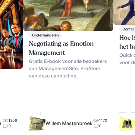
Conflic
Onderhandelen
Hoe i
Negotiating as Emotion
het b
Management
Quick 
Gratis E-book voor alle bezoekers
voor d
van ManagementSite. Profiteer
van deze aanbieding.
1206
1170
m
Willem Mastenbroek
0
0