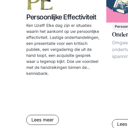
PE
Persoonlijke Effectiviteit
Ken Uzelf! Elke dag zijn er situaties
Persoonl
waarin het aankomt op uw persoonlijke
Onder
effectiviteit. Lastige onderhandelingen,
Omgaan
een presentatie voor een kritisch
onderh
publiek, een vergadering die uit de
hand loopt, een acquisitie gesprek
spannin
waar u tegenop kijkt. Doe uw voordeel
machtsb
met de handreikingen binnen de
onderha
kennisbank.
explor
impasse
intimid
tricks,
vuistre
Lees meer
Lees