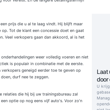
g voor vereist. En de langere betalingstermijn
een prijs die u al te laag vindt. Hij blijft maar
ie op. Tot de klant een concessie doet en gaat
en. Veel verkopers gaan dan akkoord, al is het
e onderhandelingen weer volledig voeren en niet
tiek is populair in combinatie met de eerste.
jn verkopers geneigd eerder toe te geven op
Laat 
 doen, durf nee te zeggen.
door
U krij
gebase
e relaties die hij bij uw trainingsbureau zal
Manage
t een optie op nog eens vijf auto's. Voor zo'n
opende
niet l