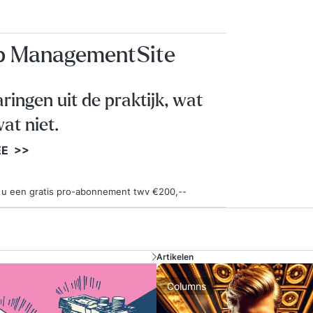
op ManagementSite
aringen uit de praktijk, wat
at niet.
EE >>
ngt u een gratis pro-abonnement twv €200,--
Artikelen
Columns