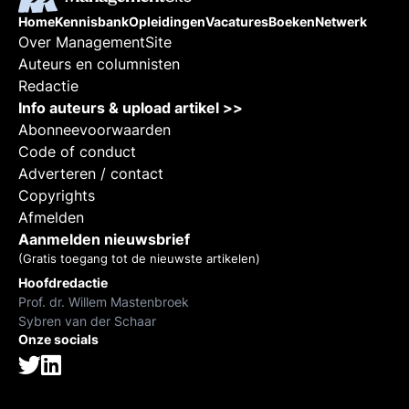
Home
Kennisbank
Opleidingen
Vacatures
Boeken
Netwerk
Over ManagementSite
Auteurs en columnisten
Redactie
Info auteurs & upload artikel >>
Abonneevoorwaarden
Code of conduct
Adverteren / contact
Copyrights
Afmelden
Aanmelden nieuwsbrief
(Gratis toegang tot de nieuwste artikelen)
Hoofdredactie
Prof. dr. Willem Mastenbroek
Sybren van der Schaar
Onze socials