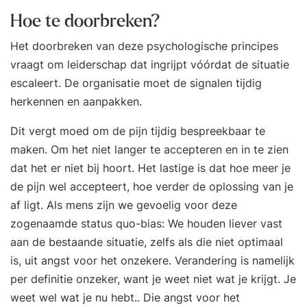
intakegesprek vragen we naar de specifieke
Hoe te doorbreken?
vragen die jij hebt. Deze nemen we mee in het
Het doorbreken van deze psychologische principes
programma. De training is praktisch ingesteld. Je
vraagt om leiderschap dat ingrijpt vóórdat de situatie
krijgt tools en handvatten die helpen in situaties
escaleert. De organisatie moet de signalen tijdig
waar je tegenaan loopt. We delen de training het
herkennen en aanpakken.
liefst op in kortere sessies. Zo heb je tussendoor
tijd om te oefenen en aan de slag te gaan met de
Dit vergt moed om de pijn tijdig bespreekbaar te
geleerde stof. Daarbij heb je nog een telefonisch
maken. Om het niet langer te accepteren en in te zien
contactmoment met de trainer waarin je kan
dat het er niet bij hoort. Het lastige is dat hoe meer je
bespreken hoe het gaat. Zo bouwen we stukje
de pijn wel accepteert, hoe verder de oplossing van je
voor stukje, in plaats van dat we je in 1x
af ligt. Als mens zijn we gevoelig voor deze
overspoelen met alle nieuwe informatie. Daarbij
zogenaamde status quo-bias: We houden liever vast
krijg je van ons een hand-out waarin je de inhoud
aan de bestaande situatie, zelfs als die niet optimaal
van de training nog eens kan doorlezen en je
is, uit angst voor het onzekere. Verandering is namelijk
eigen persoonlijke plan van aanpak waarin jouw
per definitie onzeker, want je weet niet wat je krijgt. Je
leerdoelen en de weg daarnaartoe beschreven
weet wel wat je nu hebt.. Die angst voor het