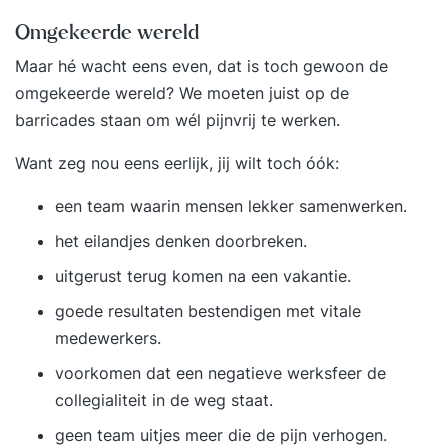
namelijk dat je blijvend tevreden bent met de
Omgekeerde wereld
training. Vragen aan Supertrainer?Heb je een
Maar hé wacht eens even, dat is toch gewoon de
vraag die nog niet is beantwoord? Vraag dan de
omgekeerde wereld? We moeten juist op de
gratis brochure aan. Zo kunnen we contact met je
barricades staan om wél pijnvrij te werken.
opnemen en je verder helpen. Hopelijk tot snel!
Want zeg nou eens eerlijk, jij wilt toch óók:
een team waarin mensen lekker samenwerken.
het eilandjes denken doorbreken.
uitgerust terug komen na een vakantie.
goede resultaten bestendigen met vitale
medewerkers.
voorkomen dat een negatieve werksfeer de
collegialiteit in de weg staat.
geen team uitjes meer die de pijn verhogen.