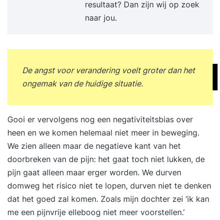
resultaat? Dan zijn wij op zoek
telefonisch en duurt maximaal 30 minuten.
naar jou.
Tegelijkertijd kan jij ook alles aan ons vragen om
zo te beslissen of we bij je passen. Persoonlijke
brochure (vrijblijvend)Na het intakegesprek krijg
je binnen enkele dagen jouw persoonlijke
De angst voor verandering voelt groter dan het
brochure. Daarin kan je het inhoudelijk
ongemak van de huidige situatie.
programma vinden samen met informatie over
ons, onze werkwijze en referenties. TrainingKorte
sessies die praktisch ingesteld zijn. Bij jou op
Gooi er vervolgens nog een negativiteitsbias over
locatie of bij ons, wat jij het prettigst vindt. Van
heen en we komen helemaal niet meer in beweging.
het drielandenpunt tot Terschelling. SupportNa
We zien alleen maar de negatieve kant van het
de training blijft Supertrainer voor je klaarstaan.
doorbreken van de pijn: het gaat toch niet lukken, de
Je krijgt een hand-out en persoonlijk actieplan.
pijn gaat alleen maar erger worden. We durven
Daarnaast mag je gebruik blijven maken van ons,
domweg het risico niet te lopen, durven niet te denken
we beantwoorden elke vraag voor je en je mag
dat het goed zal komen. Zoals mijn dochter zei ‘ik kan
ons altijd bellen. Ook bellen wij jou zo nu en dan
me een pijnvrije elleboog niet meer voorstellen.’
eens op om te vragen hoe het gaat. We willen