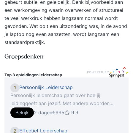
gebeurt subtiel en geleidelijk. Denk bijvoorbeeld aan
een werkomgeving waarin overwerken of structureel
te veel werkdruk hebben langzaam normaal wordt
gevonden. Wat ooit een uitzondering was, in de avond
je laptop nog even aanzetten, wordt langzaam een
standaardpraktijk.
Groepsdenken
POWERED BY
Top 3 opleidingen
leiderschap
Persoonlijk Leiderschap
1
Persoonlijk leiderschap gaat over hoe jij
leidinggeeft aan jezelf. Met andere woorden:
“Hoe haal jij het meeste uit jezelf?”. Dit kan gaan
Bekijk
2 dagen
€995
9.9
van het doelgericht en zelfverzekerd houden van
gesprekken tot aan het effectief indelen van je
Effectief Leiderschap
2