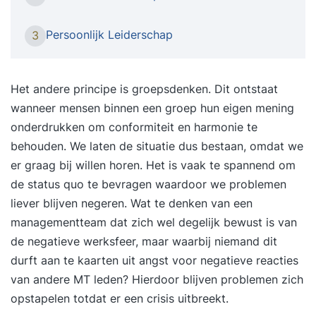
eigen tijd. Minder energie uitgeven aan meer
resultaat. De training is soms confronterend en
Persoonlijk Leiderschap
3
leidt tot zelfreflectie, deze momenten gebruik je
om een nog betere versie van jezelf te worden.
Dat stopt niet na de training, je krijgt de juiste
Het andere principe is groepsdenken. Dit ontstaat
mindset en tools om dit blijvend op jezelf toe te
wanneer mensen binnen een groep hun eigen mening
passen. Deze training is afgestemd op jouw
onderdrukken om conformiteit en harmonie te
behoeften en wordt individueel gegeven. We
behouden. We laten de situatie dus bestaan, omdat we
bekijken jouw situatie en niveau en passen ons
er graag bij willen horen. Het is vaak te spannend om
programma op jou aan. Jij bent uniek en hebt
de status quo te bevragen waardoor we problemen
waarschijnlijk nét iets anders nodig dan een
liever blijven negeren. Wat te denken van een
ander. Vraagstukken die we in de training
managementteam dat zich wel degelijk bewust is van
beantwoorden zijn bijvoorbeeld: Hoe verhoog ik
de negatieve werksfeer, maar waarbij niemand dit
mijn productiviteit? Hoe houd ik meer energie
durft aan te kaarten uit angst voor negatieve reacties
over? Hoe zorg ik voor een gevoel van
van andere MT leden? Hierdoor blijven problemen zich
zelfverzekerdheid en rust bij mezelf? En hoe blijf
opstapelen totdat er een crisis uitbreekt.
ik mezelf ontwikkelen? In het vrijblijvende