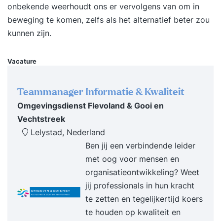
staat. Tevens staan we na de training altijd voor
onbekende weerhoudt ons er vervolgens van om in
je klaar met onze support. Benieuwd geworden?
beweging te komen, zelfs als het alternatief beter zou
Vraag dan nu de gratis brochure aan en laat je e-
kunnen zijn.
mailadres en/of telefoonnummer achter. Dan
neemt Supertrainer z.s.m. contact met je op om
Vacature
de training vorm te geven. Liever incompany
voor een groep? Dat kan ook, dan schrijven wij
Teammanager Informatie & Kwaliteit
een voorstel op maat. Voor wie? Professionals,
Omgevingsdienst Flevoland & Gooi en
leidinggevenden en iedereen die persoonlijk
Vechtstreek
leiderschap wil bezitten. Resultaat Na de training
Lelystad, Nederland
beschik je over tools en handvatten om op een
Ben jij een verbindende leider
zelfverzekerde en effectieve manier persoonlijk
met oog voor mensen en
leiderschap op je eigen leven toe te passen.
organisatieontwikkeling? Weet
Werkwijze van Supertrainer Intakegesprek
jij professionals in hun kracht
(vrijblijvend)Jij krijgt de beste training als die is
te zetten en tegelijkertijd koers
afgestemd op jouw behoeften. Daarom brengen
te houden op kwaliteit en
we samen jouw situatie in kaart. Dat kan