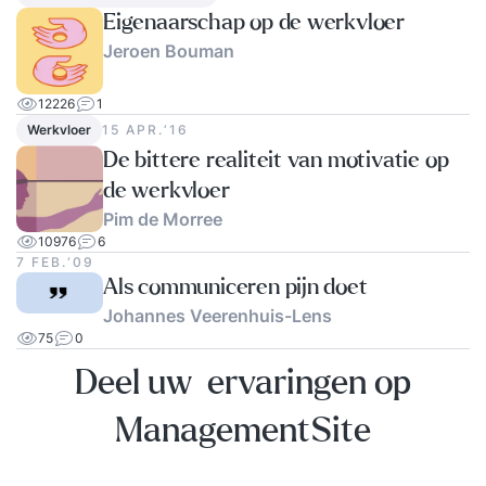
Eigenaarschap op de werkvloer
Jeroen Bouman
12226
1
Werkvloer
15 APR.‘16
De bittere realiteit van motivatie op
de werkvloer
Pim de Morree
10976
6
7 FEB.‘09
Als communiceren pijn doet
Johannes Veerenhuis-Lens
75
0
Deel uw ervaringen op
ManagementSite