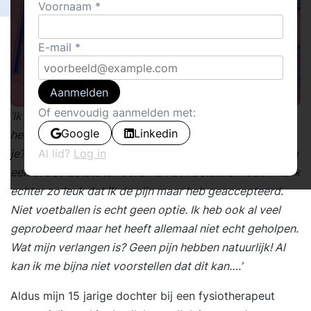
Voornaam
E-mail
Aanmelden
Of eenvoudig aanmelden met:
‘Ik heb twee jaar geleden mijn elleboog gebroken en ik
Google
Linkedin
heb nog steeds pijn. Op een schaal van 1 tot 10 vraag
je? Mmm, denk gemiddeld een 6 en uitschieters richting
Al lid?
Log in
een 9. Dat laatste is vooral na het voetballen. Dat vind ik
echter zo leuk dat ik de pijn maar heb geaccepteerd.
Niet voetballen is echt geen optie. Ik heb ook al veel
geprobeerd maar het heeft allemaal niet echt geholpen.
Wat mijn verlangen is? Geen pijn hebben natuurlijk! Al
kan ik me bijna niet voorstellen dat dit kan….’
Aldus mijn 15 jarige dochter bij een fysiotherapeut