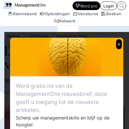
Word pro
Login
Kennisbank
Opleidingen
Vacatures
Boeken
Netwerk
Bestuur
Leiderschap
/
Organisatiecultuur
7 MRT.‘25
Doorbreek de pijn,
vóórdat het te laat is!
NO PAIN, YES GAIN!
Monique Gottgens
Word gratis lid van de
323
ManagementSite nieuwsbrief, deze
Delen
0
geeft u toegang tot de nieuwste
19
artikelen.
Columns
Scherp uw managementskills en blijf op de
hoogte!