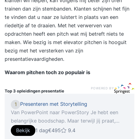
klanten wil helpen, kan volgens mij beter zijn oren
trainen dan zijn stembanden. Klanten schijnen het fijn
te vinden dat u naar ze luistert in plaats van een
riedeltje af te draaien. Met het verwerven van
opdrachten heeft een pitch wat mij betreft niets te
maken. Wie bezig is met elevator pitchen is hooguit
bezig met het versterken van zijn
presentatievaardigheden.
Waarom pitchen toch zo populair is
POWERED BY
Top 3 opleidingen
presentatie
Presenteren met Storytelling
1
Van PowerPoint naar PowerStory Je hebt een
belangrijke boodschap. Maar terwijl jij praat,
dwalen blikken af. Je ziet mensen naar hun
Bekijk
1 dag
€495
9.4
telefoon grijpen. Weer een standaard