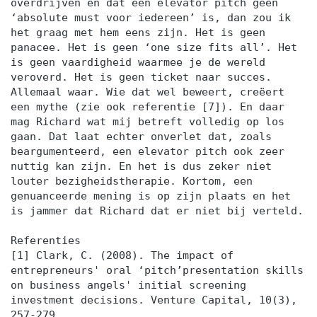
overdrijven en dat een elevator pitch geen
‘absolute must voor iedereen’ is, dan zou ik
het graag met hem eens zijn. Het is geen
panacee. Het is geen ‘one size fits all’. Het
is geen vaardigheid waarmee je de wereld
veroverd. Het is geen ticket naar succes.
Allemaal waar. Wie dat wel beweert, creëert
een mythe (zie ook referentie [7]). En daar
mag Richard wat mij betreft volledig op los
gaan. Dat laat echter onverlet dat, zoals
beargumenteerd, een elevator pitch ook zeer
nuttig kan zijn. En het is dus zeker niet
louter bezigheidstherapie. Kortom, een
genuanceerde mening is op zijn plaats en het
is jammer dat Richard dat er niet bij verteld.
Referenties
[1] Clark, C. (2008). The impact of
entrepreneurs' oral ‘pitch’presentation skills
on business angels' initial screening
investment decisions. Venture Capital, 10(3),
257-279.