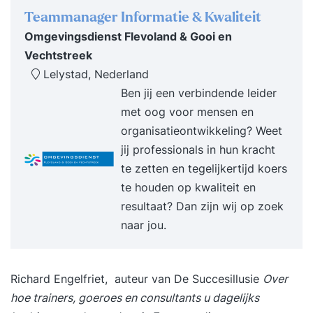
is goed, wat kan beter? We kijken naar je
Teammanager Informatie & Kwaliteit
lichaamstaal, stemgebruik, gebaren, in- en uit het
Omgevingsdienst Flevoland & Gooi en
verhaal stappen, interactie met je publiek, etc.
Vechtstreek
Maar bovenal hoe ben je ECHT en overtuigend. Ik
Lelystad, Nederland
help je uit die stijve 'presentatiemodus' te
Ben jij een verbindende leider
stappen, zodat je authentiek presenteert. Deze
met oog voor mensen en
gerichte persoonlijke feedback verandert je
organisatieontwikkeling? Weet
ingesleten presentatiestijl: je zult merken dat
jij professionals in hun kracht
mensen ineens écht naar je luisteren!
te zetten en tegelijkertijd koers
Experimenteren, proberen, oefenen De hele
te houden op kwaliteit en
training is een mengelmoes van theorie,
resultaat? Dan zijn wij op zoek
voorbeelden zien en horen, je verhaal bijschaven,
naar jou.
zelf uitproberen en veel oefenen. Je werkt aan
een eigen presentatie die je ooit gaf, of
binnenkort zult geven. Bij de oefeningen krijg je
Richard Engelfriet, auteur van
De Succesillusie
Over
soms de vraag om iets nog eens opnieuw te
hoe trainers, goeroes en consultants u dagelijks
doen, maar dan anders. Bij jezelf en de andere