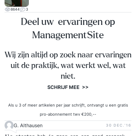
overtuigender te presenteren.Ik ben auteur van
8644
3
Storytelling voor managers en Storytelling in drie
Deel uw ervaringen op
bedrijven en geef presentaties en trainingen bij
bedrijven en op congressen. Dit krijg je allemaal
ManagementSite
Training in kleine groep (max. 6 deelnemers) met
persoonlijke aandacht Het boek Storytelling voor
Wij zijn altijd op zoek naar ervaringen
managers om thuis verder te leren Gratis
persoonlijke coaching na afloop bij een verhaal
uit de praktijk, wat werkt wel, wat
naar keuze Certificaat van deelname Koffie, thee,
niet.
snacks en fruit gedurende de dag
SCHRIJF MEE >>
Als u 3 of meer artikelen per jaar schrijft, ontvangt u een gratis
pro-abonnement twv €200,--
G. Althausen
30 DEC.‘16