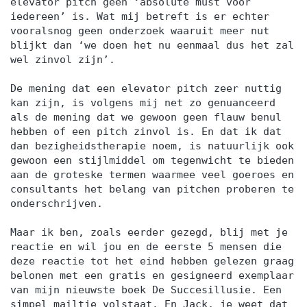
elevator pitch geen ‘absolute must voor
iedereen’ is. Wat mij betreft is er echter
vooralsnog geen onderzoek waaruit meer nut
blijkt dan ‘we doen het nu eenmaal dus het zal
wel zinvol zijn’.
De mening dat een elevator pitch zeer nuttig
kan zijn, is volgens mij net zo genuanceerd
als de mening dat we gewoon geen flauw benul
hebben of een pitch zinvol is. En dat ik dat
dan bezigheidstherapie noem, is natuurlijk ook
gewoon een stijlmiddel om tegenwicht te bieden
aan de groteske termen waarmee veel goeroes en
consultants het belang van pitchen proberen te
onderschrijven.
Maar ik ben, zoals eerder gezegd, blij met je
reactie en wil jou en de eerste 5 mensen die
deze reactie tot het eind hebben gelezen graag
belonen met een gratis en gesigneerd exemplaar
van mijn nieuwste boek De Succesillusie. Een
simpel mailtje volstaat. En Jack, je weet dat