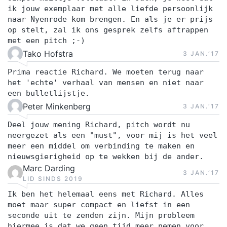
ik jouw exemplaar met alle liefde persoonlijk
naar Nyenrode kom brengen. En als je er prijs
op stelt, zal ik ons gesprek zelfs aftrappen
met een pitch ;-)
Tako Hofstra
3 JAN.‘17
Prima reactie Richard. We moeten terug naar
het 'echte' verhaal van mensen en niet naar
een bulletlijstje.
Peter Minkenberg
3 JAN.‘17
Deel jouw mening Richard, pitch wordt nu
neergezet als een "must", voor mij is het veel
meer een middel om verbinding te maken en
nieuwsgierigheid op te wekken bij de ander.
Marc Darding
3 JAN.‘17
LID SINDS 2019
Ik ben het helemaal eens met Richard. Alles
moet maar super compact en liefst in een
seconde uit te zenden zijn. Mijn probleem
hiermee is dat we geen tijd meer nemen voor