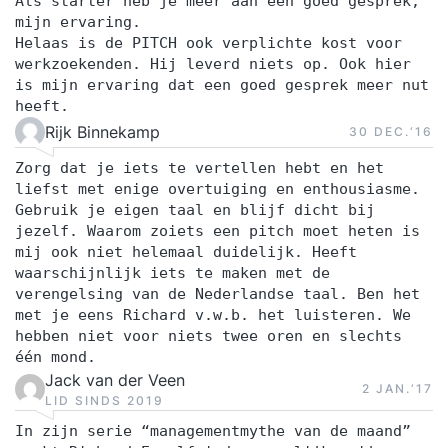
Als starter heb je meer aan een goed gesprek,
mijn ervaring.
Helaas is de PITCH ook verplichte kost voor
werkzoekenden. Hij leverd niets op. Ook hier
is mijn ervaring dat een goed gesprek meer nut
heeft.
Rijk Binnekamp
30 DEC.‘16
Zorg dat je iets te vertellen hebt en het
liefst met enige overtuiging en enthousiasme.
Gebruik je eigen taal en blijf dicht bij
jezelf. Waarom zoiets een pitch moet heten is
mij ook niet helemaal duidelijk. Heeft
waarschijnlijk iets te maken met de
verengelsing van de Nederlandse taal. Ben het
met je eens Richard v.w.b. het luisteren. We
hebben niet voor niets twee oren en slechts
één mond.
Jack van der Veen
2 JAN.‘17
LID SINDS 2019
In zijn serie “managementmythe van de maand”