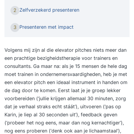
PowerPoint… zucht. Dat kan anders. Goede
Zelfverzekerd presenteren
2
sprekers vertellen verhalen. Ze nemen hun
publiek mee, boeien van begin tot eind en zorgen
Presenteren met impact
3
dat de boodschap blijft hangen. Na deze training
kun jij dat ook. Transformeer je presentaties van
droge powerpoint naar een fascinerend verhaal.
Volgens mij zijn al die elevator pitches niets meer dan
In deze hands-on training leer je hoe je zelfs de
een prachtige bezigheidstherapie voor trainers en
meest technische informatie omzet in boeiende
consultants. Ga maar na: als je 15 mensen de hele dag
verhalen die blijven hangen. Dit is de training
moet trainen in ondernemersvaardigheden, heb je met
voor jou als... Je regelmatig presenteert aan je
een elevator pitch een ideaal instrument in handen om
team, klanten of management Je merkt dat
de dag door te komen. Eerst laat je je groep lekker
mensen afhaken of je presentaties te langdradig
voorbereiden (‘jullie krijgen allemaal 30 minuten, zorg
vinden Bang bent dingen te vergeten of juist
dat je verhaal straks echt stáát’), uitvoeren (‘pas op
teveel zaken erbij haalt Je boodschap niet altijd
Karin, je liep al 30 seconden uit’), feedback geven
goed overkomt of blijft hangen Wat levert het je
(‘probeer het nog eens, maar dan nog kernachtiger’),
op? Na deze training hangt je publiek aan je
nog eens proberen (‘denk ook aan je lichaamstaal’),