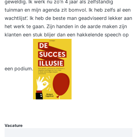
geweldig. Ik werk nu zo’n 4 jaar als zelfstandig
De tips zijn duidelijk. Hier kan ik wel wat mee.
tuinman en mijn agenda zit bomvol. Ik heb zelfs al een
Mijn hoofd tolt alweer van de ideeën. Absolute
wachtlijst’. Ik heb de beste man geadviseerd lekker aan
aanrader!" -- Nicole Gout, Nationale-
het werk te gaan. Zijn handen in de aarde maken zijn
Nederlanden Inhoud van de training Je zie
klanten een stuk blijer dan een hakkelende speech op
voorbeelden, past gemakkelijk de storytelling- en
presentatietheorie toe in kleine opdrachten en
werkt daarbij aan een eigen casus. Aan bod komt
ondermeer: Wat is storytelling en waarom werkt
een podium.
het zo goed? Overtuigend presenteren: begin bij
het begin Op zoek naar een goed verhaal om je
boodschap over te brengen Hoe maak je het
Betoverend, Overtuigend en Onvergetelijk? Het
verhaal slim integreren je presentatie Boeiend
vertellen Heel veel experimenteren en oefenen!
Je krijgt feedback van de groep en van mij: hoe
Vacature
ervaren we het, welke boodschap horen we, wat