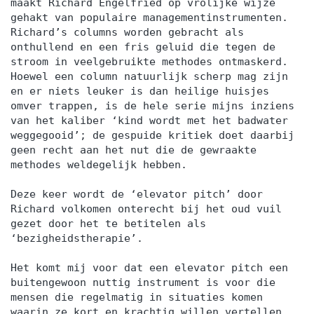
maakt Richard Engelfried op vrolijke wijze
gehakt van populaire managementinstrumenten.
Richard’s columns worden gebracht als
onthullend en een fris geluid die tegen de
stroom in veelgebruikte methodes ontmaskerd.
Hoewel een column natuurlijk scherp mag zijn
en er niets leuker is dan heilige huisjes
omver trappen, is de hele serie mijns inziens
van het kaliber ‘kind wordt met het badwater
weggegooid’; de gespuide kritiek doet daarbij
geen recht aan het nut die de gewraakte
methodes weldegelijk hebben.
Deze keer wordt de ‘elevator pitch’ door
Richard volkomen onterecht bij het oud vuil
gezet door het te betitelen als
‘bezigheidstherapie’.
Het komt mij voor dat een elevator pitch een
buitengewoon nuttig instrument is voor die
mensen die regelmatig in situaties komen
waarin ze kort en krachtig willen vertellen