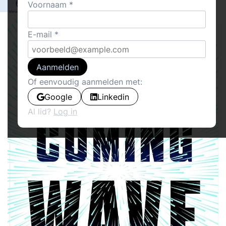
0
Voornaam
Management Pro
20
E-mail
Aanmelden
Of eenvoudig aanmelden met:
Google
Linkedin
Al lid?
Log in