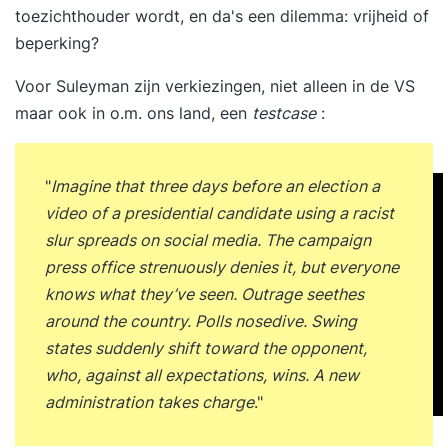
Je leert hoe je effectieve prompts formuleert -
toezichthouder wordt, en da's een dilemma: vrijheid of
duidelijke opdrachten die zorgen dat AI-tools
beperking?
doen wat... meer op onze website
Voor
Suleyman zijn verkiezingen
, niet alleen in de VS
maar ook in o.m. ons land, een
testcase
:
"
Imagine that three days before an election a
video of a presidential candidate using a racist
slur spreads on social media. The campaign
press office strenuously denies it, but everyone
knows what they’ve seen. Outrage seethes
around the country. Polls nosedive. Swing
states suddenly shift toward the opponent,
who, against all expectations, wins. A new
administration takes charge
."