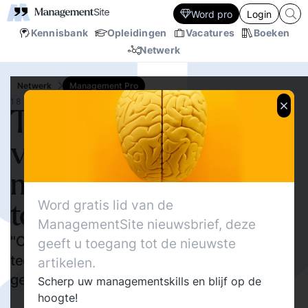
Word pro
Login
Kennisbank
Opleidingen
Vacatures
Boeken
Netwerk
Netwerk
Management Pro
18 SEP.‘23
The Coming Wave: hoe
van AI te profiteren
maar ook hoe AI te
Word gratis lid van de
temmen.
ManagementSite nieuwsbrief, deze
"Onze toekomst hangt af van deze
geeft u toegang tot de nieuwste
technologieën maar wordt er ook door in
artikelen.
gevaar gebracht."
Scherp uw managementskills en blijf op de
hoogte!
804
Delen
Willem E.A.J. Scheepers