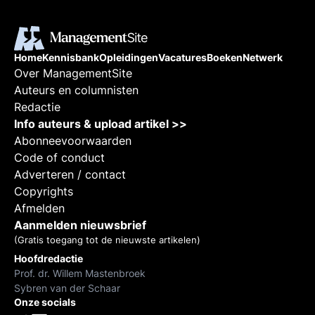
verkenning van GPT-4, belicht de
kernfuncties en werking ervan, en
geeft een overzicht van de
effecten op verschillende
Home
Kennisbank
Opleidingen
Vacatures
Boeken
Netwerk
Over ManagementSite
managementaspecten. Van
Auteurs en columnisten
automatisering tot verbeterde
Redactie
besluitvorming, GPT-4 belooft
Info auteurs & upload artikel >>
een revolutie in de manier waarop
Abonneevoorwaarden
bedrijven opereren en interactie
Code of conduct
met klanten onderhouden. Door
Adverteren / contact
het potentieel van GPT-4 te
Copyrights
begrijpen, kunnen managers en
Afmelden
professionals zich beter
Aanmelden nieuwsbrief
voorbereiden op de toekomst van
(Gratis toegang tot de nieuwste artikelen)
de bedrijfsvoering.
Hoofdredactie
Prof. dr. Willem Mastenbroek
Sybren van der Schaar
Onze socials