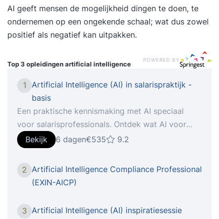
AI geeft mensen de mogelijkheid dingen te doen, te
ondernemen op een ongekende schaal; wat dus zowel
positief als negatief kan uitpakken.
POWERED BY
Top 3 opleidingen
artificial intelligence
Artificial Intelligence (AI) in salarispraktijk -
1
basis
Een praktische kennismaking met AI speciaal
voor salarisprofessionals. Ontdek wat AI voor
jouw werk kan betekenen. Een praktische
Bekijk
6 dagen
€535
9.2
kennismaking voor salarisprofessionals In deze
training maak je op een toegankelijke en
Artificial Intelligence Compliance Professional
2
praktijkgerichte manier kennis met de wereld van
(EXIN-AICP)
kunstmatige intelligentie (AI). Wat is AI precies?
Hoe heeft het zich ontwikkeld? En vooral: wat
Artificial Intelligence (AI) inspiratiesessie
3
kun jíj ermee in de salarispraktijk? Wat leer je?