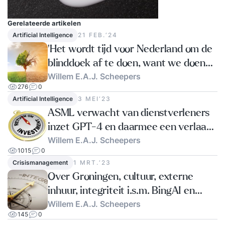
Gerelateerde artikelen
Artificial Intelligence
21 FEB.‘24
'Het wordt tijd voor Nederland om de
blinddoek af te doen, want we doen
Willem E.A.J. Scheepers
nu net of er geen klimaatrisico is.'
276
0
Artificial Intelligence
3 MEI‘23
ASML verwacht van dienstverleners
inzet GPT-4 en daarmee een verlaagd
Willem E.A.J. Scheepers
tarief.
1015
0
Crisismanagement
1 MRT.‘23
Over Groningen, cultuur, externe
inhuur, integriteit i.s.m. BingAI en
Willem E.A.J. Scheepers
ChatGPT
145
0