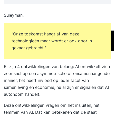
Kennismaken met AI – wat verstaan we onder AI,
hoe is de ontwikkeling geweest en wat zijn de
Suleyman:
belangrijkste principes? Actuele AI-tools – welke
tools zijn er, wat kunnen ze en waar moet je op
letten (zoals bias, databeveiliging en ethiek)?
"Onze toekomst hangt af van deze
Prompten – hoe formuleer je effectieve
technologieën maar wordt er ook door in
opdrachten voor AI-tools voor betrouwbare en
gevaar gebracht."
bruikbare output? AI in de salarispraktijk –
praktische toepassingen voor
Er zijn 4 ontwikkelingen van belang: AI ontwikkelt zich
salarisprofessionals, zoals data-analyse,
zeer snel op een asymmetrische of onsamenhangende
foutcontrole, rapportages en automatisering van
manier, het heeft invloed op ieder facet van
repetitieve taken. 2Xplain AI-assistent en CAO-
samenleving en economie, nu al zijn er signalen dat AI
assistent – wat kun je ermee en hoe pas je ze
autonoom handelt.
eenvoudig toe in je werk? Introductie AI-agents –
wat zijn het en welke rol gaan ze spelen in de
Deze ontwikkelingen vragen om het insluiten, het
toekomst van jouw vakgebied? Meer informatie
temmen van AI. Dat kan betekenen dat de staat