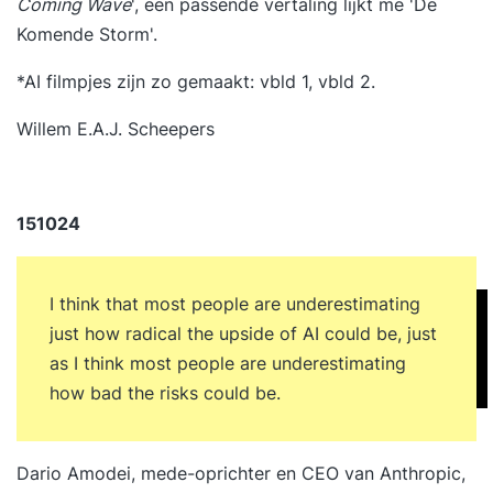
Coming Wave
', een passende vertaling lijkt me 'De
Komende Storm'.
*AI filmpjes zijn zo gemaakt:
vbld 1
,
vbld 2
.
Willem E.A.J. Scheepers
151024
I think that most people are underestimating
just how radical the upside of AI could be, just
as I think most people are underestimating
how bad the risks could be.
Dario Amodei, mede-oprichter en CEO van Anthropic,