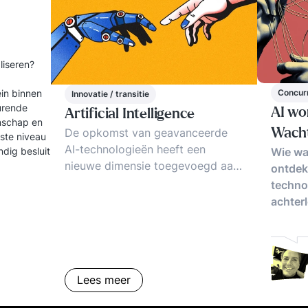
aliseren?
ein binnen
Concur
Innovatie / transitie
turende
AI wo
Artificial Intelligence
enschap en
De opkomst van geavanceerde
Wacht
gste niveau
AI-technologieën heeft een
dig besluit
Wie wa
nieuwe dimensie toegevoegd aan
ontdekt
de moderne bedrijfsvoering. GPT-
techno
4, een vooraanstaand voorbeeld
achter
van deze innovatie, staat voor
Generative Pre-trained
Transformer 4, een geavanceerd
taalverwerkingsmodel ontwikkeld
Lees meer
door OpenAI. Deze kennisbank-
pagina biedt een beknopte