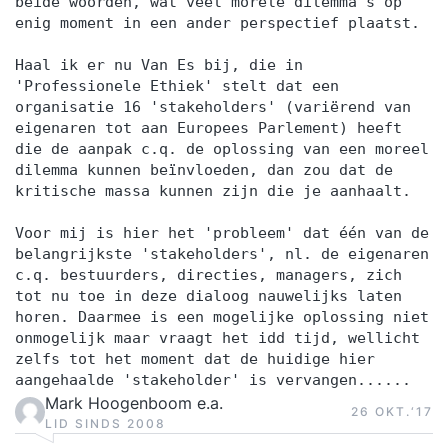
beide woorden, wat veel morele dilemma's op
enig moment in een ander perspectief plaatst.
Haal ik er nu Van Es bij, die in
'Professionele Ethiek' stelt dat een
organisatie 16 'stakeholders' (variërend van
eigenaren tot aan Europees Parlement) heeft
die de aanpak c.q. de oplossing van een moreel
dilemma kunnen beïnvloeden, dan zou dat de
kritische massa kunnen zijn die je aanhaalt.
Voor mij is hier het 'probleem' dat één van de
belangrijkste 'stakeholders', nl. de eigenaren
c.q. bestuurders, directies, managers, zich
tot nu toe in deze dialoog nauwelijks laten
horen. Daarmee is een mogelijke oplossing niet
onmogelijk maar vraagt het idd tijd, wellicht
zelfs tot het moment dat de huidige hier
aangehaalde 'stakeholder' is vervangen......
Mark Hoogenboom e.a.
26 OKT.‘17
LID SINDS 2008