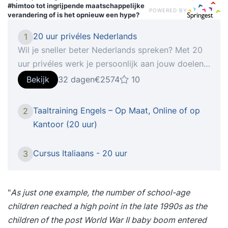
#himtoo tot ingrijpende maatschappelijke
POWERED BY
verandering of is het opnieuw een hype?
20 uur privéles Nederlands
1
Wil je sneller beter Nederlands spreken? Met 20
uur privéles werk je persoonlijk aan jouw doelen.
Je oefent veel en krijgt directe feedback. Zo
Bekijk
32 dagen
€2574
10
merk je snel vooruitgang. Maak een duidelijke
stap vooruit in je Nederlands. Je werkt aan
Taaltraining Engels – Op Maat, Online of op
2
grammatica, woordenschat en spreekvaardigheid
Kantoor (20 uur)
en groeit naar meer zelfstandigheid.Met deze
lessen voer je langere en meer samenhangende
Cursus Italiaans - 20 uur
3
gesprekken; gebruik je grammatica correcter en
bewuster; begrijp je langere teksten en kun je ze
navertellen; ontwikkel je een bredere en actievere
"
As just one example, the number of school-age
woordenschat.
children reached a high point in the late 1990s as the
children of the post World War II baby boom entered