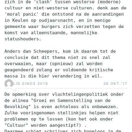
zich in de 'clash' tussen westerse (moderne)
cultuur en niet-westerse culturen. denk aan de
'moral panic' die ontstond na de aanrandingen
in Keulen op oudjaarsnacht, en in menige
gemeente waar burgers zich verzetten tegen de
komst van alleenstaande, mannelijke
statushouders.
Anders dan Scheepers, kom ik daarom tot de
conclusie dat dit thema niet zo snel zal
overwaaien, maar (opnieuw) zal worden
geagendeerd zolang er voldoende kritische
massa is die hier verandering in wil.
LID SINDS 2019
26 OKT.‘17
De opmerking over vluchtelingenpolitiek onder
de alinea "Groei en Samenstelling van de
Bevolking" is even achteloos als onbewezen.
Zulke vooringenomen stellinkjes helpen niet
problemen op te lossen (kon het ook onder
"Cultuur" worden aangestipt?) .
Daarmee schiet schrijver zich hopeloos in de