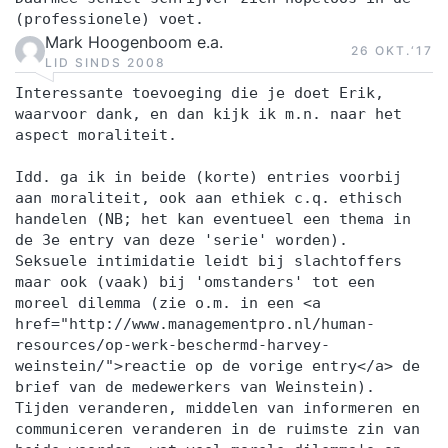
(professionele) voet.
Mark Hoogenboom e.a.
26 OKT.‘17
LID SINDS 2008
Interessante toevoeging die je doet Erik,
waarvoor dank, en dan kijk ik m.n. naar het
aspect moraliteit.
Idd. ga ik in beide (korte) entries voorbij
aan moraliteit, ook aan ethiek c.q. ethisch
handelen (NB; het kan eventueel een thema in
de 3e entry van deze 'serie' worden).
Seksuele intimidatie leidt bij slachtoffers
maar ook (vaak) bij 'omstanders' tot een
moreel dilemma (zie o.m. in een <a
href="http://www.managementpro.nl/human-
resources/op-werk-beschermd-harvey-
weinstein/">reactie op de vorige entry</a> de
brief van de medewerkers van Weinstein).
Tijden veranderen, middelen van informeren en
communiceren veranderen in de ruimste zin van