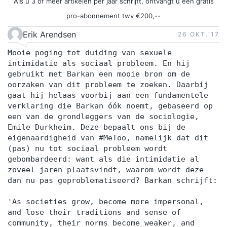
Als u 3 of meer artikelen per jaar schrijft, ontvangt u een gratis
pro-abonnement twv €200,--
Erik Arendsen
26 OKT.‘17
Mooie poging tot duiding van sexuele
intimidatie als sociaal probleem. En hij
gebruikt met Barkan een mooie bron om de
oorzaken van dit probleem te zoeken. Daarbij
gaat hij helaas voorbij aan een fundamentele
verklaring die Barkan óók noemt, gebaseerd op
een van de grondleggers van de sociologie,
Emile Durkheim. Deze bepaalt ons bij de
eigenaardigheid van #MeToo, namelijk dat dit
(pas) nu tot sociaal probleem wordt
gebombardeerd: want als die intimidatie al
zoveel jaren plaatsvindt, waarom wordt deze
dan nu pas geproblematiseerd? Barkan schrijft:
'As societies grow, become more impersonal,
and lose their traditions and sense of
community, their norms become weaker, and