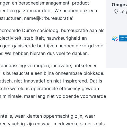
gevoel
ingen en personeelsmanagement, product
Omgevi
goudvis
ment en ga zo maar door. We hebben ook een
Lel
Perfor
ucturen, namelijk: ‘bureaucratie’.
Inner 
de gol
eroemde Duitse socioloog, bureaucratie aan als
komen 
ectiviteit, stabiliteit, nauwkeurigheid en
Feedba
sch georganiseerde bedrijven hebben gezorgd voor
Ervare
r. We hebben hieraan dus veel te danken.
techni
evaluat
et aanpassingsvermogen, innovatie, ontketenen
wie is 
n is bureaucratie een bijna onneembare blokkade.
leiders
atisch, niet-innovatief en niet-inspirerend. Dat is
direct
he wereld is operationele efficiency gewoon
enige t
 minimale, maar lang niet voldoende voorwaarde
leider
nte is, waar klanten oppermachtig zijn, waar
ren vluchtig zijn en waar medewerkers, net zoals