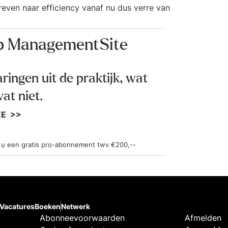
treven naar efficiency vanaf nu dus verre van
op ManagementSite
aringen uit de praktijk, wat
at niet.
EE >>
ngt u een gratis pro-abonnement twv €200,--
Vacatures
Boeken
Netwerk
Abonneevoorwaarden
Afmelden