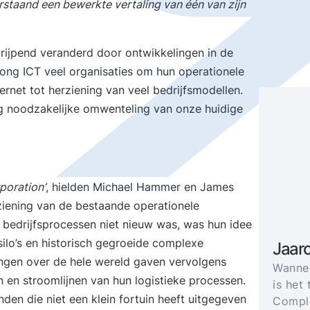
erstaand een bewerkte vertaling van één van zijn
ngrijpend veranderd door ontwikkelingen in de
dwong ICT veel organisaties om hun operationele
ernet tot herziening van veel bedrijfsmodellen.
ang noodzakelijke omwenteling van onze huidige
poration’
, hielden Michael Hammer en James
iening van de bestaande operationele
 bedrijfsprocessen niet nieuw was, was hun idee
ilo’s en historisch gegroeide complexe
Jaar
ngen over de hele wereld gaven vervolgens
Wannee
n en stroomlijnen van hun logistieke processen.
is het 
den die niet een klein fortuin heeft uitgegeven
Comple