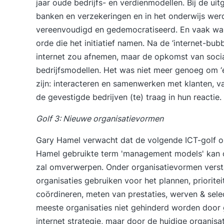
jaar oude bedrijfs- en verdienmodellen. Bij de uitg
banken en verzekeringen en in het onderwijs wer
vereenvoudigd en gedemocratiseerd. En vaak war
orde die het initiatief namen. Na de ‘internet-bu
internet zou afnemen, maar de opkomst van soci
bedrijfsmodellen. Het was niet meer genoeg om ‘e-
zijn: interacteren en samenwerken met klanten, 
de gevestigde bedrijven (te) traag in hun reactie.
Golf 3: Nieuwe organisatievormen
Gary Hamel verwacht dat de volgende ICT-golf o
Hamel gebruikte term 'management models' kan o
zal omverwerpen. Onder organisatievormen verstaa
organisaties gebruiken voor het plannen, priorite
coördineren, meten van prestaties, werven & select
meeste organisaties niet gehinderd worden door 
internet strategie, maar door de huidige organi