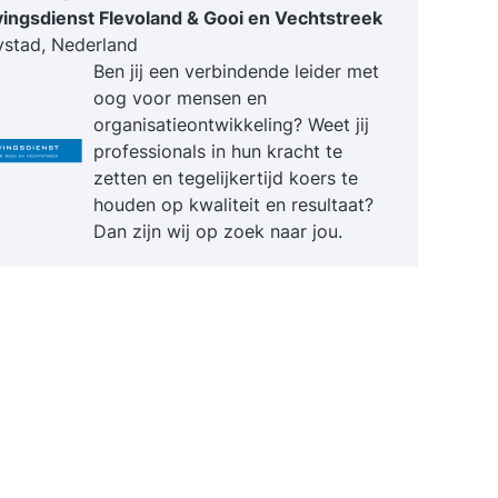
 4. Bewust en onbewust 5. De rugzak en de
ngsdienst Flevoland & Gooi en Vechtstreek
 6. Ons brein: de Alfa staat – High
ystad, Nederland
mance - Flow 7. Mind – body verbinding 8.
Ben jij een verbindende leider met
game – hoe wij leren 9. Oefenen en ervaren op
oog voor mensen en
fbaan Dag 3: Integratie Op de laatste dag
organisatieontwikkeling? Weet jij
de volgende onderwerpen aan bod: 1.
professionals in hun kracht te
ck en inzichten van de voorgaande dagen 2.
zetten en tegelijkertijd koers te
n en experimenteren 3. Oefenen met de nieuwe
houden op kwaliteit en resultaat?
eken 4. Spelen van 9 holes 5. Feedback en
Dan zijn wij op zoek naar jou.
ie na 9 holes 6. Afsluiting met een borrel Voor
deze training? Het golf en
chapsprogramma is bij uitstek geschikt voor: -
euren - ondernemers - senior managers die al
ijd bezig zijn met zowel golf als hun
schap en zo rond handicap 25 of lager spelen.