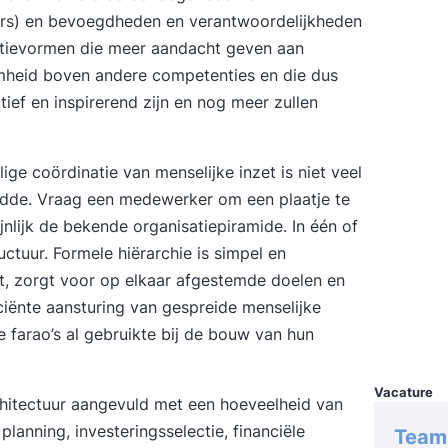
onrust.
ers) en bevoegdheden en verantwoordelijkheden
tot ru
atievormen die meer aandacht geven aan
voor u
zaamheid boven andere competenties en die dus
leert 
tief en inspirerend zijn en nog meer zullen
vergroo
sleute
met een
ige coördinatie van menselijke inzet is niet veel
eigen w
idde. Vraag een medewerker om een plaatje te
omgaan me
ijnlijk de bekende organisatiepiramide. In één of
- bewu
uctuur. Formele hiërarchie is simpel en
sla gaa
ht, zorgt voor op elkaar afgestemde doelen en
trainin
ciënte aansturing van gespreide menselijke
ben ik 
Moeten
 farao’s al gebruikte bij de bouw van hun
Dag 2 
waarme
Vacature
o.a: 1.
rchitectuur aangevuld met een hoeveelheid van
Versch
anning, investeringsselectie, financiële
Teamm