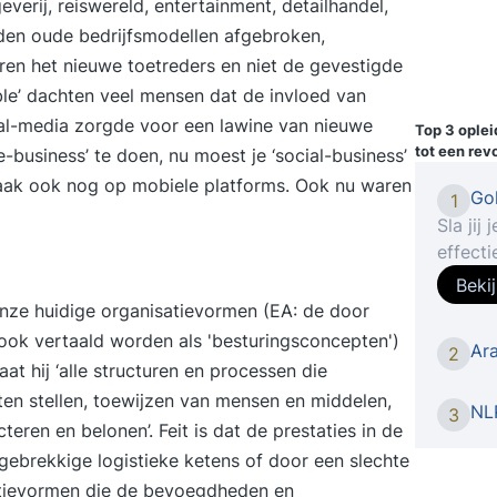
everij, reiswereld, entertainment, detailhandel,
den oude bedrijfsmodellen afgebroken,
en het nieuwe toetreders en niet de gevestigde
bble’ dachten veel mensen dat de invloed van
al-media zorgde voor een lawine van nieuwe
Top 3 ople
tot een rev
business’ te doen, nu moest je ‘social-business’
vaak ook nog op mobiele platforms. Ook nu waren
Gol
1
Sla jij
effect
leiders
Beki
progra
nze huidige organisatievormen (EA: de door
manage
ok vertaald worden als 'besturingsconcepten')
Ara
2
hun spe
t hij ‘alle structuren en processen die
worden
iten stellen, toewijzen van mensen en middelen,
toenem
NLP
3
eren en belonen’. Feit is dat de prestaties in de
om te 
gebrekkige logistieke ketens of door een slechte
maken,
satievormen die de bevoegdheden en
control