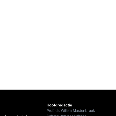
Hoofdredactie
Prof. dr. Willem Mastenbroek
Sybren van der Schaar