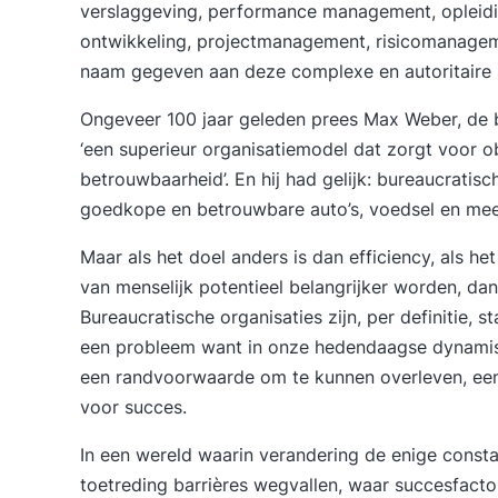
verslaggeving, performance management, opleid
ontwikkeling, projectmanagement, risicomanage
naam gegeven aan deze complexe en autoritaire str
Ongeveer 100 jaar geleden prees Max Weber, de b
‘een superieur organisatiemodel dat zorgt voor obj
betrouwbaarheid’. En hij had gelijk: bureaucrati
goedkope en betrouwbare auto’s, voedsel en mee
Maar als het doel anders is dan efficiency, als h
van menselijk potentieel belangrijker worden, da
Bureaucratische organisaties zijn, per definitie, st
een probleem want in onze hedendaagse dynamisc
een randvoorwaarde om te kunnen overleven, een
voor succes.
In een wereld waarin verandering de enige consta
toetreding barrières wegvallen, waar succesfacto