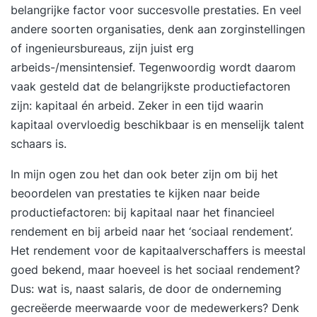
verdieping met financiële scenario’s Praktisch: 5
belangrijke factor voor succesvolle prestaties. En veel
individuele gesprekken: 3 gesprekken over werk
andere soorten organisaties, denk aan zorginstellingen
en leven en 2 financiële inzichtgesprekken De
of ingenieursbureaus, zijn juist erg
gesprekken duren 1 tot 1,5 uur Het traject duurt
arbeids-/mensintensief. Tegenwoordig wordt daarom
gemiddeld 8 weken Gesprekken kunnen op
vaak gesteld dat de belangrijkste productiefactoren
locatie of online plaatsvinden Vervolg: Na dit
zijn: kapitaal én arbeid. Zeker in een tijd waarin
traject is "Vol vertrouwen en financiële rust met
kapitaal overvloedig beschikbaar is en menselijk talent
pensioen" de logische volgende fase, wanneer de
schaars is.
daadwerkelijke overgang naar pensioen centraal
staat. In die fase kies je één passende vorm: in
In mijn ogen zou het dan ook beter zijn om bij het
een groep of 1-op-1.
beoordelen van prestaties te kijken naar beide
productiefactoren: bij kapitaal naar het financieel
rendement en bij arbeid naar het ‘sociaal rendement’.
Het rendement voor de kapitaalverschaffers is meestal
goed bekend, maar hoeveel is het sociaal rendement?
Dus: wat is, naast salaris, de door de onderneming
gecreëerde meerwaarde voor de medewerkers? Denk