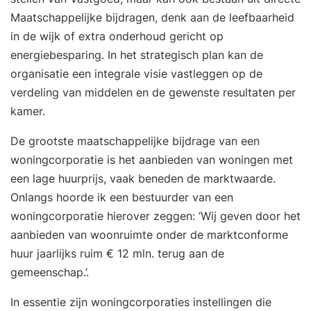
pensioen en AOW, maar nemen – voor zover
Maatschappelijke bijdragen, denk aan de leefbaarheid
relevant – ook financiële bouwstenen mee zoals
in de wijk of extra onderhoud gericht op
inkomen, spaargeld, hypotheek en lijfrente. Ook
energiebesparing. In het strategisch plan kan de
regelingen van je werkgever, uitkeringen en – als
organisatie een integrale visie vastleggen op de
dat relevant is – de situatie van je partner worden
verdeling van middelen en de gewenste resultaten per
meegenomen. In dit traject is er ruimte om
kamer.
verschillende mogelijkheden zorgvuldig te
verkennen. Zo werk je toe naar een duidelijk
De grootste maatschappelijke bijdrage van een
beeld van hoe je wilt werken en leven tot én na je
woningcorporatie is het aanbieden van woningen met
pensioen, en welke vervolgstappen daarbij
een lage huurprijs, vaak beneden de marktwaarde.
passen. Voor wie?: Je gaat binnen een paar jaar
Onlangs hoorde ik een bestuurder van een
met pensioen Je wilt onderzoeken welk moment
woningcorporatie hierover zeggen: ‘Wij geven door het
om te stoppen passend is Je wilt bewuste keuzes
aanbieden van woonruimte onder de marktconforme
voorbereiden over werk en leven tot én na je
huur jaarlijks ruim € 12 mln. terug aan de
pensioen Je hebt behoefte aan persoonlijke
gemeenschap.’.
begeleiding, maatwerk en verdieping Inhoud: Je
In essentie zijn woningcorporaties instellingen die
beeld van pensioen en de overgang ernaartoe