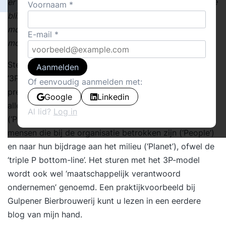
er ook mensen, en bruikbare modellen, met een bredere
Voornaam
blik. In dit artikel beschrijf ik het gebruik van het 3P-
model, het DrieKamerModel en het 3Rendementen
E-mail
model.
Steeds meer organisaties gebruiken het zogenoemde
Aanmelden
‘3P-model’ om op een evenwichtige manier hun
Of eenvoudig aanmelden met:
prestaties te beoordelen. Deze organisaties kijken niet
Google
Linkedin
alleen wat er onder aan de streep financieel overblijft
Al lid?
Log in
(‘Profit’), maar zij kijken ook naar hun bijdrage aan de
mensen die bij de organisatie betrokken zijn (‘People’)
en naar hun bijdrage aan het milieu (‘Planet’), ofwel de
‘triple P bottom-line’. Het sturen met het 3P-model
wordt ook wel ‘maatschappelijk verantwoord
ondernemen’ genoemd. Een praktijkvoorbeeld bij
Gulpener Bierbrouwerij kunt u lezen in een
eerdere
blog
van mijn hand.