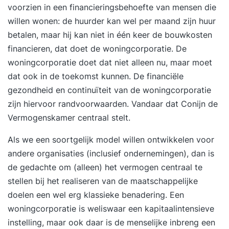
voorzien in een financieringsbehoefte van mensen die
Mogelijke momenten om te stoppen met werken
willen wonen: de huurder kan wel per maand zijn huur
Financiële scenario’s vóór en na pensioen Werk,
betalen, maar hij kan niet in één keer de bouwkosten
afscheid en betekenis Gezondheid, thuissituatie,
financieren, dat doet de woningcorporatie. De
relaties en vrije tijd Plan voor de periode vóór en
woningcorporatie doet dat niet alleen nu, maar moet
na pensioen Wat ga ik leren?: Je onderzoekt welk
dat ook in de toekomst kunnen. De financiële
moment om te stoppen met werken passend is
gezondheid en continuïteit van de woningcorporatie
Je ziet wat verschillende financiële scenario’s
zijn hiervoor randvoorwaarden. Vandaar dat Conijn de
betekenen voor de periode vóór en na je
Vermogenskamer centraal stelt.
pensioen Je krijgt richting in hoe je wilt werken
en leven tot én na je pensioen Je verbindt werk,
Als we een soortgelijk model willen ontwikkelen voor
geld en privé tot één logisch geheel Je werkt toe
andere organisaties (inclusief ondernemingen), dan is
naar een persoonlijk plan met concrete
de gedachte om (alleen) het vermogen centraal te
aandachtspunten en acties Werkwijze:
stellen bij het realiseren van de maatschappelijke
Pensioentest en persoonlijk rapport Online
doelen een wel erg klassieke benadering. Een
modules Individuele gesprekken Inbreng van
woningcorporatie is weliswaar een kapitaalintensieve
eigen vragen, ideeën en ervaringen Extra
instelling, maar ook daar is de menselijke inbreng een