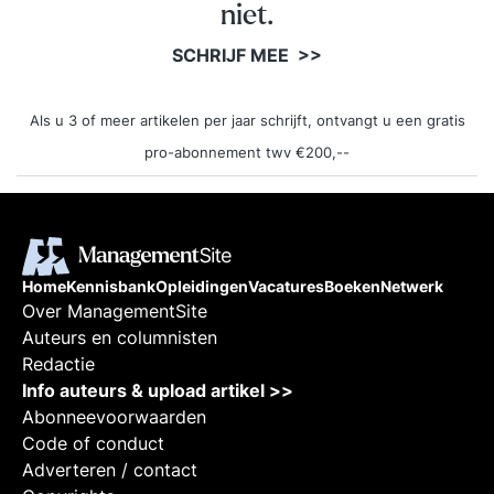
niet.
SCHRIJF MEE >>
Als u 3 of meer artikelen per jaar schrijft, ontvangt u een gratis
pro-abonnement twv €200,--
Home
Kennisbank
Opleidingen
Vacatures
Boeken
Netwerk
Over ManagementSite
Auteurs en columnisten
Redactie
Info auteurs & upload artikel >>
Abonneevoorwaarden
Code of conduct
Adverteren / contact