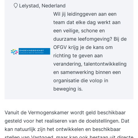
Lelystad, Nederland
naaste relaties en vrije tijd spelen daarbij een rol.
Wil jij leidinggeven aan een
Zo bereid je keuzes voor die passen bij de hele
team dat elke dag werkt aan
overgang. Uniek aan deze training: Naarmate
een veilige, schone en
pensioen dichterbij komt, spelen vaak meerdere
duurzame leefomgeving? Bij de
vragen tegelijk. Wanneer kan ik met pensioen?
OFGV krijg je de kans om
Wanneer wil ik met pensioen? Wat wil ik daarna
richting te geven aan
met mijn tijd? En hoe wil ik werken tot die tijd? In
verandering, talentontwikkeling
dit 1-op-1 traject onderzoek je die vragen in
en samenwerking binnen een
samenhang. Je kijkt naar werk, geld en leven
organisatie die volop in
voor én na je pensioen. Samen onderzoek je
beweging is.
welke route naar pensioen bij je situatie past.
Omdat je één op één werkt, is er veel ruimte voor
maatwerk, persoonlijke afwegingen en vragen die
Vanuit de Vermogenskamer wordt geld beschikbaar
je liever in vertrouwen bespreekt. Financiële
gesteld voor het realiseren van de doelstellingen. Dat
scenario’s laten zien wat mogelijke momenten en
kan natuurlijk zijn het ontwikkelen en beschikbaar
routes betekenen. We kijken niet alleen naar
stellen van Vastgoed, maar kan ook bestaan uit directe