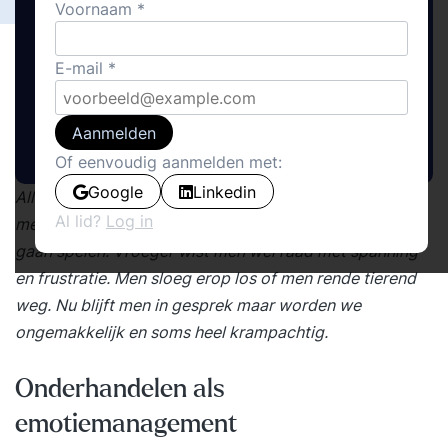
Voornaam
E-mail
Aanmelden
Of eenvoudig aanmelden met:
Google
Linkedin
Alle mooie voornemens van ‘Win-Win’ en constructief
Al lid?
Log in
met elkaar onderhandelen verdampen als emoties op
gaan spelen. Vroeger wist men wel raad met spanning
en frustratie. Men sloeg erop los of men rende tierend
weg. Nu blijft men in gesprek maar worden we
ongemakkelijk en soms heel krampachtig.
Onderhandelen als
emotiemanagement