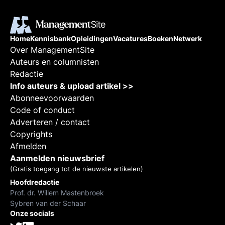
Home
Kennisbank
Opleidingen
Vacatures
Boeken
Netwerk
Over ManagementSite
Auteurs en columnisten
Redactie
Info auteurs & upload artikel >>
Abonneevoorwaarden
Code of conduct
Adverteren / contact
Copyrights
Afmelden
Aanmelden nieuwsbrief
(Gratis toegang tot de nieuwste artikelen)
Hoofdredactie
Prof. dr. Willem Mastenbroek
Sybren van der Schaar
Onze socials