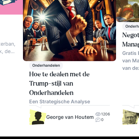
Onderh
Negot
erban,
Mana
k, de
Gratis
ten van
van Ma
eit en
Onderhandelen
van de
met
Hoe te dealen met de
Trump-stijl van
 Dirty
Onderhandelen
ieken en
Een Strategische Analyse
1206
George van Houtem
0