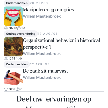
Onderhandelen
20 MEI‘08
Manipuleren op emoties
Willem Mastenbroek
68719
10
Gedragsverandering
17 AUG.‘05
Organizational behavior in historical
perspective 1
Willem Mastenbroek
1374
0
Onderhandelen
22 APR.‘98
De zaak zit muurvast
Willem Mastenbroek
7687
7
Deel uw ervaringen op