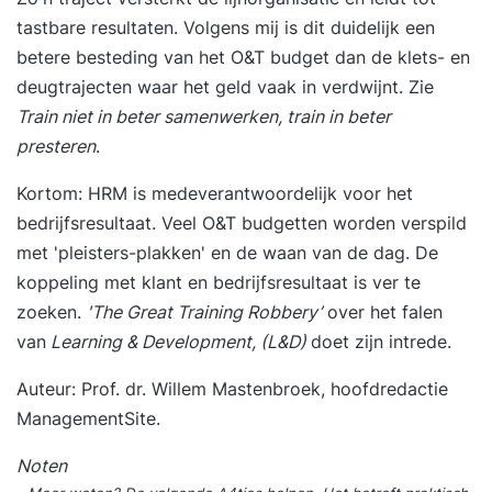
Personeelszaken worden de belangrijkste
tastbare resultaten. Volgens mij is dit duidelijk een
onderwerpen op het gebied van personeel en
betere besteding van het O&T budget dan de klets- en
organisatie behandeld. Hierbij wordt een
deugtrajecten waar het geld vaak in verdwijnt. Zie
duidelijke vertaalslag naar de eigen
Train niet in beter samenwerken, train in beter
praktijksituatie gemaakt aan de hand van
presteren
.
aansprekende voorbeelden. Een veelheid aan
praktische oefeningen en opdrachten levert je
Kortom: HRM is medeverantwoordelijk voor het
waardevolle informatie om je functie met succes
bedrijfsresultaat. Veel O&T budgetten worden verspild
te vervullen. Ook leer je veel van je
met 'pleisters-plakken' en de waan van de dag
. De
medecursisten die werkzaam zijn bij andere
koppeling met klant en bedrijfsresultaat is ver te
organisaties. De opleiding wordt verzorgd door
zoeken.
'The Great Training Robbery
’
over het falen
een deskundige met brede ervaring op het
van
Learning & Development, (L&D)
doet zijn intrede.
gebied van personeel en organisatie.
Auteur: Prof. dr. Willem Mastenbroek, hoofdredactie
ManagementSite.
Noten