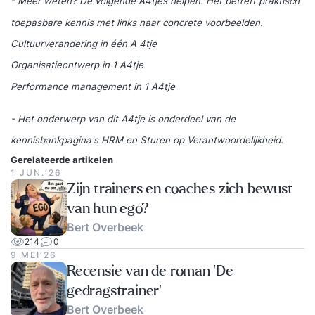
- Meer weten? De volgende A4tjes helpen. Het betreft praktisch
toepasbare kennis met links naar concrete voorbeelden.
Cultuurverandering in één A 4tje
Organisatieontwerp in 1 A4tje
Performance management in 1 A4tje
-
Het
onderwerp van dit A4tje is onderdeel van de
kennisbankpagina's
HRM
en
Sturen op Verantwoordelijkheid
.
Gerelateerde artikelen
1 JUN.‘26
Zijn trainers en coaches zich bewust
van hun ego?
Bert Overbeek
214
0
9 MEI‘26
Recensie van de roman 'De
gedragstrainer'
Bert Overbeek