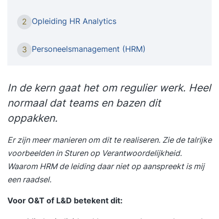
verder ontwikkelt in je carrière. Het succes van
organisaties wordt bepaald door de mensen die
Opleiding HR Analytics
2
er werken. Daar speelt de afdeling HRM,
Personeelszaken of P&O een cruciale rol in. Naast
Personeelsmanagement (HRM)
3
administratieve processen houdt deze afdeling
zich bezig met het werven, ontwikkelen en
begeleiden van medewerkers. Wil je de daarvoor
I
n de kern gaat het om regulier werk. Heel
benodigde basiskennis opdoen en de praktische
normaal dat teams en bazen dit
en uitvoerende werkzaamheden die hierbij komen
oppakken.
kijken je eigen maken? In deze praktijkgerichte
opleiding leer je over de belangrijkste facetten
Er zijn meer manieren om dit te realiseren. Zie de talrijke
van personeelszaken. Door de vele oefeningen,
voorbeelden in
Sturen op Verantwoordelijkheid
.
de ruimte voor discussie en de terugkoppeling
Waarom HRM de leiding daar niet op aanspreekt is mij
naar jouw eigen werkomgeving kom je steviger in
een raadsel.
je schoenen te staan en ontwikkel je je verder in
Voor O&T of L&D betekent dit:
je carrière. Unieke resultaten • Maak een
carrièreswitch zonder HR vooropleiding •