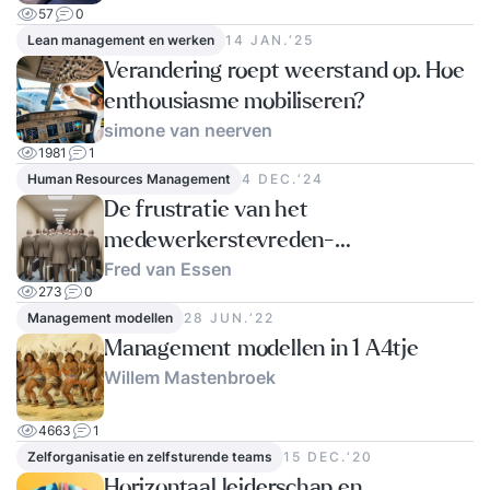
57
0
Lean management en werken
14 JAN.‘25
Verandering roept weerstand op. Hoe
enthousiasme mobiliseren?
simone van neerven
1981
1
Human Resources Management
4 DEC.‘24
De frustratie van het
medewerkerstevreden-
Fred van Essen
heidsonderzoek
273
0
Management modellen
28 JUN.‘22
Management modellen in 1 A4tje
Willem Mastenbroek
4663
1
Zelforganisatie en zelfsturende teams
15 DEC.‘20
Horizontaal leiderschap en