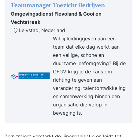
Teammanager Toezicht Bedrijven
Personeel en organisatie - De rol en positie van
Omgevingsdienst Flevoland & Gooi en
personeelszaken - Uw taken en
Vechtstreek
verantwoordelijkheden als
Lelystad, Nederland
personeelsmedewerker - Basiselementen binnen
Wil jij leidinggeven aan een
het P&O-vak - Kennis en inzicht in
team dat elke dag werkt aan
personeelsinstrumenten - Werving en selectie van
een veilige, schone en
nieuwe medewerkers (ook met social media) -
duurzame leefomgeving? Bij de
Arbeidsovereenkomst - Ontwikkeling van
OFGV krijg je de kans om
personeel - Ondernemings- en
richting te geven aan
medezeggenschapsraad - Administratieve en
verandering, talentontwikkeling
juridische processen - Werkomstandigheden en
en samenwerking binnen een
behoud van personeel - Gesprekscyclus met
organisatie die volop in
medewerkers - Arbeidsrecht met betrekking tot
beweging is.
arbeidsovereenkomst en ontslag -
Examentraining - Praktijksituaties en -
voorbeelden In deze praktische Basisopleiding
Zo'n traject versterkt de lijnorganisatie en leidt tot