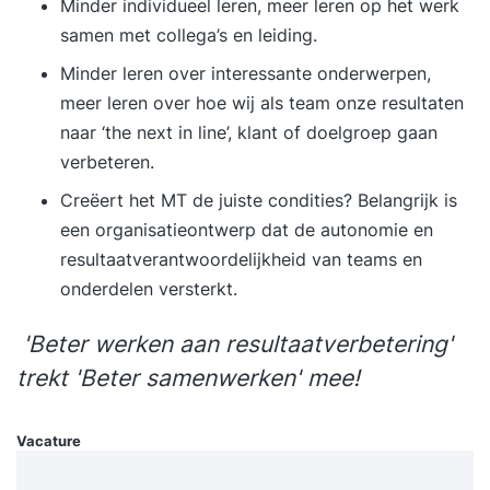
Minder individueel leren, meer leren op het werk
Versterk je cv met een gedegen basisopleiding •
samen met collega’s en leiding.
Begeleiding door een deskundige met brede P&O
Minder leren over interessante onderwerpen,
ervaring De Basisopleiding Personeelszaken is
meer leren over hoe wij als team onze resultaten
geschikt voor diegenen die kennis willen maken
naar ‘the next in line’, klant of doelgroep gaan
met alle facetten op het gebied van personeel en
verbeteren.
organisatie. Je bent reeds werkzaam binnen dit
vakgebied, voert deeltaken uit of je wil in de
Creëert het MT de juiste condities? Belangrijk is
toekomst een personeelsfunctie vervullen. - Je
een organisatieontwerp dat de autonomie en
brengt je kennis van en inzicht in
resultaatverantwoordelijkheid van teams en
personeelszaken naar een hoger niveau - Je leert
onderdelen versterkt.
alle essentiële onderdelen van personeel en
'Beter werken aan resultaatverbetering'
organisatie - Je begrijpt de positie en functie van
de P&O-afdeling binnen de organisatie - Je leert
trekt 'Beter samenwerken' mee!
de verschillende personeelsinstrumenten kennen
en toepassen - Je heb inzicht in je rol in relatie
Vacature
tot de overige organisatiedisciplines zoals
marketing, verkoop, logistiek en productie -