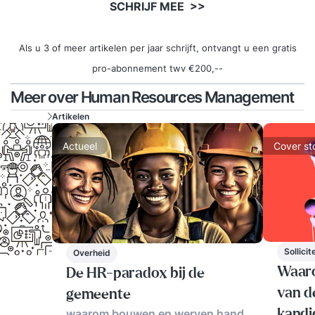
SCHRIJF MEE >>
Als u 3 of meer artikelen per jaar schrijft, ontvangt u een gratis
pro-abonnement twv €200,--
Meer over Human Resources Management
Artikelen
Actueel
Cover st
Sollici
Overheid
Waaro
De HR-paradox bij de
van d
gemeente
waarom bouwen en werven hand
kandi