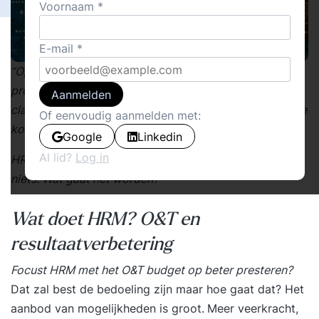
Voornaam
E-mail
“Opleiding en Training voor organisaties leidt tot beter
presteren!” Elke opleider, trainer, coach of consultant
Aanmelden
claimt dit. Claimen is gemakkelijk, waarmaken is andere
Of eenvoudig aanmelden met:
koek!
Google
Linkedin
Al lid?
Log in
HRM is dan in beeld. Het O&T budget is er niet voor
niets. Wat gaat het worden?
Wat doet HRM? O&T en
resultaatverbetering
Focust HRM met het O&T budget op beter presteren?
Dat zal best de bedoeling zijn maar hoe gaat dat? Het
aanbod van mogelijkheden is groot.
Meer veerkracht,