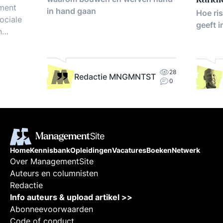
ment
in hand gaan
Hoe ri
ociale
geeft i
n
 HRM,
eelden.
28
Redactie MNGMNTST
0
Home
Kennisbank
Opleidingen
Vacatures
Boeken
Netwerk
Over ManagementSite
Auteurs en columnisten
Redactie
Info auteurs & upload artikel >>
Abonneevoorwaarden
Code of conduct