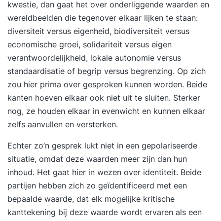
gespreksstructuur voor het voeren van een
kwestie, dan gaat het over onderliggende waarden en
conflicthanteringsgesprek en weet hoe je en
wereldbeelden die tegenover elkaar lijken te staan:
conflict goed oplost. Je bezit praktische tools
diversiteit versus eigenheid, biodiversiteit versus
om een conflict bespreekbaar te maken die je
economische groei, solidariteit versus eigen
direct in de werkpraktijk toe kunt passen. Je hebt
verantwoordelijkheid, lokale autonomie versus
inzicht wanneer je het beste hulp kunt inroepen
standaardisatie of begrip versus begrenzing. Op zich
van anderen. Hoe ziet de training
zou hier prima over gesproken kunnen worden. Beide
Conflicthantering eruit? In de ochtend staan we
kanten hoeven elkaar ook niet uit te sluiten. Sterker
stil bij wat een conflict is, hoe een conflict
nog, ze houden elkaar in evenwicht en kunnen elkaar
ontstaat en hoe het kan escaleren; jouw
zelfs aanvullen en versterken.
opvattingen over conflicten zijn, wat jou triggert
Echter zo’n gesprek lukt niet in een gepolariseerde
en hoe jij doorgaans reageert op conflicten; hoe
situatie, omdat deze waarden meer zijn dan hun
je een conflict de-escaleert; de structuur voor
inhoud. Het gaat hier in wezen over identiteit. Beide
een constructief conflicthanteringsgesprek;
partijen hebben zich zo geïdentificeerd met een
wanneer je hulptroepen inschakelt. In de middag
bepaalde waarde, dat elk mogelijke kritische
focussen we meer op de praktijk door te oefenen
kanttekening bij deze waarde wordt ervaren als een
hoe je verbaal en non-verbaal kunt de-escaleren;