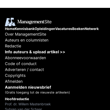
Home
Kennisbank
Opleidingen
Vacatures
Boeken
Netwerk
Over ManagementSite
Auteurs en columnisten
Redactie
Info auteurs & upload artikel >>
Abonneevoorwaarden
Code of conduct
Adverteren / contact
Copyrights
Afmelden
Aanmelden nieuwsbrief
(Gratis toegang tot de nieuwste artikelen)
Hoofdredactie
Prof. dr. Willem Mastenbroek
Sybren van der Schaar