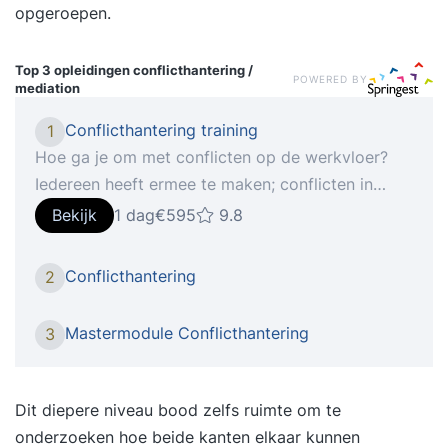
opgeroepen.
Top 3 opleidingen
conflicthantering /
POWERED BY
mediation
Conflicthantering training
1
Hoe ga je om met conflicten op de werkvloer?
Iedereen heeft ermee te maken; conflicten in
organisaties zijn onvermijdelijk. Goede
Bekijk
1 dag
€595
9.8
conflicthantering is daarom heel belangrijk. Hoe
benut je conflicten en hoe kun je conflicten
Conflicthantering
2
constructief ombuigen naar dialoog en
vooruitgang? In deze training conflicthantering
Mastermodule Conflicthantering
3
leer jij (of jouw hele team) beter omgaan met
conflicten. Na de training ben je in staat effectief
en oplossingsgericht om te gaan met conflicten.
Dit diepere niveau bood zelfs ruimte om te
Wanneer is de training Conflicthantering een
onderzoeken hoe beide kanten elkaar kunnen