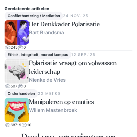
Gerelateerde artikelen
Conflicthantering / Mediation
24 NOV.‘25
Het Denkkader Polarisatie
Bart Brandsma
245
0
Ethiek, integriteit, moreel kompas
12 SEP.‘25
Polarisatie vraagt om volwassen
leiderschap
Nienke de Vries
507
0
Onderhandelen
20 MEI‘08
Manipuleren op emoties
Willem Mastenbroek
68719
10