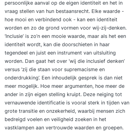
persoonlijke aanval op de eigen identiteit en het in
met (eigen) praktijkvoorbeelden te oefenen in
vraag stellen van hun bestaansrecht. Elke waarde -
geweldloze communicatie; met luisteren,
hoe mooi en verbindend ook - kan een identiteit
samenvatten en doorvragen de belangen en
worden en zo de grond vormen voor wij-zij-denken.
behoeftes uit de onderstroom naar boven te
‘Inclusie’ is zo’n een mooie waarde, maar als het een
halen; afrondend je eigen vervolgstap te
identiteit wordt, kan die doorschieten in haar
formuleren. Waarom de Zelforganisatie Fabriek?
tegendeel en juist een instrument van uitsluiting
De Zelforganisatie Fabriek helpt teams met
worden. Dan gaat het over ‘wij die inclusief denken’
professioneel & gelijkwaardig samenwerken. We
versus ‘zij die staan voor supremacisme en
hebben honderden teams succesvol begeleid om
onderdrukking’. Een inhoudelijk gesprek is dan niet
zelfstandiger tot betere resultaten te komen.
meer mogelijk. Hoe meer argumenten, hoe meer de
ander in zijn eigen stelling kruipt. Deze neiging tot
vernauwende identificatie is vooral sterk in tijden van
grote transitie en onzekerheid, waarbij mensen zich
bedreigd voelen en veiligheid zoeken in het
vastklampen aan vertrouwde waarden en groepen.