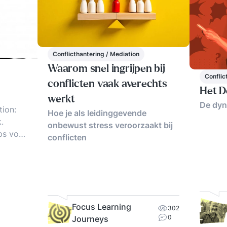
Conflicthantering / Mediation
Waarom snel ingrijpen bij
Conflic
conflicten vaak averechts
Het D
werkt
De dyn
tion:
Hoe je als leidinggevende
.
onbewust stress veroorzaakt bij
ips voor
conflicten
het
cht..
Focus Learning
302
0
Journeys