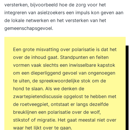
goed idee? De training is zeer geschikt als één of
versterken, bijvoorbeeld hoe de zorg voor het
meer van onderstaande situaties herkenbaar is.
integreren van asielzoekers een impuls kon geven aan
Je zit niet altijd op één lijn zit met je collega’s en
de lokale netwerken en het versterken van het
vindt het moeilijk om dat bespreekbaar te maken.
gemeenschapsgevoel.
Je merkt dat conflicten in je team snel escaleren
en het dan moeilijk is om weer samen een
oplossing te vinden. Je merkt dat je conflicten
Een grote misvatting over polarisatie is dat het
vermijdt en je werkplezier er onder lijdt. De
over de inhoud gaat. Standpunten en feiten
energie van jouw team gaat veel naar 'gedoe en
vormen vaak slechts een inwisselbare kapstok
irritaties', wat ten koste gaat van onder andere
om een dieperliggend gevoel van ongenoegen
de sfeer en productiviteit. Je bent simpelweg
te uiten, de spreekwoordelijke stok om de
benieuwd naar manieren om goed met conflicten
hond te slaan. Als we denken de
om te gaan. Resultaten na de training
zwartepietendiscussie opgelost te hebben met
Conflicthantering Ons doel is om je tijdens de
de roetveegpiet, ontstaat er langs dezelfde
training de kennis en handvatten te geven die
breuklijnen een polarisatie over de wolf,
ervoor zorgen dat jij en je team minder snel in
stikstof of migratie. Het gaat meestal niet over
conflicten terechtkomen en ze zelfstandig op
waar het lijkt over te gaan.