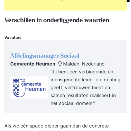
kunnen lossen. Je begrijpt wat conflicten zijn,
waarover ze gaan en waarom ze soms escaleren.
Verschillen in onderliggende waarden
Je bent je bewust van jouw eigen voorkeursstijl
in conflicthantering en weet wat daar de kracht
en valkuilen van zijn. Je bent je bewust van de
Vacature
voorkeursstijl van je teamleden in
conflicthantering en weet hoe je daar goed mee
Afdelingsmanager Sociaal
om kunt gaan. Je kent de verschillende
Gemeente Heumen
Malden, Nederland
escalatiefases van een conflict en weet precies
“Jij bent een verbindende en
wat je per fase juist wel en niet moet doen. Je
mensgerichte leider die richting
bent je bewust van je eigen opvattingen en
geeft, vertrouwen biedt en
gedrag in conflicthantering en weet welke
samen resultaten realiseert in
opvattingen helpen bij het oplossen van een
het sociaal domein.”
conflict. Je bezit kennis over geweldloze
communicatie die je kunt inzetten tijdens
(mogelijke) conflicten. Je kent de
Als we één spade dieper gaan dan de concrete