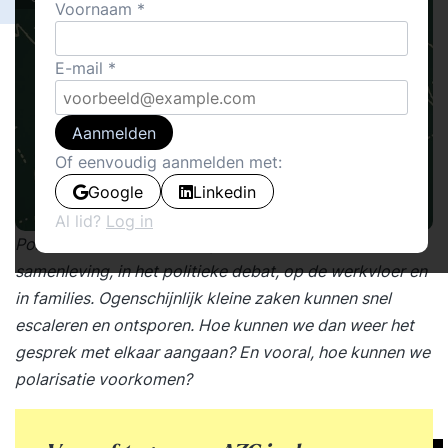
Voornaam
E-mail
Aanmelden
Of eenvoudig aanmelden met:
Google
Linkedin
Al lid?
Log in
Polarisatie is overal en de posities verharden, in de
samenleving, in het politieke debat, op de werkvloer en
in families. Ogenschijnlijk kleine zaken kunnen snel
escaleren en ontsporen. Hoe kunnen we dan weer het
gesprek met elkaar aangaan? En vooral, hoe kunnen we
polarisatie voorkomen?