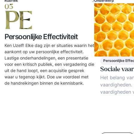
Rubriek
Onderwerp
05
PE
Persoonlijke Effectiviteit
Ken Uzelf! Elke dag zijn er situaties waarin het
aankomt op uw persoonlijke effectiviteit.
Lastige onderhandelingen, een presentatie
Persoonlijke Effec
voor een kritisch publiek, een vergadering die
Sociale vaa
uit de hand loopt, een acquisitie gesprek
waar u tegenop kijkt. Doe uw voordeel met
Het belang van
de handreikingen binnen de kennisbank.
vaardigheden. 
vaardigheden 
met klant, coll
sollicitaties: G
kunnen leven i
en bondig kun
Feedback kunn