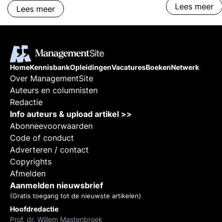
ontvangen Sit
Lees meer
Lees meer
inschatten Met
optreden
Home
Kennisbank
Opleidingen
Vacatures
Boeken
Netwerk
Over ManagementSite
Auteurs en columnisten
Redactie
Info auteurs & upload artikel >>
Abonneevoorwaarden
Code of conduct
Adverteren / contact
Copyrights
Afmelden
Aanmelden nieuwsbrief
(Gratis toegang tot de nieuwste artikelen)
Hoofdredactie
Prof. dr. Willem Mastenbroek