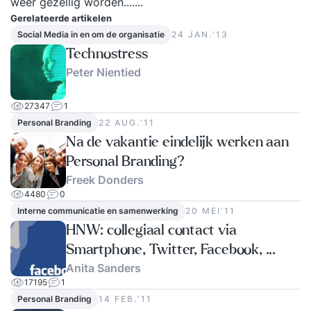
weer gezellig worden.......
Gerelateerde artikelen
Social Media in en om de organisatie
24 JAN.‘13
Technostress
Peter Nientied
27347
1
Personal Branding
22 AUG.‘11
Na de vakantie eindelijk werken aan
Personal Branding?
Freek Donders
4480
0
Interne communicatie en samenwerking
20 MEI‘11
HNW: collegiaal contact via
Smartphone, Twitter, Facebook, ...
Anita Sanders
17195
1
Personal Branding
14 FEB.‘11