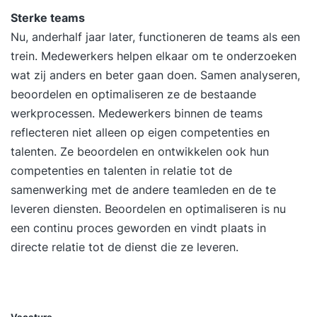
training is relevant ongeacht of je nu met
Sterke teams
zelforganiserende-, zelfsturende-,
Nu, anderhalf jaar later, functioneren de teams als een
zelfverantwoordelijke-, of
trein. Medewerkers helpen elkaar om te onderzoeken
resultaatverantwoordelijke teams werkt. Waarom
wat zij anders en beter gaan doen. Samen analyseren,
de Zelforganisatie & Zelfsturing Training? Omdat
beoordelen en optimaliseren ze de bestaande
de omgeving snel verandert zoeken steeds meer
werkprocessen. Medewerkers binnen de teams
organisaties nieuwe manieren van werken. Met
reflecteren niet alleen op eigen competenties en
nieuwe manieren van werken komen organisaties
talenten. Ze beoordelen en ontwikkelen ook hun
makkelijker tot goede resultaten voor klanten.
competenties en talenten in relatie tot de
Daarnaast zijn verfrissende werkwijzen vaak
samenwerking met de andere teamleden en de te
motiverender voor medewerkers. Een groeiend
leveren diensten. Beoordelen en optimaliseren is nu
aantal organisaties gaat om deze reden in
een continu proces geworden en vindt plaats in
zelfsturende of zelforganiserende teams werken.
directe relatie tot de dienst die ze leveren.
Wanneer je zelforganisatie of zelfsturing goed
toepast leidt dit tot beter en sneller resultaat. En
bovendien leveren blijere medewerkers dat
betere resultaat. Resultaten na de tweedaagse