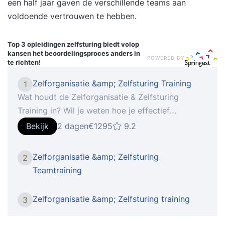
een half jaar gaven de verschillende teams aan
voldoende vertrouwen te hebben.
Top 3 opleidingen
zelfsturing biedt volop
kansen het beoordelingsproces anders in
POWERED BY
te richten!
Zelforganisatie &amp; Zelfsturing Training
1
Wat houdt de Zelforganisatie & Zelfsturing
Training in? Wil je weten hoe je effectief
zelforganiserende of zelfsturende teams
Bekijk
2 dagen
€1295
9.2
ontwikkelt? Of werk je zelf in een
zelforganiserend of zelfsturend team? Dan is
Zelforganisatie &amp; Zelfsturing
2
deze training voor jou op maat gemaakt. In onze
Teamtraining
opleiding leer je onder begeleiding van een
ervaren trainer hoe je zelforganisatie of
Zelforganisatie &amp; Zelfsturing training
3
zelfsturing écht laat werken. NB: we zijn ons
bewust van de nuanceverschillen, maar deze