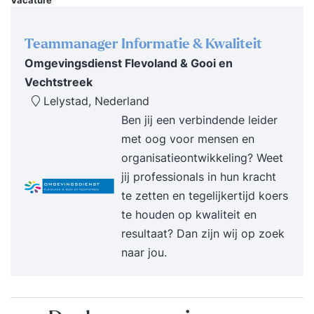
Vacature
Zelforganisatie & Zelfsturing Training Na twee
dagen in de Zelforganisatie & Zelfsturing
Teammanager Informatie & Kwaliteit
Training... Voel je je zeker om aan de slag te gaan
Omgevingsdienst Flevoland & Gooi en
met zelforganisatie en zelfsturing; Weet je welke
Vechtstreek
vorm van organiseren het beste bij jouw
Lelystad, Nederland
organisatie past; Heb je de voordelen van
Ben jij een verbindende leider
zelforganisatie en zelfsturing zelf mogen ervaren;
met oog voor mensen en
Beschik je over onmisbare kennis van de
organisatieontwikkeling? Weet
randvoorwaarden die nodig zijn om
jij professionals in hun kracht
zelforganisatie en zelfsturing te laten slagen; Kun
te zetten en tegelijkertijd koers
je binnen teams heldere rollen definiëren; Ben je
te houden op kwaliteit en
van meerwaarde doordat je nieuwe manieren van
resultaat? Dan zijn wij op zoek
overleggen, samenwerken en besluitvorming
naar jou.
kent; Heb je zicht op de veranderende rol van het
management; Ga je geïnspireerd naar huis met
een doorvertaling van de theorie naar jouw