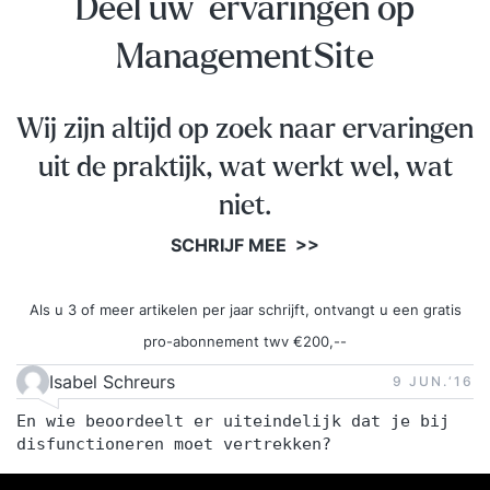
Deel uw ervaringen op
werksituatie; Ben je in staat anderen mee te
nemen in deze nieuwe manier van denken en
ManagementSite
werken; Ben je op de hoogte van vernieuwende
organisatiestructuren. Inhoud Training Dag
Wij zijn altijd op zoek naar ervaringen
1Zelforganisatie en zelfsturing als concept: Hoe
hebben organisaties zich de laatste decennia
uit de praktijk, wat werkt wel, wat
ontwikkeld? Hoe draagt zelforganisatie en
niet.
zelfsturing bij aan de hedendaagse uitdagingen
SCHRIJF MEE >>
waar individuen en organisaties voor staan? De
termen zelforganisatie en zelfsturing worden
vaak door elkaar gebruikt. In de opleiding leer je
Als u 3 of meer artikelen per jaar schrijft, ontvangt u een gratis
de belangrijkste verschillen en
pro-abonnement twv €200,--
toepassingsmogelijkheden. Zelforganisatie en
Isabel Schreurs
9 JUN.‘16
zelfsturing slaagt alleen door de onderliggende
En wie beoordeelt er uiteindelijk dat je bij
waarden te begrijpen en voorbeeldgedrag te
disfunctioneren moet vertrekken?
vertonen. Dagelijkse gebruiken die horen bij
zelforganisatie en zelfsturing: