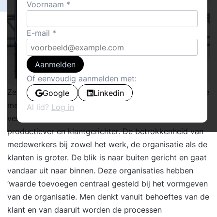
Voornaam
E-mail
Aanmelden
Of eenvoudig aanmelden met:
Zelfsturing en zelforganisatie zijn ‘hot’. Organisaties die
Google
Linkedin
medewerkers de ruimte geven en werken vanuit
Al lid?
Log in
vertrouwen presteren beter. Denk aan: efficiënter,
productiever en klantgerichter. De betrokkenheid van
medewerkers bij zowel het werk, de organisatie als de
klanten is groter. De blik is naar buiten gericht en gaat
vandaar uit naar binnen. Deze organisaties hebben
‘waarde toevoegen centraal gesteld bij het vormgeven
van de organisatie. Men denkt vanuit behoeftes van de
klant en van daaruit worden de processen