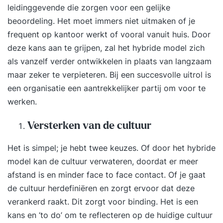
Rotterdan kunnen wij uw medewerkers alles leren
leidinggevende die zorgen voor een gelijke
over het veilig werken met een hoogwerker. En
beoordeling. Het moet immers niet uitmaken of je
dankzij onze overdekte locatie spelen de
frequent op kantoor werkt of vooral vanuit huis. Door
weersomstandigheden daarbij geen rol. Wij leiden
deze kans aan te grijpen, zal het hybride model zich
op volgens de SSVV opleidingengids, zoals die is
als vanzelf verder ontwikkelen in plaats van langzaam
opgenomen in de VCA**. Inhoud theorie
maar zeker te verpieteren. Bij een succesvolle uitrol is
Veiligheid A.I. 17 en Arbo-wet Definitie en
een organisatie een aantrekkelijker partij om voor te
inzetbaarheid hoogwerkers Modellen en typen
werken.
Inspectie voor het gebruik Selectievolgorde
Veiligheidseisen m.b.t. het gebruik Inhoud praktijk
Versterken van de cultuur
Visuele inspectie Functietest Praktijkoefeningen
Het is simpel; je hebt twee keuzes. Of door het hybride
Bewegingen van het hef vlak
model kan de cultuur verwateren, doordat er meer
Uitvoeringsafhankelijke oefeningen
afstand is en minder face to face contact. Of je gaat
Bewustwording van gevaren en risico`s
de cultuur herdefiniëren en zorgt ervoor dat deze
verankerd raakt. Dit zorgt voor binding. Het is een
kans en ‘to do’ om te reflecteren op de huidige cultuur