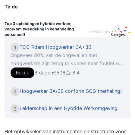
To do
Top 3 opleidingen
hybride werken;
voorkom tweedeling in behandeling
POWERED BY
personeel!
TCC Rdam Hoogwerker 3A+3B
1
Ongeveer 80% van de ongevallen met
hoogwerkers zijn terug te voeren naar foutief of
onveilig handelen door de gebruiker. Daarom is
Bekijk
8 dagen
€506
8.4
het belangrijk dat de werkgever aan zijn
verplichte taak, het zorgdragen voor een
Hoogwerker 3A/3B conform SOG (herhaling)
2
deugdelijke hoogwerkeropleiding, voldoet.
Iemand die de risico's begrijpt, kan ook in
Leiderschap in een Hybride Werkomgeving
3
moeilijke situaties de juiste beslissing nemen om
verantwoord te werken. Bij TCC kunnen wij u
deze zorg uit handen nemen. Op onze locatie in
Het ontwikkelen van instrumenten en structuren voor