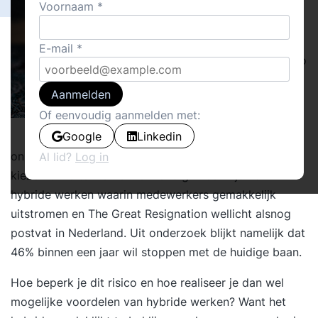
veelv
Voornaam
uldig
op
E-mail
kanto
or is,
Aanmelden
beha
Of eenvoudig aanmelden met:
ndel
Google
Linkedin
je
onbewust toch anders dan personeelsleden die ervoor
Al lid?
Log in
kiezen thuis te werken. Onhandig in een tijd van
hybride werken waarin medewerkers gemakkelijk
uitstromen en
The Great Resignation
wellicht alsnog
postvat in Nederland. Uit onderzoek blijkt namelijk dat
46%
binnen een jaar wil stoppen met de huidige baan.
Hoe beperk je dit risico en hoe realiseer je dan wel
mogelijke voordelen van hybride werken? Want het