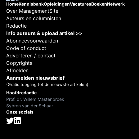
Home
Kennisbank
Opleidingen
Vacatures
Boeken
Netwerk
Over ManagementSite
Auteurs en columnisten
Redactie
Info auteurs & upload artikel >>
Abonneevoorwaarden
Code of conduct
Adverteren / contact
Copyrights
Afmelden
Aanmelden nieuwsbrief
(Gratis toegang tot de nieuwste artikelen)
Hoofdredactie
Prof. dr. Willem Mastenbroek
Sybren van der Schaar
Onze socials