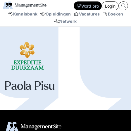
Word pro
Login
Kennisbank
Opleidingen
Vacatures
Boeken
Netwerk
Paola Pisu