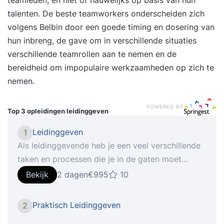
talenten. De beste teamworkers onderscheiden zich
volgens Belbin door een goede timing en dosering van
hun inbreng, de gave om in verschillende situaties
verschillende teamrollen aan te nemen en de
bereidheid om impopulaire werkzaamheden op zich te
nemen.
POWERED BY
Top 3 opleidingen
leidinggeven
Leidinggeven
1
Als leidinggevende heb je een veel verschillende
taken en processen die je in de gaten moet
hebben. Dit kan gaan van het motiveren van het
Bekijk
2 dagen
€995
10
team tot aan iedereen op één lijn krijgen in het
team en conflicten oplossen. Je vaardigheden als
Praktisch Leidinggeven
2
leidinggevende zijn zo breed dat er bijna altijd