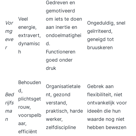
Gedreven en
gemotiveerd
Veel
om iets te doen
Vor
Ongeduldig, snel
energie,
aan inertie en
mg
geïrriteerd,
extravert,
ondoelmatighei
eve
geneigd tot
dynamisc
d.
r
bruuskeren
h
Functioneren
goed onder
druk
Behouden
Organisatietale
Gebrek aan
d,
Bed
nt, gezond
flexibiliteit, niet
plichtsget
rijfs
verstand,
ontvankelijk voor
rouw,
ma
praktisch, harde
ideeën die hun
voorspelb
n
werker,
waarde nog niet
aar,
zelfdiscipline
hebben bewezen
efficiënt