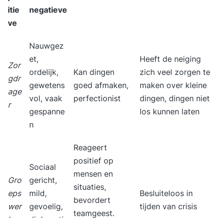
itie
negatieve
na de training altijd voor je klaar met onze
ve
support. Benieuwd geworden? Vraag dan nu de
gratis brochure aan en laat je e-mailadres en/of
Nauwgez
telefoonnummer achter. Dan neemt Supertrainer
et,
Heeft de neiging
Zor
z.s.m. contact met je op om de training vorm te
ordelijk,
Kan dingen
zich veel zorgen te
gdr
geven. Liever incompany voor een groep? Dat
gewetens
goed afmaken,
maken over kleine
age
kan ook, dan schrijven wij een voorstel op maat.
vol, vaak
perfectionist
dingen, dingen niet
r
Voor wie? Leidinggevenden, teamleiders en
gespanne
los kunnen laten
managers in alle soorten en maten. Resultaat Na
n
de training beschik je over tools en handvatten
om op een zelfverzekerde en effectieve te
Reageert
leidinggeven. Werkwijze van Supertrainer
positief op
Sociaal
Intakegesprek (vrijblijvend)Jij krijgt de beste
mensen en
Gro
gericht,
training als die is afgestemd op jouw behoeften.
situaties,
eps
mild,
Besluiteloos in
Daarom brengen we samen jouw situatie in kaart.
bevordert
wer
gevoelig,
tijden van crisis
Dat kan telefonisch en duurt maximaal 30
teamgeest.