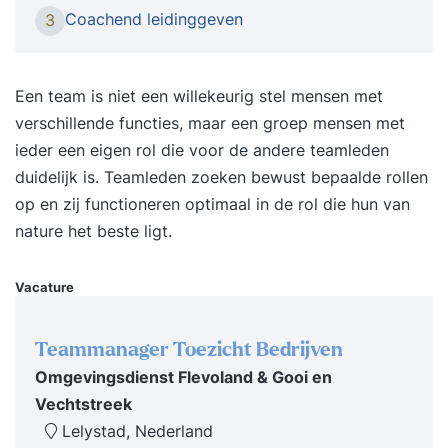
wel een onderdeel is waar je tegenaan loopt of
Coachend leidinggeven
3
iets meer van wilt weten. Iemand die functie van
leidinggevende goed beheerst heeft een team
met meer cohesie waarin het werk allemaal wat
Een team is niet een willekeurig stel mensen met
soepeler verloopt, dat scheelt een boel stress op
verschillende functies, maar een groep mensen met
de werkvloer. Deze training is afgestemd op jouw
ieder een eigen rol die voor de andere teamleden
behoeften en wordt individueel gegeven. We
duidelijk is. Teamleden zoeken bewust bepaalde rollen
bekijken jouw situatie en niveau en passen ons
op en zij functioneren optimaal in de rol die hun van
programma op jou aan. Jij bent uniek en hebt
nature het beste ligt.
waarschijnlijk nét iets anders nodig dan een
ander. Vraagstukken die we in de training
Vacature
beantwoorden zijn bijvoorbeeld: Hoe zorg ik
voor onderlinge verbondenheid binnen mijn
Teammanager Toezicht Bedrijven
team? Hoe ga ik om met weerstand en conflicten
Omgevingsdienst Flevoland & Gooi en
binnen het team? Hoe zorg ik voor een gevoel
Vechtstreek
van controle en rust bij mezelf? En hoe zorg ik
Lelystad, Nederland
ervoor dat we met zijn allen op één lijn blijven