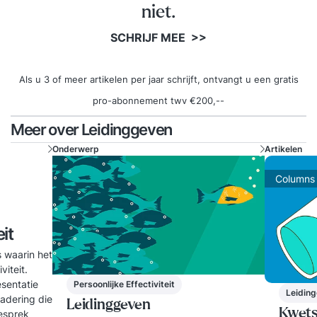
niet.
SCHRIJF MEE >>
Als u 3 of meer artikelen per jaar schrijft, ontvangt u een gratis
pro-abonnement twv €200,--
Meer over Leidinggeven
Onderwerp
Artikelen
Columns
it
s waarin het
viteit.
sentatie
Persoonlijke Effectiviteit
Leidin
gadering die
Leidinggeven
Kwets
gesprek