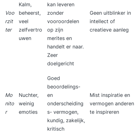
Kalm,
kan leveren
dat je blijvend tevreden bent met de training.
Voo
beheerst,
zonder
Geen uitblinker in
Vragen aan Supertrainer?Heb je een vraag die
rzit
veel
vooroordelen
intellect of
nog niet is beantwoord? Vraag dan de gratis
ter
zelfvertro
op zijn
creatieve aanleg
brochure aan. Zo kunnen we contact met je
uwen
merites en
opnemen en je verder helpen. Hopelijk tot snel!
handelt er naar.
Zeer
doelgericht
Goed
beoordelings-
Mo
Nuchter,
en
Mist inspiratie en
nito
weinig
onderscheiding
vermogen anderen
r
emoties
s- vermogen,
te inspireren
kundig, zakelijk,
kritisch