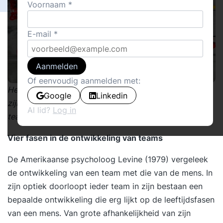
Voornaam
E-mail
Aanmelden
Of eenvoudig aanmelden met:
Het Belbin teamrollen model en de 4 fasen van Levine
Google
Linkedin
zijn belangrijke inzichten en hulpmiddelen bij
Al lid?
Log in
teamontwikkeling. Hier vindt u een compact overzicht.
Vier fasen in de ontwikkeling van teams
De Amerikaanse psycholoog Levine (1979) vergeleek
de ontwikkeling van een team met die van de mens. In
zijn optiek doorloopt ieder team in zijn bestaan een
bepaalde ontwikkeling die erg lijkt op de leeftijdsfasen
van een mens. Van grote afhankelijkheid van zijn