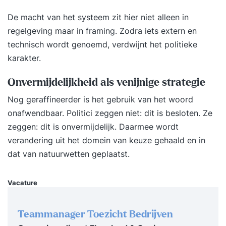
en snelheid van onze moderne werkcontext. Wil
De macht van het systeem zit hier niet alleen in
jij je meer uit durven spreken tijdens meetings?
regelgeving maar in framing. Zodra iets extern en
Minder vanuit aannames spreken? Wil jij meer
technisch wordt genoemd, verdwijnt het politieke
nieuwsgierig en minder oplossingsgericht
karakter.
luisteren? Moeiteloos ‘nee’ kunnen zeggen?
Goede gesprekstechnieken en effectieve
Onvermijdelijkheid als venijnige strategie
interactie zijn onmisbaar geworden, zeker nu we
Nog geraffineerder is het gebruik van het woord
voortdurend schakelen tussen online meetings, e-
onafwendbaar. Politici zeggen niet: dit is besloten. Ze
mails en berichten. In deze training leer je je
zeggen: dit is onvermijdelijk. Daarmee wordt
bewust te worden van jouw eigen communicatie,
verandering uit het domein van keuze gehaald en in
ontdek je wat je belemmert én wat je helpt om je
dat van natuurwetten geplaatst.
boodschap authentiek over te brengen. Dit
gaat dieper dan een standaard cursus
Vacature
gesprekstechnieken: dankzij interactieve
oefeningen en reflectie krijg je zicht op je
patronen en leer je praktische
Teammanager Toezicht Bedrijven