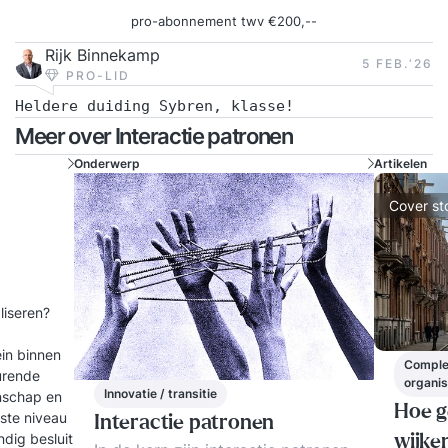
pro-abonnement twv €200,--
Rijk Binnekamp
5 FEB.‘26
PRO-LID
Heldere duiding Sybren, klasse!
Meer over Interactie patronen
Onderwerp
Artikelen
Cover st
aliseren?
ein binnen
Complex
turende
organis
Innovatie / transitie
enschap en
Hoe g
gste niveau
Interactie patronen
dig besluit
wijke