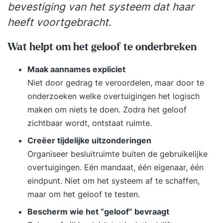
bevestiging van het systeem dat haar
weerstand en spanning in gesprekken. - Je voelt
heeft voortgebracht.
je zekerder in je professionele interacties en
maakt meer impact binnen je organisatie. Tijdens
Wat helpt om het geloof te onderbreken
trainingen van vanHarte&Lingsma ligt de focus
altijd op het hier en nu. Wat jij tijdens de training
Maak aannames expliciet
laat zien, vormt de basis voor je groei. Onze
Niet door gedrag te veroordelen, maar door te
trainers stellen zich kwetsbaar op, spiegelen jouw
onderzoeken welke overtuigingen het logisch
gedrag en dagen je uit om dieper te kijken naar
maken om niets te doen. Zodra het geloof
wat er écht speelt. Voorbij jouw professionaliteit,
zichtbaar wordt, ontstaat ruimte.
naar wie jij bent als mens: emotioneel, cognitief,
Creëer tijdelijke uitzonderingen
fysiek, en op het gebied van zingeving. Dat
Organiseer besluitruimte buiten de gebruikelijke
maakt de gedragsverandering die je met deze
overtuigingen. Eén mandaat, één eigenaar, één
training bereikt écht duurzaam. De training
eindpunt. Niet om het systeem af te schaffen,
omvat een mix van theorie, informatie-
maar om het geloof te testen.
uitwisseling en praktijkoefeningen in een groep
Bescherm wie het “geloof” bevraagt
van maximaal 12 deelnemers. In