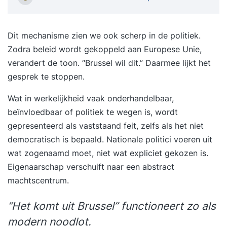
aangeeft zonder weerstand op te roepen, hoe je
oprechte verbinding maakt in gesprekken en hoe
je met overtuigingskracht je boodschap
Dit mechanisme zien we ook scherp in de politiek.
overbrengt. Of het nu gaat om een lastige
Zodra beleid wordt gekoppeld aan Europese Unie,
onderhandeling, een gesprek met je
verandert de toon. “Brussel wil dit.” Daarmee lijkt het
leidinggevende of een spontaan overleg: na deze
gesprek te stoppen.
training communiceer je met meer rust,
Wat in werkelijkheid vaak onderhandelbaar,
zelfvertrouwen en effectiviteit. De training
beïnvloedbaar of politiek te wegen is, wordt
Persoonlijke Communicatie en Interactie is de
gepresenteerd als vaststaand feit, zelfs als het niet
doorontwikkeling van de KIG – een training die
democratisch is bepaald. Nationale politici voeren uit
zich al sinds 1985 bewijst als een van de best
wat zogenaamd moet, niet wat expliciet gekozen is.
gewaardeerde en meest effectieve
Eigenaarschap verschuift naar een abstract
communicatietrainingen van Nederland. In
machtscentrum.
Persoonlijke Communicatie en Interactie staat de
essentie van communicatie centraal. Tijdens de
“Het komt uit Brussel” functioneert zo als
training ga je terug naar de basis: écht contact
modern noodlot.
maken en helder communiceren, ondanks de ruis