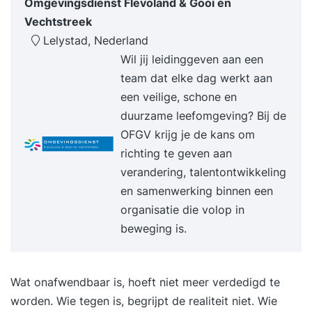
communicatievaardigheden, die je direct kunt
Omgevingsdienst Flevoland & Gooi en
toepassen. Denk hierbij aan effectief vragen
Vechtstreek
stellen, actief luisteren, duidelijk begrenzen en
Lelystad, Nederland
overtuigend communiceren. Door diepgaande
Wil jij leidinggeven aan een
inzichten te combineren met praktische
team dat elke dag werkt aan
oefeningen, boek je niet alleen direct resultaat in
een veilige, schone en
je werk, maar ervaar je ook meer rust en
duurzame leefomgeving? Bij de
zelfvertrouwen in je communicatie. Deze training
OFGV krijg je de kans om
is voor jou als je effectiever en authentieker wil
richting te geven aan
leren communiceren. Je wil meer inzicht krijgen in
verandering, talentontwikkeling
je persoonlijke communicatiepatronen en
en samenwerking binnen een
ontdekken hoe je helder en overtuigend kunt
organisatie die volop in
communiceren zonder jezelf te forceren of juist
beweging is.
te veel terug te trekken. Tijdens de training stel jij
je open op en kies je om in de spiegel te kijken.
Wat onafwendbaar is, hoeft niet meer verdedigd te
Door praktische technieken te combineren met
worden. Wie tegen is, begrijpt de realiteit niet. Wie
diepgaand zelfinzicht leer je hoe je op een