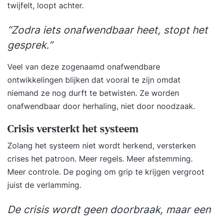
twijfelt, loopt achter.
natuurlijke en krachtige manier contact maakt
met anderen. Dit zorgt niet alleen voor
“Zodra iets onafwendbaar heet, stopt het
effectievere communicatie, maar ook voor meer
gesprek.”
rust, minder misverstanden en een sterkere
verbinding met je omgeving. Wat heb je aan
Veel van deze zogenaamd onafwendbare
deze training? Je verbetert je communicatie- en
ontwikkelingen blijken dat vooral te zijn omdat
gespreksvaardigheden en persoonlijke
niemand ze nog durft te betwisten. Ze worden
effectiviteit op een duurzame manier. Daar heb je
onafwendbaar door herhaling, niet door noodzaak.
zelf veel aan, maar je organisatie en omgeving
profiteren mee. Hieronder vind je voorbeelden
Crisis versterkt het systeem
van wat de training bij je teweegbrengt: - Je
Zolang het systeem niet wordt herkend, versterken
krijgt grip op je communicatie en spreekt je
crises het patroon. Meer regels. Meer afstemming.
gemakkelijker uit, zelfs in lastige situaties. - Je
Meer controle. De poging om grip te krijgen vergroot
overtuigingskracht groeit en je leert effectiever
juist de verlamming.
je grenzen aan te geven. - Je bespaart tijd en
energie door moeiteloos en doelgericht te
De crisis wordt geen doorbraak, maar een
communiceren. - Je leert omgaan met