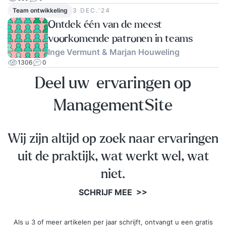
werken met acteurs. - Je wordt je bewust van
Team ontwikkeling
3 DEC.‘24
jouw triggers en hoe hiermee om te gaan. - Aan
Ontdek één van de meest
de hand van jouw casuïstiek oefen je met acteurs
voorkomende patronen in teams
op nieuw gedrag. - Je maakt jouw manifest: je
Inge Vermunt & Marjan Houweling
keuzes en manier van leren na de training in je
1306
0
eigen context. De training Persoonlijke
Deel uw ervaringen op
communicatie & interactie bestaat uit drie
modules verspreid over drie maanden: twee
ManagementSite
modules van drie dagen en één module van twee
dagen. Alle deelnemers overnachten tijdens de
trainingsmodules in een conferentieoord.
Wij zijn altijd op zoek naar ervaringen
vanHarte&Lingsma verzorgt de overnachtingen.
uit de praktijk, wat werkt wel, wat
niet.
SCHRIJF MEE >>
Als u 3 of meer artikelen per jaar schrijft, ontvangt u een gratis