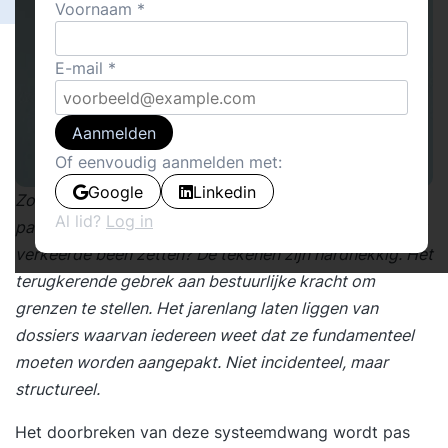
Voornaam
E-mail
Aanmelden
Of eenvoudig aanmelden met:
Google
Linkedin
Zou het kunnen dat bestuurders gevangen zitten in een
Al lid?
Log in
patroon van gedragscodes die hen voortdurend op het
verkeerde been zetten? De tekenen zijn hardnekkig. Het
terugkerende gebrek aan bestuurlijke kracht om
grenzen te stellen. Het jarenlang laten liggen van
dossiers waarvan iedereen weet dat ze fundamenteel
moeten worden aangepakt. Niet incidenteel, maar
structureel.
Het doorbreken van deze systeemdwang wordt pas