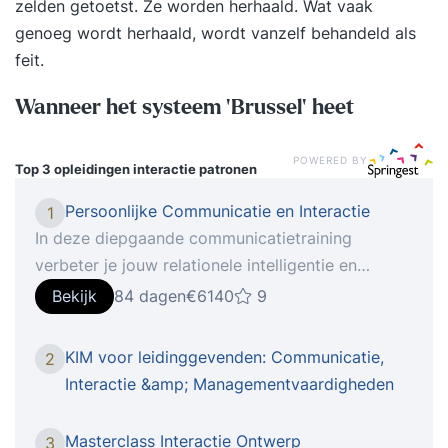
zelden getoetst. Ze worden herhaald. Wat vaak
genoeg wordt herhaald, wordt vanzelf behandeld als
feit.
Wanneer het systeem ‘Brussel’ heet
POWERED BY
Top 3 opleidingen
interactie patronen
Persoonlijke Communicatie en Interactie
1
In deze diepgaande communicatietraining
verbeter je jouw relationele intelligentie en
vergroot je jouw zelfvertrouwen en je
Bekijk
84 dagen
€6140
9
persoonlijke effectiviteit voor de rest van je
leven. In de training Persoonlijke Communicatie
KIM voor leidinggevenden: Communicatie,
2
en Interactie ontdek je hoe jij overkomt op
Interactie &amp; Managementvaardigheden
anderen en welke patronen jouw communicatie
beïnvloeden. Je leert hoe je duidelijk je grenzen
Masterclass Interactie Ontwerp
3