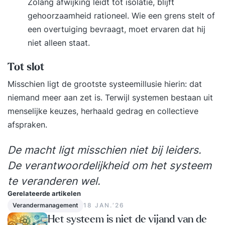
Zolang afwijking leidt tot isolatie, blijft
communicatieoefeningen met andere
gehoorzaamheid rationeel. Wie een grens stelt of
groepsleden ervaar je het effect van
een overtuiging bevraagt, moet ervaren dat hij
verschillende gesprekstechnieken en sociale
niet alleen staat.
vaardigheden. In module 2 is er een
boksworskhop en in de laatste module oefen je
Tot slot
met acteurs aan de hand van jouw casuïstiek op
Misschien ligt de grootste systeemillusie hierin: dat
nieuw gedrag. Module 1: Ik en mijn
niemand meer aan zet is. Terwijl systemen bestaan uit
communicatie De eerste module gaat in op de
menselijke keuzes, herhaald gedrag en collectieve
basis van communicatie en interactie. Je leert dat
afspraken.
waarnemen vier niveaus heeft en oefent met een
model dat richting geeft aan hoe je
De macht ligt misschien niet bij leiders.
communiceert. Gesprekstechniek is ook
De verantwoordelijkheid om het systeem
onderdeel van deze module. - Inzicht in de basis
te veranderen wel.
van communicatie en interactie (4 niveaus:
mentaal, fysiek, emotioneel en
Gerelateerde artikelen
Verandermanagement
18 JAN.‘26
energetisch/spiritueel, zender & ontvanger,
Het systeem is niet de vijand van de
interpretatie). - Je ontdekt hoe je overkomt op