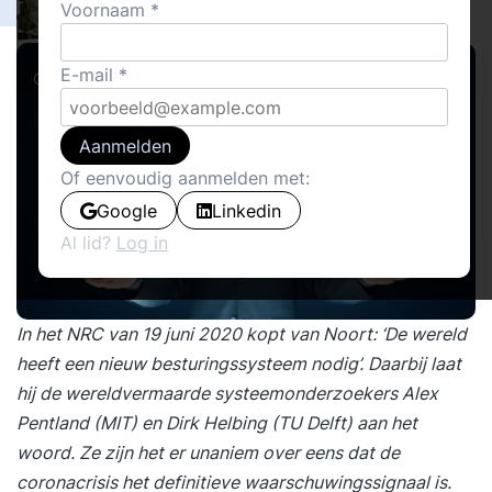
4
Voornaam
Diane nijs
14
E-mail
Cover stories
Aanmelden
Of eenvoudig aanmelden met:
Google
Linkedin
Al lid?
Log in
In het NRC van 19 juni 2020 kopt van Noort: ‘De wereld
heeft een nieuw besturingssysteem nodig’. Daarbij laat
hij de wereldvermaarde systeemonderzoekers Alex
Pentland (MIT) en Dirk Helbing (TU Delft) aan het
woord. Ze zijn het er unaniem over eens dat de
coronacrisis het definitieve waarschuwingssignaal is.