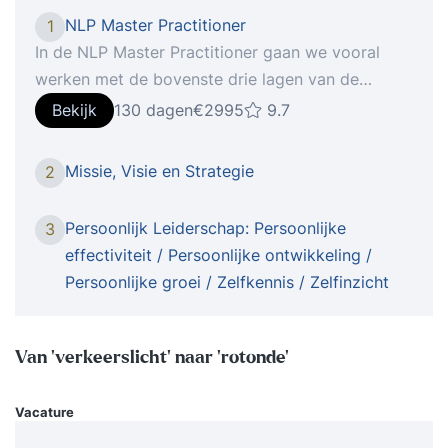
NLP Master Practitioner
1
In de NLP Master Practitioner gaan we vooral
werken met de bovenste drie lagen van de
Logische Niveaus: Waarden & Overtuigingen,
Bekijk
130 dagen
€2995
9.7
Identiteit en Missie. De NLP Master Practitioner is
een logisch vervolg op de NLP Practitioner
Missie, Visie en Strategie
2
Opleiding. In de NLP Master Practitioner vindt er
zowel een verbreding als een verdieping plaats.
Persoonlijk Leiderschap: Persoonlijke
3
Waar bij de NLP Practitioner vooral de focus lag
effectiviteit / Persoonlijke ontwikkeling /
op de onderste drie lagen van de Neurologische
Persoonlijke groei / Zelfkennis / Zelfinzicht
Niveaus, daar werken we in de NLP Master
Practitioner vooral op de bovenste drie lagen van
de Logische Niveaus: Waarden & Overtuigingen,
Van ‘verkeerslicht’ naar ‘rotonde’
Identiteit en Missie. In de NLP Master opleiding
ga je de vruchten plukken van het harde werken
Vacature
wat je hebt gedaan in de Practitioner. Een