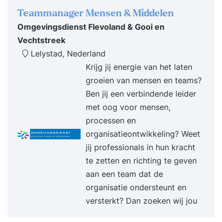
opleiding die je de rest van je leven zal bijblijven.
Teammanager Mensen & Middelen
In de NLP Practitioner ben je vooral aan de slag
Omgevingsdienst Flevoland & Gooi en
geweest om obstakels weg te nemen, innerlijke
Vechtstreek
conflicten te elimineren en te proeven van
Lelystad, Nederland
datgene wat mogelijk is. In de NLP Master
Krijg jij energie van het laten
Practitioner gaan we naar een ongekend hoog
groeien van mensen en teams?
niveau. De opleiding is gevuld met
Ben jij een verbindende leider
“aha” momenten, krachtige resultaten op hoe je je
met oog voor mensen,
voelt, maakt een verdieping in jouw onbewuste
processen en
waarden en identiteit en het succes wat je hebt in
organisatieontwikkeling? Weet
je leven. "UNLP biedt opleidingen die bijdragen
jij professionals in hun kracht
aan persoonlijke en professionele ontwikkeling,
te zetten en richting te geven
met thema’s als communicatie, (persoonlijk)
aan een team dat de
leiderschap, coaching en systemisch werken."
organisatie ondersteunt en
versterkt? Dan zoeken wij jou