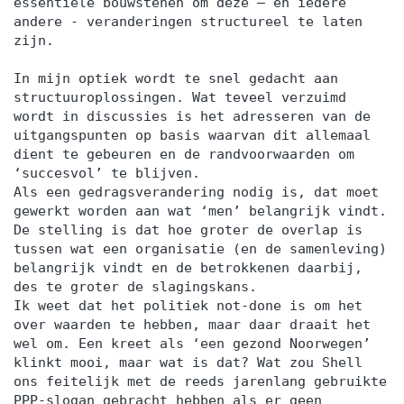
essentiële bouwstenen om deze – en iedere
andere - veranderingen structureel te laten
zijn.
In mijn optiek wordt te snel gedacht aan
structuuroplossingen. Wat teveel verzuimd
wordt in discussies is het adresseren van de
uitgangspunten op basis waarvan dit allemaal
dient te gebeuren en de randvoorwaarden om
‘succesvol’ te blijven.
Als een gedragsverandering nodig is, dat moet
gewerkt worden aan wat ‘men’ belangrijk vindt.
De stelling is dat hoe groter de overlap is
tussen wat een organisatie (en de samenleving)
belangrijk vindt en de betrokkenen daarbij,
des te groter de slagingskans.
Ik weet dat het politiek not-done is om het
over waarden te hebben, maar daar draait het
wel om. Een kreet als ‘een gezond Noorwegen’
klinkt mooi, maar wat is dat? Wat zou Shell
ons feitelijk met de reeds jarenlang gebruikte
PPP-slogan gebracht hebben als er geen