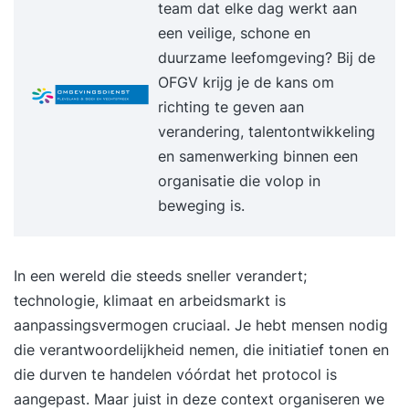
team dat elke dag werkt aan
wet- en regelgeving, inclusief de aankomende EU
een veilige, schone en
AI Act.• Ethische vraagstukken en hoe je AI
duurzame leefomgeving? Bij de
verantwoord inzet in organisaties.• Het
OFGV krijg je de kans om
identificeren en managen van risico’s rondom
richting te geven aan
bias, transparantie en datagebruik.• Governance
verandering, talentontwikkeling
en accountability bij het toepassen van AI-
en samenwerking binnen een
oplossingen.• Praktische richtlijnen en best
organisatie die volop in
practices om compliance in AI-projecten te
beweging is.
borgen.Na het afronden van deze training heb je
een stevig begrip van de ethische, juridische en
organisatorische aspecten van kunstmatige
In een wereld die steeds sneller verandert;
intelligentie. Je kunt AI-toepassingen toetsen aan
technologie, klimaat en arbeidsmarkt is
wet- en regelgeving, risico’s identificeren en
aanpassingsvermogen cruciaal. Je hebt mensen nodig
mitigeren, en richtlijnen opstellen om compliance
die verantwoordelijkheid nemen, die initiatief tonen en
en transparantie te waarborgen. Daarmee ben je
die durven te handelen vóórdat het protocol is
uitstekend voorbereid op het officiële EXIN AICP-
aangepast. Maar juist in deze context organiseren we
examen en in staat om organisaties te