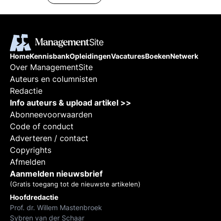
drijven in de richting van
integriteit & fatsoen en welke
krachten naar verhuftering &
corruptie.
Home
Kennisbank
Opleidingen
Vacatures
Boeken
Netwerk
Over ManagementSite
Auteurs en columnisten
Redactie
Info auteurs & upload artikel >>
Abonneevoorwaarden
Code of conduct
Adverteren / contact
Copyrights
Afmelden
Aanmelden nieuwsbrief
(Gratis toegang tot de nieuwste artikelen)
Hoofdredactie
Prof. dr. Willem Mastenbroek
Sybren van der Schaar