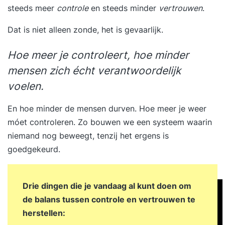
steeds meer
controle
en steeds minder
vertrouwen
.
ondersteunen bij het verantwoord inzetten van
AI. Opzet De training wordt klassikaal en
Dat is niet alleen zonde, het is gevaarlijk.
interactief gegeven, met veel ruimte voor
discussie en het delen van praktijkervaringen.
Hoe meer je controleert, hoe minder
Theorie wordt steeds gekoppeld aan realistische
mensen zich écht verantwoordelijk
cases en opdrachten, zodat je direct leert hoe je
voelen.
de concepten toepast in je eigen werk.Voor wie
is deze training geschikt?Deze training is bedoeld
En hoe minder de mensen durven. Hoe meer je weer
voor compliance officers, data scientists, AI-
móet controleren. Zo bouwen we een systeem waarin
specialisten, IT-managers, juristen en consultants
niemand nog beweegt, tenzij het ergens is
die verantwoordelijk zijn voor het ethisch en
goedgekeurd.
verantwoord inzetten van AI binnen organisaties.
Drie dingen die je vandaag al kunt doen om
de balans tussen controle en vertrouwen te
herstellen: