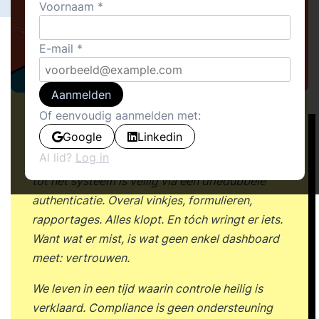
Voornaam
E-mail
Aanmelden
Of eenvoudig aanmelden met:
Stel je voor: je komt op kantoor. Alles is keurig
Google
Linkedin
geregeld. De koffiemachine doet het, de
Al lid?
Log in
protocollen hangen aan de muur, de toegang
tot het systeem is veilig via een driedubbele
authenticatie. Overal vinkjes, formulieren,
rapportages. Alles klopt. En tóch wringt er iets.
Want wat er mist, is wat geen enkel dashboard
meet: vertrouwen.
We leven in een tijd waarin controle heilig is
verklaard. Compliance is geen ondersteuning