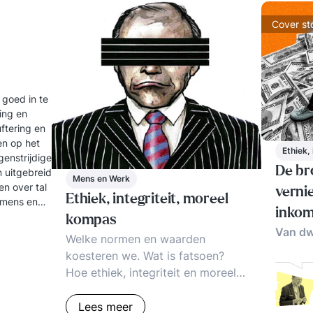
Cover st
 goed in te
ling en
uftering en
en op het
Ethiek,
genstrijdige
De br
 uitgebreid
Mens en Werk
en over tal
verni
Ethiek, integriteit, moreel
 mens en
inkom
kompas
Van dw
Welke normen en waarden
koesteren we. Wat is fatsoen?
Hoe ethiek, integriteit en moreel
kompas in organisaties
ontwikkelen? Welke krachten
Lees meer