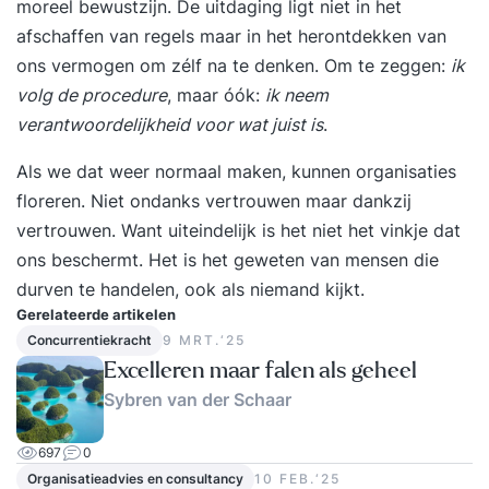
moreel bewustzijn. De uitdaging ligt niet in het
afschaffen van regels maar in het herontdekken van
ons vermogen om zélf na te denken. Om te zeggen:
ik
volg de procedure
, maar óók:
ik neem
verantwoordelijkheid voor wat juist is
.
Als we dat weer normaal maken, kunnen organisaties
floreren. Niet ondanks vertrouwen maar dankzij
vertrouwen. Want uiteindelijk is het niet het vinkje dat
ons beschermt. Het is het geweten van mensen die
durven te handelen, ook als niemand kijkt.
Gerelateerde artikelen
Concurrentiekracht
9 MRT.‘25
Excelleren maar falen als geheel
Sybren van der Schaar
697
0
Organisatieadvies en consultancy
10 FEB.‘25