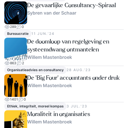
De gevaarlijke Consultancy-Spiraal
Sybren van der Schaar
289
0
Bureaucratie
11 JUN.‘24
De doomloop van regelgeving en
systeemdwang ontmantelen
Willem Mastenbroek
863
2
Organisatieadvies en consultancy
28 AUG.‘23
De 'Big Four' accountants onder druk
Willem Mastenbroek
1401
0
Ethiek, integriteit, moreel kompas
3 JUL.‘23
Moraliteit in organisaties
Willem Mastenbroek