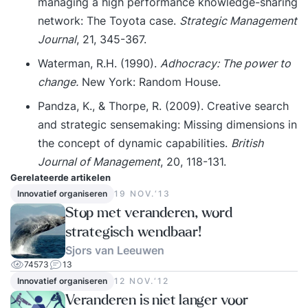
managing a high performance knowledge-sharing
network: The Toyota case.
Strategic Management
Journal
, 21, 345-367.
Waterman, R.H. (1990).
Adhocracy: The power to
change.
New York: Random House.
Pandza, K., & Thorpe, R. (2009). Creative search
and strategic sensemaking: Missing dimensions in
the concept of dynamic capabilities.
British
Journal of Management
, 20, 118-131.
Gerelateerde artikelen
Innovatief organiseren
19 NOV.‘13
Stop met veranderen, word
strategisch wendbaar!
Sjors van Leeuwen
74573
13
Innovatief organiseren
12 NOV.‘12
Veranderen is niet langer voor