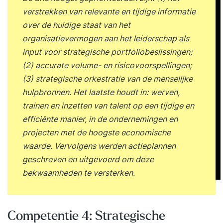
verstrekken van relevante en tijdige informatie
engineering en generatieve AI in de praktijk AI-
over de huidige staat van het
risico’s en ethische dilemma’s Explainable AI en
organisatievermogen aan het leiderschap als
transparantie Europese AI-regelgeving en AI Act
input voor strategische portfoliobeslissingen;
Vertrouwen en verantwoord gebruik van AI
(2) accurate volume- en risicovoorspellingen;
Mens-machine samenwerking Nieuwe rollen
(3) strategische orkestratie van de menselijke
binnen AI-projecten Organisatieverandering en
hulpbronnen. Het laatste houdt in: werven,
adoptie van AI Toekomstige ontwikkelingen van
trainen en inzetten van talent op een tijdige en
AI Quantum computing, autonome systemen en
efficiënte manier, in de ondernemingen en
nieuwe AI-trends Veelvoorkomende valkuilen bij
projecten met de hoogste economische
AI-initiatieven Projectevaluatie en leerpunten
waarde. Vervolgens werden actieplannen
Take aways (+ deelnemers gaan naar huis met
geschreven en uitgevoerd om deze
eigen stap-voor-stap plan) Lesmateriaal Diverse
bekwaamheden te versterken.
hand-outs, AI-demo’s en interactieve opdrachten
worden tijdens de training uitgedeeld. Examen De
training bereidt je inhoudelijk voor op het AI
Brevet voor Business & Government examen.
Competentie 4: Strategische