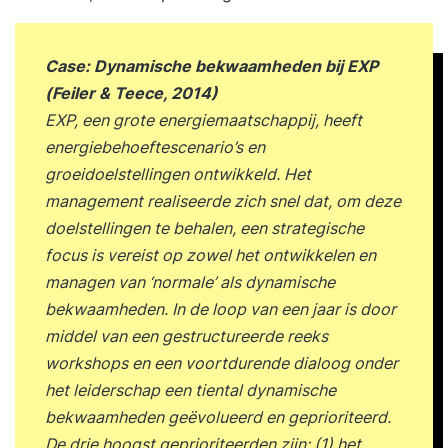
uitgelegd Wat is machine learning? Wat is deep
learning? Robots, intelligente agents en
Case: Dynamische bekwaamheden bij EXP
autonome systemen AI als onderdeel van data-
(Feiler & Teece, 2014)
gedreven organisaties Voorbeelden van
EXP, een grote energiemaatschappij, heeft
succesvolle AI-toepassingen Praktische
energiebehoeftescenario’s en
oefeningen & mini-cases Take aways (+
groeidoelstellingen ontwikkeld. Het
deelnemers gaan naar huis met eigen POP voor
management realiseerde zich snel dat, om deze
AI) Focus dag 2: Het toepassen, organiseren en
doelstellingen te behalen, een strategische
besturen van AI Hoe bouw je een AI-oplossing?
focus is vereist op zowel het ontwikkelen en
Introductie van CRISP-DM als aanpak voor AI-
managen van ‘normale’ als dynamische
projecten Business understanding en
bekwaamheden. In de loop van een jaar is door
probleemdefinitie Dataverzameling en
middel van een gestructureerde reeks
datakwaliteit Modelontwikkeling en validatie
workshops en een voortdurende dialoog onder
Overfitting, underfitting en bias herkennen
het leiderschap een tiental dynamische
Hallucinaties en deepfakes begrijpen Data
bekwaamheden geëvolueerd en geprioriteerd.
governance en datamanagement Cloud,
De drie hoogst geprioriteerden zijn: (1) het
schaalbaarheid en AI-infrastructuur Prompt