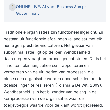
managers, beleidsmakers en beslissers die willen
ONLINE LIVE: AI voor Business &amp;
3
begrijpen hoe AI organisaties, overheden en de
Government
maatschappij verandert. Waar AI vroeger vooral
een technisch onderwerp was, is het vandaag een
strategisch onderwerp geworden dat invloed
Traditionele organisaties zijn functioneel ingericht. Zij
heeft op besluitvorming, innovatie,
bestaan uit functionele afdelingen (eilandjes) met elk
dienstverlening, efficiëntie en concurrentiekracht.
hun eigen prestatie-indicatoren. Het gevaar van
In deze training leer je hoe organisaties AI
suboptimalisatie ligt op de loer. Wendbaarheid
toepassen, welke waarde AI kan creëren en welke
daarentegen vraagt om procesgericht sturen. Dit is het
risico’s, verantwoordelijkheden en ethische
‘inrichten, plannen, beheersen, rapporteren en
vraagstukken daarbij komen kijken. Je ontdekt
verbeteren van de uitvoering van processen, die
hoe AI-systemen worden ontwikkeld, welke rol
binnen een organisatie worden onderscheiden om de
data en algoritmes spelen, hoe AI-projecten
doelstellingen te realiseren’ (Tolsma & De Wit, 2009).
worden opgezet en hoe organisaties AI
Wendbaarheid is in het bijzonder van belang in de
verantwoord kunnen implementeren. De training
kernprocessen van de organisatie, waar de
is gebaseerd op de AI Brevet voor Business &
toegevoegde waarde voor de klant wordt gecreëerd.
Government syllabus van de Nederlandse AI