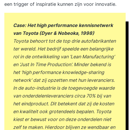
een trigger of inspiratie kunnen zijn voor innovatie.
Doktersonline, Superbrave, eHealth Ventures
Group, Ministerie van Binnenlandse Zaken,
Ministerie van Defensie, Sociale
Case: Het high performance kennisnetwerk
VerzekeringsBank, HHS, Gemeente Staphorst,
van Toyota (Dyer & Nobeoka, 1998)
Marine Museum, Gemeente Maassluis, Gemeente
Toyota behoort tot de top drie autofabrikanten
Amsterdam, Gemeente Eindhoven UMCG,
ter wereld. Het bedrijf speelde een belangrijke
Hogeschool Rotterdam, Hogeschool Den Haag
rol in de ontwikkeling van ‘Lean Manufacturing’
Aanverwante organisaties scrum.org LSSA EXIN
en ‘Just In Time Production’. Minder bekend is
APMG Franklin Covey Agile Consortium IPMA
het ‘high performance knowledge-sharing
RSM Erasmus Universiteit Agile Holland Agile &
network’ dat zij opzetten met hun leveranciers.
Scrum Coaching The Hague
In de auto-industrie is de toegevoegde waarde
van onderdelenleveranciers circa 70% bij van
het eindproduct. Dit betekent dat zij de kosten
en kwaliteit ook grotendeels bepalen. Toyota
kiest er bewust voor on deze onderdelen niet
zelf te maken. Hierdoor blijven ze wendbaar en