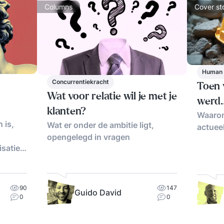
Columns
Cover st
Human 
Concurrentiekracht
Toen 
Wat voor relatie wil je met je
werd
klanten?
Waarom
 is,
Wat er onder de ambitie ligt,
actueel
opengelegd in vragen
isatie
90
147
Guido David
0
0