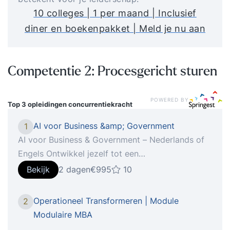
10 colleges | 1 per maand | Inclusief
diner en boekenpakket | Meld je nu aan
Competentie 2: Procesgericht sturen
POWERED BY
Top 3 opleidingen
concurrentiekracht
AI voor Business &amp; Government
1
AI voor Business & Government – Nederlands of
Engels Ontwikkel jezelf tot een
toekomstbestendige professional die AI effectief
Bekijk
2 dagen
€995
10
kan inzetten binnen organisaties en overheden!
Wat houdt de AI voor Business & Government
Operationeel Transformeren | Module
2
training in? De training AI voor Business &
Modulaire MBA
Government is ontworpen voor professionals,