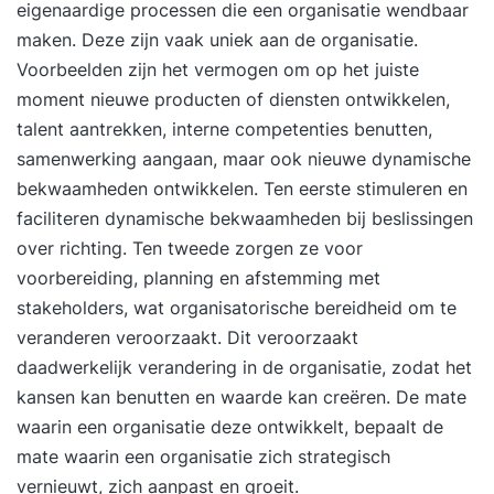
binnen jouw organisatie identificeren; beter
eigenaardige processen die een organisatie wendbaar
onderbouwde beslissingen nemen over AI-
maken. Deze zijn vaak uniek aan de organisatie.
investeringen en initiatieven. Onderwerpen In de
Voorbeelden zijn het vermogen om op het juiste
training kunnen de volgende onderwerpen naar
moment nieuwe producten of diensten ontwikkelen,
behoefte van de deelnemers aan bod komen:
talent aantrekken, interne competenties benutten,
Focus dag 1: Het begrijpen van AI en haar
samenwerking aangaan, maar ook nieuwe dynamische
toepassingen Introductie van de training & het
bekwaamheden ontwikkelen. Ten eerste stimuleren en
maken van eigen Persoonlijk Ontwikkel Plan
faciliteren dynamische bekwaamheden bij beslissingen
(POP) voor AI Wat is AI en wat is AI niet?
over richting. Ten tweede zorgen ze voor
Geschiedenis en ontwikkeling van AI Waarom AI
voorbereiding, planning en afstemming met
juist nu zo snel groeit AI als motor achter
stakeholders, wat organisatorische bereidheid om te
innovatie en digitale transformatie Toepassingen
veranderen veroorzaakt. Dit veroorzaakt
van AI binnen organisaties en overheden
daadwerkelijk verandering in de organisatie, zodat het
Voorspellen, classificeren, clusteren en
kansen kan benutten en waarde kan creëren. De mate
automatiseren Generatieve AI en Large Language
waarin een organisatie deze ontwikkelt, bepaalt de
Models zoals ChatGPT Hoe AI waarde creëert
mate waarin een organisatie zich strategisch
voor organisaties Data, algoritmes en modellen
vernieuwt, zich aanpast en groeit.