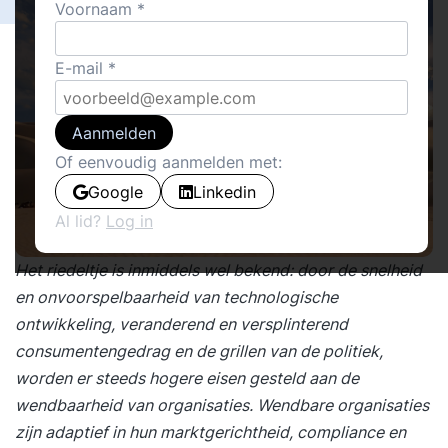
Voornaam
E-mail
Aanmelden
Of eenvoudig aanmelden met:
Google
Linkedin
Al lid?
Log in
Het riedeltje is inmiddels wel bekend: door de snelheid
en onvoorspelbaarheid van technologische
ontwikkeling, veranderend en versplinterend
consumentengedrag en de grillen van de politiek,
worden er steeds hogere eisen gesteld aan de
wendbaarheid van organisaties
. Wendbare organisaties
zijn adaptief in hun marktgerichtheid, compliance en