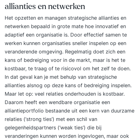
Deze is niet inbegrepen. Voorkennis Het niveau is
allianties en netwerken
MBO/HBO en voorkennis is niet
Het opzetten en managen strategische allianties en
benodigd.Basiskennis van AI, data of technologie
netwerken bepaald in grote mate hoe innovatief en
is een voordeel, maar niet noodzakelijk.
adaptief een organisatie is. Door effectief samen te
Certificaat Na afronding van de training wordt
werken kunnen organisaties sneller inspelen op een
een Dimensions Training certificaat als
veranderende omgeving. Regelmatig doet zich een
deelnamebewijs uitgereikt. Onze klanten Unilever,
kans of bedreiging voor in de markt, maar is het te
T-mobile, Philips, CocaCola, Shimano, Nespresso,
kostbaar, te traag of te risicovol om het zelf te doen.
Allianz, Vodafone Ziggo, RaboBank, Heineken,
In dat geval kan je met behulp van strategische
Ecco, Group 2000, PAC, Staples, Skoop, IBO,
allianties alsnog op deze kans of bedreiging inspelen.
Twinsense, Total Reality, Modere, Steinweg,
Maar let op: veel relaties onderhouden is kostbaar.
Gebroeders Kok, Eco Result, Achmea, AMG,
Daarom heeft een wendbare organisatie een
Telfort, Wolters Kluwer, Railion Benelux, Idexx,
alliantieportfolio bestaande uit een kern van duurzame
Tata Steel Group, SEO, Van Oord, VVV Nederland,
relaties (‘strong ties’) met een schil van
Agrifirm, Gas Unie, Eneco, NS, De Volksbank,
gelegenheidspartners (‘weak ties’) die bij
Growth Tribe, Wabtec, Reddata, Nationale Politie,
veranderingen kunnen worden ingevlogen, maar ook
Belastingdienst, Interpolis, Rijkswaterstaat, Ictro,