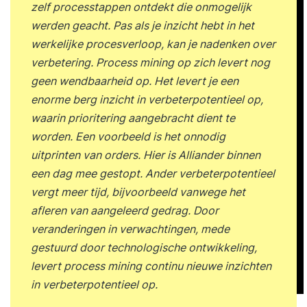
met een ervaren AI-trainer.Je werkt in kleine
zelf processtappen ontdekt die onmogelijk
groepen aan realistische cases waarin AI-
werden geacht. Pas als je inzicht hebt in het
toepassingen, data-vraagstukken en ethische
werkelijke procesverloop, kan je nadenken over
dilemma’s centraal staan. De training combineert:
verbetering. Process mining op zich levert nog
Uitleg en demo’s Interactieve oefeningen Real-life
geen wendbaarheid op. Het levert je een
voorbeelden Reflectie en discussie AI-simulaties
enorme berg inzicht in verbeterpotentieel op,
Het doel is om theorie direct te vertalen naar
waarin prioritering aangebracht dient te
praktijk, zonder complexe wiskunde of
worden. Een voorbeeld is het onnodig
programmeerwerk. Doelgroep De AI voor
uitprinten van orders. Hier is Alliander binnen
Business & Government training is geschikt voor
een dag mee gestopt. Ander verbeterpotentieel
professionals die betrokken zijn bij
vergt meer tijd, bijvoorbeeld vanwege het
besluitvorming, beleid, innovatie, digitalisering of
afleren van aangeleerd gedrag. Door
AI-initiatieven. Denk aan: Managers en
veranderingen in verwachtingen, mede
teamleiders Directieleden en executives
gestuurd door technologische ontwikkeling,
Beleidsmakers en overheidsmedewerkers
levert process mining continu nieuwe inzichten
Project- en programmamanagers Innovatie- en
in verbeterpotentieel op.
transformatieprofessionals Consultants en