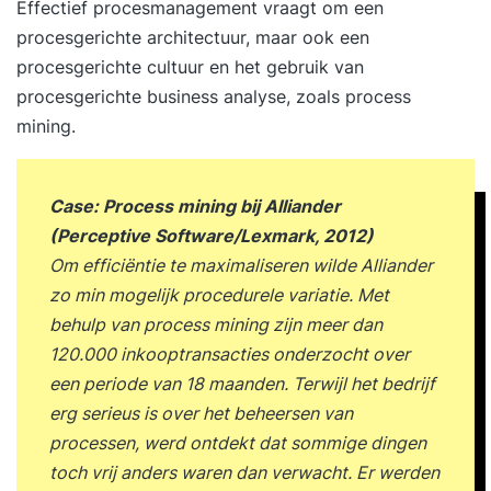
Effectief procesmanagement vraagt om een
Coalitie (NL AIC) en behandelt zowel de
procesgerichte architectuur, maar ook een
fundamentele concepten van AI als de
procesgerichte cultuur en het gebruik van
organisatorische, maatschappelijke en
procesgerichte business analyse, zoals process
bestuurlijke aspecten ervan. Centraal staan de
mining.
belangrijkste thema’s voor professionals en
besluitvormers, waaronder: toepassingen van AI;
machine learning en generatieve AI; data en
Case: Process mining bij Alliander
datakwaliteit; AI-projecten en implementatie;
(Perceptive Software/Lexmark, 2012)
ethiek, risico’s en governance; menselijke
Om efficiëntie te maximaliseren wilde Alliander
samenwerking met AI; toekomstige
zo min mogelijk procedurele variatie. Met
ontwikkelingen van AI. Door middel van
behulp van process mining zijn meer dan
praktijkcases, demo’s en interactieve opdrachten
120.000 inkooptransacties onderzocht over
ervaar je hoe AI organisaties verandert en hoe je
een periode van 18 maanden. Terwijl het bedrijf
AI verantwoord kunt toepassen binnen jouw
erg serieus is over het beheersen van
eigen werkcontext. Trainingsvorm De training
processen, werd ontdekt dat sommige dingen
wordt verzorgd als een interactieve praktijkdag
toch vrij anders waren dan verwacht. Er werden