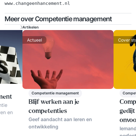
www.changeenhancement.nl
Meer over Competentie management
Artikelen
Actueel
Cover st
Competentie management
Compet
ment
Blijf werken aan je
Compe
tie
competenties
gedijt 
en en
Geef aandacht aan leren en
onvoo
ontwikkeling
ingen,
Iemand
.
perfect