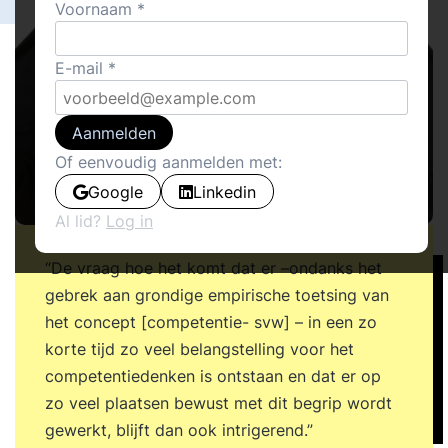
Voornaam
E-mail
Aanmelden
Of eenvoudig aanmelden met:
Google
Linkedin
Al lid?
Log in
“De vraag hoe het komt dat er –ondanks het
gebrek aan grondige empirische toetsing van
het concept [competentie- svw] – in een zo
korte tijd zo veel belangstelling voor het
competentiedenken is ontstaan en dat er op
zo veel plaatsen bewust met dit begrip wordt
gewerkt, blijft dan ook intrigerend.”