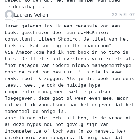
leiderschap is.
Laurens Vellen
22 MEI‘07
Jaren geleden las ik een recensie van een
boek, geschreven door een ex-McKinsey
consultant, Eileen Shapiro. De titel van het
boek is "Fad surfing in the boardroom".
Via Amazon.com had ik het boek in no time in
huis. De titel staat overigens voor zoiets als
"het najagen van iedere nieuwe managementhype
door de raad van bestuur" ! En die is even
raak, moet ik zeggen. Als je dit boek nou eens
leest, weet je ook de huidige hype
competentie-management wel te plaatsen.
Toegegeven, deze gaat al weer even mee, maar
dat wijt ik vooralsnog aan het gegeven dat het
momenteel de enige is.
Waar ik nog niet echt uit ben, is de vraag of
al deze hypes nou het gevolg zijn van
incompetentie of toch van (o zo menselijke)
onzekerheid van managers. Ik neig naar dat