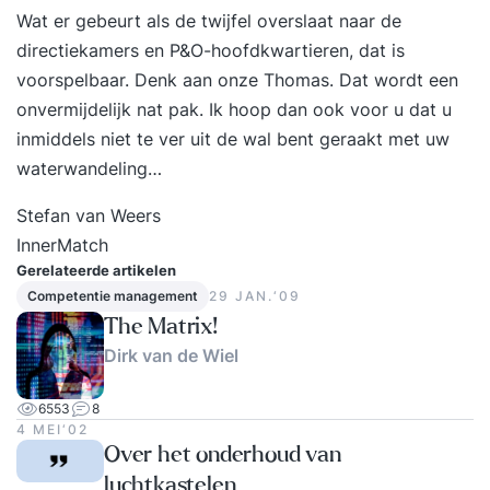
Wat er gebeurt als de twijfel overslaat naar de
Contextuele competenties Strategie. Besturing,
directiekamers en P&O-hoofdkwartieren, dat is
structuren en processen. Compliance, wet- en
voorspelbaar. Denk aan onze Thomas. Dat wordt een
regelgeving. Invloed en belangen. Cultuur en
onvermijdelijk nat pak. Ik hoop dan ook voor u dat u
waarden. 2. Gedragsmatige Competenties
inmiddels niet te ver uit de wal bent geraakt met uw
Zelfreflectie en zelfmanagement. Persoonlijke
waterwandeling…
integriteit en betrouwbaarheid. Persoonlijke
communicatie. Relaties en betrokkenheid.
Stefan van Weers
Leiderschap. Teamwerk. Conflicten en crisis.
InnerMatch
Vindingrijkheid. Onderhandelen. Resultaat
Gerelateerde artikelen
oriëntatie. 3. Technische competenties
Competentie management
29 JAN.‘09
Projectaanpak. Eisen en doelen. Scope. Tijd.
The Matrix!
Organisatie en informatie. Kwaliteit. Financiën.
Dirk van de Wiel
Mensen en middelen. Inkoop. Plannen en
beheersing. Risico’s en kansen. Belanghebbenden.
6553
8
4 MEI‘02
Verandering en transformatie.
Over het onderhoud van
luchtkastelen