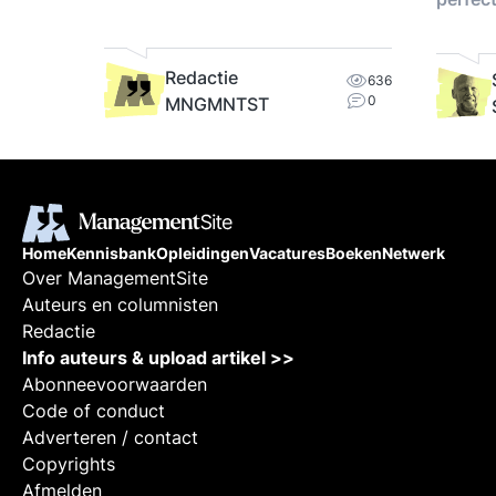
Redactie
636
0
MNGMNTST
Home
Kennisbank
Opleidingen
Vacatures
Boeken
Netwerk
Over ManagementSite
Auteurs en columnisten
Redactie
Info auteurs & upload artikel >>
Abonneevoorwaarden
Code of conduct
Adverteren / contact
Copyrights
Afmelden