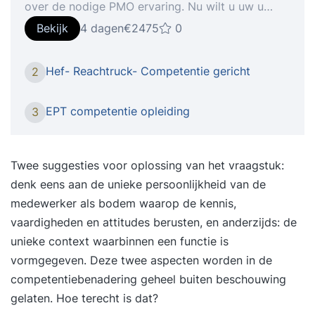
over de nodige PMO ervaring. Nu wilt u uw u
kennis, praktijkervaring en -competenties graag
Bekijk
4 dagen
€2475
0
laten toetsen en certificeren. Dat is een goede
keuze. Want de IPMA competentie certificeringen
Hef- Reachtruck- Competentie gericht
2
zijn de meest prestigieuze certificeringen die u
kunt behalen op het vakgebied van
EPT competentie opleiding
3
projectondersteuning en PMO.In deze vierdaagse
training gaat u samen met andere ervaren
PMO'ers aan de slag om u voor te bereiden op
Twee suggesties voor oplossing van het vraagstuk:
het assessment. De training wordt begeleid door
denk eens aan de unieke persoonlijkheid van de
onze IPMA Lead Trainer die al jarenlang
medewerker als bodem waarop de kennis,
deelnemers succesvol voorbereid op de officiële
vaardigheden en attitudes berusten, en anderzijds: de
assessments. Programma In deze vierdaagse
unieke context waarbinnen een functie is
training komen alle 28 competenties integraal, op
vormgegeven. Deze twee aspecten worden in de
praktische en interactieve wijze aan de orde ter
competentiebenadering geheel buiten beschouwing
voorbereiding op het assessment. Daarbij komen
gelaten. Hoe terecht is dat?
de volgende onderwerpen aan bod: 1.