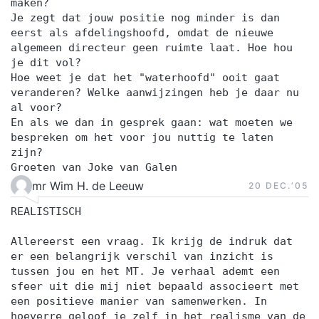
maken?
respectvolle manier, dagen je uit en helpen je om
Je zegt dat jouw positie nog minder is dan
het maximale uit jezelf te halen.
eerst als afdelingshoofd, omdat de nieuwe
algemeen directeur geen ruimte laat. Hoe hou
je dit vol?
Hoe weet je dat het "waterhoofd" ooit gaat
veranderen? Welke aanwijzingen heb je daar nu
al voor?
En als we dan in gesprek gaan: wat moeten we
bespreken om het voor jou nuttig te laten
zijn?
Groeten van Joke van Galen
mr Wim H. de Leeuw
20 DEC.‘05
REALISTISCH
Allereerst een vraag. Ik krijg de indruk dat
er een belangrijk verschil van inzicht is
tussen jou en het MT. Je verhaal ademt een
sfeer uit die mij niet bepaald associeert met
een positieve manier van samenwerken. In
hoeverre geloof je zelf in het realisme van de