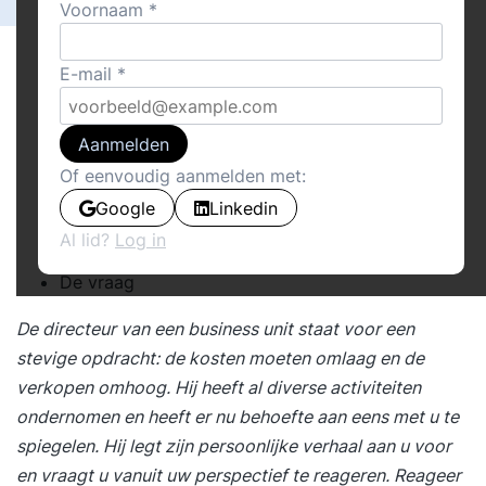
Voornaam
E-mail
Aanmelden
Of eenvoudig aanmelden met:
De resultaten lopen terug
Google
Linkedin
Al lid?
Log in
Als je de druk eraf haalt, gaat het versloffen
De vraag
De directeur van een business unit staat voor een
stevige opdracht: de kosten moeten omlaag en de
verkopen omhoog. Hij heeft al diverse activiteiten
ondernomen en heeft er nu behoefte aan eens met u te
spiegelen. Hij legt zijn persoonlijke verhaal aan u voor
en vraagt u vanuit uw perspectief te reageren. Reageer