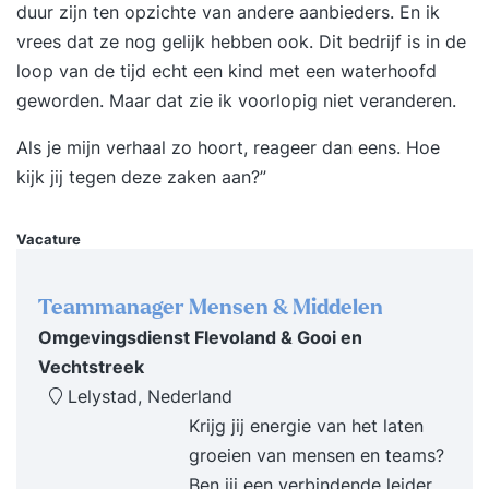
duur zijn ten opzichte van andere aanbieders. En ik
die meer rendement, voldoening en focus uit hun
vrees dat ze nog gelijk hebben ook. Dit bedrijf is in de
werkdag willen halen. Wat deze tweedaagse
loop van de tijd echt een kind met een waterhoofd
training uniek maakt In de training
geworden. Maar dat zie ik voorlopig niet veranderen.
‘Timemanagement’ worden gedragspsychologie,
effectiviteitstechnieken en leiderschapsprincipes
Als je mijn verhaal zo hoort, reageer dan eens. Hoe
gecombineerd. Je leert niet alleen je tijd te
kijk jij tegen deze zaken aan?”
managen, maar vooral het managen van jezelf.
Voordelen van deze tweedaagse opzet: Inzicht in
Vacature
je persoonlijke gedragspatronen en tijdverbruik.
Meer focus op wat echt belangrijk is. Praktische
Teammanager Mensen & Middelen
tools voor directe toepassing in je werk.
Omgevingsdienst Flevoland & Gooi en
Resultaat Na deze training weet je hoe je een
Vechtstreek
optimaal productiviteitsritme creëert. Je hebt
Lelystad, Nederland
overzicht, focus en controle over je werk. Je
Krijg jij energie van het laten
werkt met meer impact en minder stress. Ook
groeien van mensen en teams?
weet je bewust te communiceren tijdens kritieke
Ben jij een verbindende leider
momenten en vergroot je invloed in uitdagende