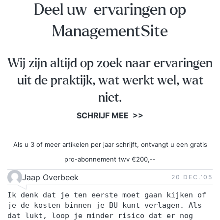
Deel uw ervaringen op
Op basis van je leerdoelen, achtergrond en
aandachtspunten plaatsen we je in een
ManagementSite
trainingsgroep met vergelijkbare professionals.
Zo sluit de training optimaal aan op jouw situatie
Wij zijn altijd op zoek naar ervaringen
en ontwikkelbehoefte. Stap 2. Je volgt een
inspirerende en praktijkgerichte training De
uit de praktijk, wat werkt wel, wat
tweedaagse training Timemanagement wordt
niet.
verspreid over twee weken gegeven. De
SCHRIJF MEE >>
trainingsdagen bestaan uit inspirerende
inleidingen, praktische opdrachten en
reflectiemomenten die direct toepasbaar zijn in je
Als u 3 of meer artikelen per jaar schrijft, ontvangt u een gratis
werk. Tussen de twee trainingsdagen door pas je
pro-abonnement twv €200,--
het geleerde meteen toe in de praktijk. Tijdens de
Jaap Overbeek
20 DEC.‘05
tweede bijeenkomst bespreek je samen met de
Ik denk dat je ten eerste moet gaan kijken of
trainer en de groep je ervaringen, inzichten en
je de kosten binnen je BU kunt verlagen. Als
resultaten. Je sluit de training af met een
dat lukt, loop je minder risico dat er nog