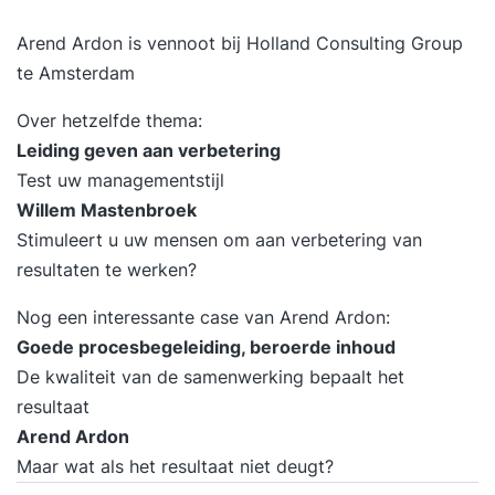
de tussenliggende periode en behaalde
resultaten. Afrekenen met tijdverspillers,
Arend Ardon is vennoot bij Holland Consulting Group
onderbrekingen en uitstelgedrag. Omgaan met
te Amsterdam
werkdruk en stress zonder productiviteit te
Over hetzelfde thema:
verliezen. Grenzen stellen en effectief
Leiding geven aan verbetering
verwachtingsmanagement. Focus houden in een
Test uw managementstijl
dynamische en veeleisende werkomgeving.
Willem Mastenbroek
Helder en daadkrachtig communiceren over
Stimuleert u uw mensen om aan verbetering van
prioriteiten en keuzes. Borgen van nieuw gedrag
resultaten te werken?
voor duurzame effectiviteit. Evaluatie van de
training en opstellen van een persoonlijk
Nog een interessante case van Arend Ardon:
praktijkgericht actieplan. 17:00 uur Einde training
Goede procesbegeleiding, beroerde inhoud
Je training in 3 stappen Stap 1. Je start met een
De kwaliteit van de samenwerking bepaalt het
persoonlijke intake Voorafgaand aan de training
resultaat
vul je een online intake in. Wil je liever je
Arend Ardon
persoonlijke leerdoelen toelichten? Dan plannen
Maar wat als het resultaat niet deugt?
we graag een telefonisch intakegesprek met je in.