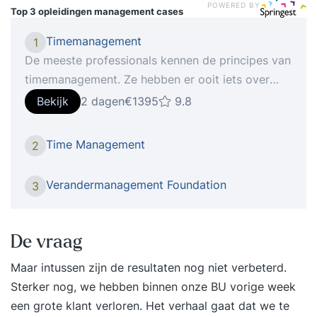
POWERED BY
Top 3 opleidingen
management cases
Timemanagement
1
De meeste professionals kennen de principes van
timemanagement. Ze hebben er ooit iets over
gelezen of zelfs een training gevolgd. Toch
Bekijk
2 dagen
€1395
9.8
vervallen velen na korte tijd weer in hun oude
werkpatronen. De reden? Ze richten zich op trucs
Time Management
2
en tools in plaats van op gedrag. In de training
‘Timemanagement’ leer je niet wat je hóórt te
Verandermanagement Foundation
3
doen, maar ontdek je hoe jíj omgaat met tijd,
focus en prioriteiten. Je krijgt inzicht in je eigen
gedragspatronen en leert hoe je vanuit
De vraag
bewustzijn structureel effectiever wordt. Een
Maar intussen zijn de resultaten nog niet verbeterd.
praktische training die direct resultaat oplevert in
Sterker nog, we hebben binnen onze BU vorige week
je werk én in je energie. Iets voor jou De training
een grote klant verloren. Het verhaal gaat dat we te
‘Timemanagement’ is bedoeld voor professionals