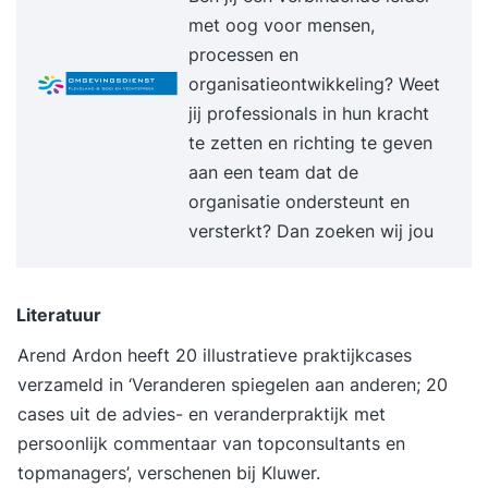
met oog voor mensen,
situaties. Je boekt zichtbaar betere resultaten en
processen en
ervaart meer energie en voldoening in je werk.
organisatieontwikkeling? Weet
Programma Dag 1 09:30 uur Start training Wat
jij professionals in hun kracht
effectief timemanagement werkelijk is en wat het
te zetten en richting te geven
van jou vraagt. Inzicht in hoe jij je tijd momenteel
aan een team dat de
besteedt en waar winst te behalen is.
organisatie ondersteunt en
Energiegevers en energievreters: waar laad je van
versterkt? Dan zoeken wij jou
op en waar loop je leeg. De relatie tussen
aandacht, focus en prestaties. Herkennen en
doorbreken van belemmerende denk- en
Literatuur
gedragspatronen. Prioriteiten stellen op basis van
impact in plaats van urgentie. Regie nemen over
Arend Ardon heeft 20 illustratieve praktijkcases
je agenda, taken en verwachtingen. Formuleren
verzameld in ‘Veranderen spiegelen aan anderen; 20
van persoonlijke leerdoelen en actiepunten voor
cases uit de advies- en veranderpraktijk met
de komende periode. 17:00 uur Einde training
persoonlijk commentaar van topconsultants en
Dag 2 09:30 uur Start training Terugkoppeling op
topmanagers’, verschenen bij Kluwer.