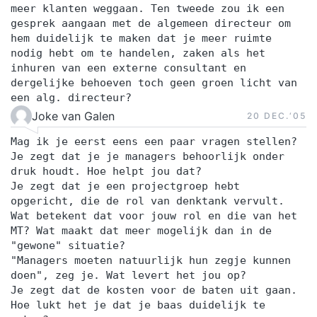
persoonlijke eindevaluatie en een concreet
meer klanten weggaan. Ten tweede zou ik een
actieplan voor de periode daarna. Stap 3. Een
gesprek aangaan met de algemeen directeur om
hem duidelijk te maken dat je meer ruimte
jaar lang toegang tot het Online Learning
nodig hebt om te handelen, zaken als het
Platform Vanaf de eerste trainingsdag krijg je
inhuren van een externe consultant en
toegang tot het YEARTH Online Learning
dergelijke behoeven toch geen groen licht van
een alg. directeur?
Platform. Hier vind je verdiepende artikelen,
Joke van Galen
20 DEC.‘05
opdrachten en tools om het geleerde direct toe
te passen. Je leert waar en wanneer het jou
Mag ik je eerst eens een paar vragen stellen?
uitkomt via de YEARTH app, je tablet of
Je zegt dat je je managers behoorlijk onder
druk houdt. Hoe helpt jou dat?
computer. Zo haal je het maximale resultaat uit je
Je zegt dat je een projectgroep hebt
training en pas je het geleerde duurzaam toe in je
opgericht, die de rol van denktank vervult.
dagelijkse praktijk. Over je trainer De training
Wat betekent dat voor jouw rol en die van het
MT? Wat maakt dat meer mogelijk dan in de
wordt verzorgd door een ervaren trainer met
"gewone" situatie?
ruime praktijkervaring. Onze trainers combineren
"Managers moeten natuurlijk hun zegje kunnen
kennis, analytisch vermogen en een scherp
doen", zeg je. Wat levert het jou op?
observatievermogen met een persoonlijke en
Je zegt dat de kosten voor de baten uit gaan.
Hoe lukt het je dat je baas duidelijk te
positieve aanpak. Ze confronteren op een