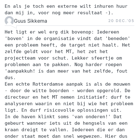
En als je toch een externe wilt inhuren huur
dan mij in, voor nog meer resultaat -).
Guus Sikkema
20 DEC.‘05
Het ligt er wel erg dik bovenop: Iedereen
'boven' in de organisatie vindt dat 'beneden'
een probleem heeft, de target niet haalt. Het
zelfde geldt voor het MT, het zet het
projectteam voor schut. Lekker sfeertje om
problemen aan te pakken. Nog harder roepen
'aanpakkuh! ís dan meer van het zelfde, fout
dus.
Een echte Rotterdamse aanpak is als de mouwen
- door de witte boorden - worden opgerold. De
directeur en het MT nemen initiatief: durf te
analyseren waarin en niet bij wie het probleem
ligt. En durf risicovolle oplossingen uit.
In de haven klinkt soms 'van onderen!' Dat
gebeurt wanneer iets uit de hengsels van een
kraan dreigt te vallen. Iedereen die er dan
onder staat moet dan snel wegwezen. Hier dus