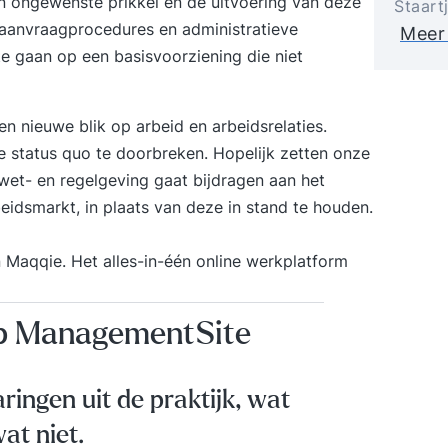
en ongewenste prikkel en de uitvoering van deze
Staart
 aanvraagprocedures en administratieve
Meer
te gaan op een basisvoorziening die niet
 nieuwe blik op arbeid en arbeidsrelaties.
de status quo te doorbreken. Hopelijk zetten onze
 wet- en regelgeving gaat bijdragen aan het
idsmarkt, in plaats van deze in stand te houden.
n
Maqqie
. Het alles-in-één online werkplatform
op ManagementSite
aringen uit de praktijk, wat
at niet.