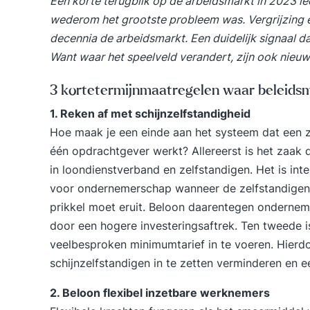
Een korte terugblik op de arbeidsmarkt in 2023 le
wederom het grootste probleem was. Vergrijzing 
decennia de arbeidsmarkt. Een duidelijk signaal d
Want waar het speelveld verandert, zijn ook nieuw
3 kortetermijnmaatregelen waar beleids
1. Reken af met schijnzelfstandigheid
Hoe maak je een einde aan het systeem dat een z
één opdrachtgever werkt? Allereerst is het zaak 
in loondienstverband en zelfstandigen. Het is in
voor ondernemerschap wanneer de zelfstandigen- 
prikkel moet eruit. Beloon daarentegen onderneme
door een hogere investeringsaftrek. Ten tweede is
veelbesproken minimumtarief in te voeren. Hierdo
schijnzelfstandigen in te zetten verminderen en
2. Beloon flexibel inzetbare werknemers