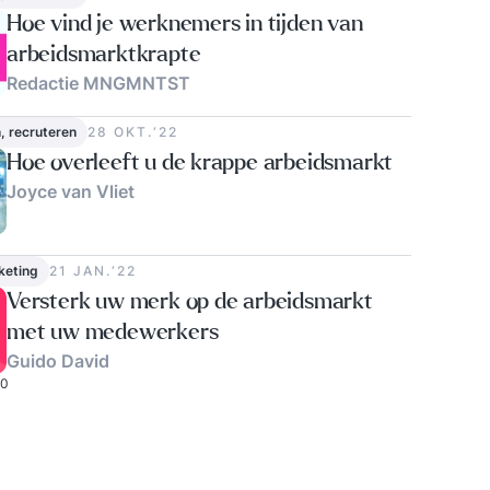
Hoe vind je werknemers in tijden van
arbeidsmarktkrapte
Redactie MNGMNTST
n, recruteren
28 OKT.‘22
Hoe overleeft u de krappe arbeidsmarkt
Joyce van Vliet
keting
21 JAN.‘22
Versterk uw merk op de arbeidsmarkt
met uw medewerkers
Guido David
0