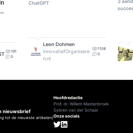
3 aand
in
ChatGPT
succes
Leon Dohmen
1108
InnovatiefOrganisere
191
ST
0
0
n.nl
Hoofdredactie
Prof. dr. Willem Mastenbroek
Sybren van der Schaar
 nieuwsbrief
Onze socials
ng tot de nieuwste artikelen)