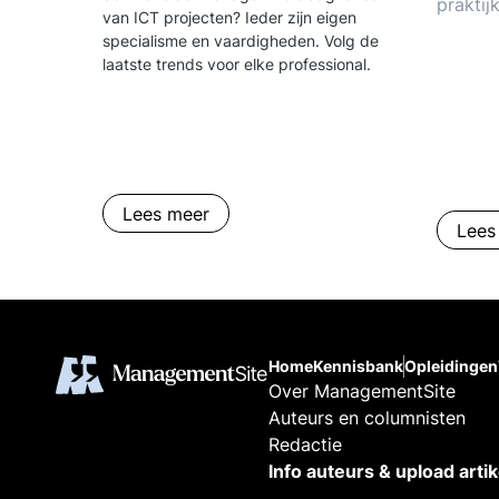
praktij
van ICT projecten? Ieder zijn eigen
Strateg
specialisme en vaardigheden. Volg de
Person
laatste trends voor elke professional.
Beoord
Develo
Lees meer
Lees
Home
Kennisbank
Opleidingen
Over ManagementSite
Auteurs en columnisten
Redactie
Info auteurs & upload arti