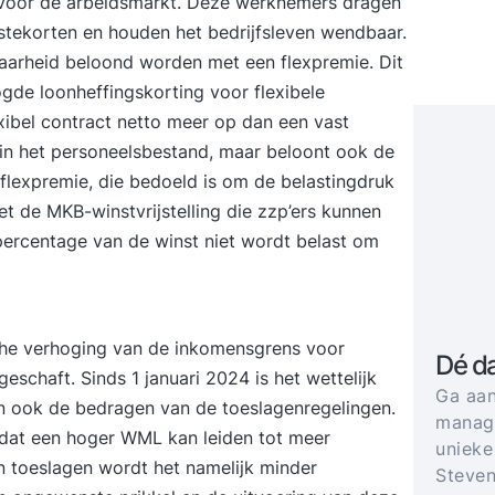
l voor de arbeidsmarkt. Deze werknemers dragen
lstekorten en houden het bedrijfsleven wendbaar.
arheid beloond worden met een flexpremie. Dit
ogde loonheffingskorting voor flexibele
xibel contract netto meer op dan een vast
d in het personeelsbestand, maar beloont ook de
e flexpremie, die bedoeld is om de belastingdruk
et de MKB-winstvrijstelling die zzp’ers kunnen
 percentage van de winst niet wordt belast om
che verhoging van de inkomensgrens voor
Dé d
eschaft. Sinds 1 januari 2024 is het wettelijk
Ga aan
ook de bedragen van de toeslagenregelingen.
manage
t dat een hoger WML kan leiden tot meer
unieke
 toeslagen wordt het namelijk minder
Steven