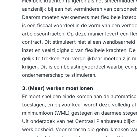
Flexibele krachten fungeren als het smeermidde
aanzienlijk bij aan het verminderen van personee
Daarom moeten werknemers met flexibele inzetba
is een fiscaal voordeel in de vorm van een verho
arbeidscontracten. Op deze manier levert een fle
contract. Dit stimuleert niet alleen wendbaarhei
inzet en veelzijdigheid van flexibele krachten. D
gelijk te trekken, zou vergelijkbaar moeten zijn m
krijgen. Dit is een belastingvoordeel waarbij een
ondernemerschap te stimuleren.
3. (Meer) werken moet lonen
Er moet snel een einde komen aan de automatis
toeslagen, en bij voorkeur wordt deze volledig afg
minimumloon (WML) gestegen en daarmee stegen 
Uit onderzoek van het Centraal Planbureau blijk
werkloosheid. Voor mensen die gebruikmaken van