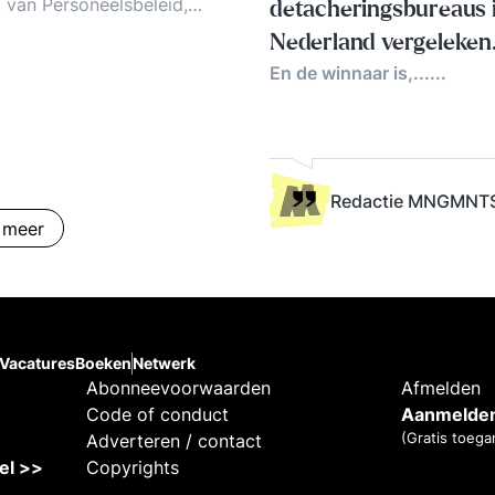
k van Personeelsbeleid,
detacheringsbureaus 
isch
Nederland vergeleken
eelsmanagement, Werven,
En de winnaar is,......
(2026)
elen en Management
pment
Redactie MNGMNT
 meer
Vacatures
Boeken
Netwerk
Abonneevoorwaarden
Afmelden
Code of conduct
Aanmelden
(Gratis toega
Adverteren / contact
kel >>
Copyrights