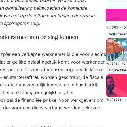
ert dat personeelstekort in veel sectoren
en digitalisering beïnvloeden de komende
at we niet op dezelfde voet kunnen doorgaan.
e spelregels nodig
.
365
0
Sollicitere
makers mee aan de slag kunnen.
zp’er een verkapte werknemer is die voor slechts
dat er gelijke belastingdruk komt voor werkenden
513
0
teressant om te zien of mensen nog steeds kiezen
Online Mar
en startersaftrek worden geschrapt; de fiscale
rs die daadwerkelijk investeren in hun bedrijf
 het verstandig om gelijktijdig het
or zal de financiële prikkel voor werkgevers om
18968
 eerder voor een dienstverband worden gekozen.