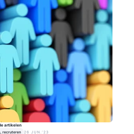
e artikelen
n, recruteren
26 JUN.‘23