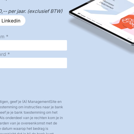
-- per jaar. (exclusief BTW)
 Linkedin
am
ord
tigen, geef je (A) ManagementSite en
toestemming om instructies naar je bank
 geef je je bank toestemming om het
Als onderdeel van je rechten kom je in
aarden van je overeenkomst met de
e datum waarop het bedrag is
verzicht dat je bij de bank kunt