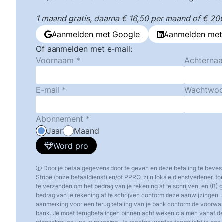
1 maand gratis, daarna € 16,50 per maand of € 200,
Aanmelden met Google
Aanmelden met
Of aanmelden met e-mail:
Voornaam
Achterna
E-mail
Wachtwo
Abonnement
Jaar
Maand
Word pro
Door je betaalgegevens door te geven en deze betaling te beves
Stripe (onze betaaldienst) en/of PPRO, zijn lokale dienstverlener, 
te verzenden om het bedrag van je rekening af te schrijven, en (B)
bedrag van je rekening af te schrijven conform deze aanwijzingen. 
aanmerking voor een terugbetaling van je bank conform de voorw
bank. Je moet terugbetalingen binnen acht weken claimen vanaf d
afgeschreven van je rekening. Je rechten worden toegelicht in een o