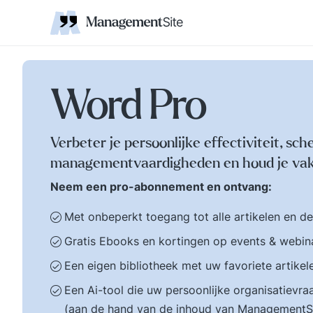
Coaching
Interne 
Financieel management
IT en Business
verantwoordelijkheid
businessmodel.
kleine letters ervoor en er is contact. Zijn webs
jonge leiding geven
Managem
Corporate communicatie
Ethiek, integriteit, moreel kompas
Kritische
Scholing
Non-prof
Disruptie
Kennism
samenwe
en bestuurlijke wijsheid.
Zelforganisatie 'klein
Ook de belangrijke
binnen groot'. De
bestuurlijke valkuilen
transitie naar een
zoals: verhuftering,
zelfsturende
Word Pro
bestuurlijke drukte,
organisatie. Distributi
organisatierot en het
van zeggenschap en
spel om poen en
verantwoordelijkheid
Verbeter je persoonlijke effectiviteit, sch
prestige. Tips en
naar het laagste nive
managementvaardigheden en houd je vak
ideeen voor goed
in een organisatie wa
bestuur.
een vakkundig besluit
Neem een pro-abonnement en ontvang:
genomen kan worden
Met onbeperkt toegang tot alle artikelen en d
Gratis Ebooks en kortingen op events & webin
Een eigen bibliotheek met uw favoriete artikel
Een Ai-tool die uw persoonlijke organisatiev
(aan de hand van de inhoud van ManagementS