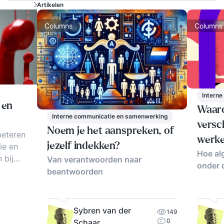
Artikelen
Columns
Columns
Intern
 en
Waaro
Interne communicatie en samenwerking
versc
Noem je het aanspreken, of
beteren
werke
jezelf indekken?
ie en
Hoe al
 bij
Van verantwoorden naar
onder 
. De
beantwoorden
teren
Sybren van der
149
e
0
Schaar