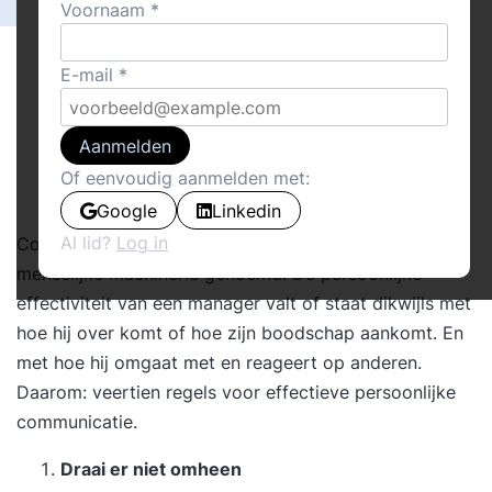
Voornaam
E-mail
Aanmelden
Of eenvoudig aanmelden met:
Google
Linkedin
Al lid?
Log in
Communicatie wordt wel het smeerolie van de
menselijke machinerie genoemd. De persoonlijke
effectiviteit van een manager valt of staat dikwijls met
hoe hij over komt of hoe zijn boodschap aankomt. En
met hoe hij omgaat met en reageert op anderen.
Daarom: veertien regels voor effectieve persoonlijke
communicatie.
Draai er niet omheen