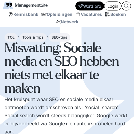
Word pro
Login
Kennisbank
Opleidingen
Vacatures
Boeken
Netwerk
TQL
Tools & Tips
SEO-tips
Misvatting: Sociale
media en SEO hebben
niets met elkaar te
maken
Het kruispunt waar SEO en sociale media elkaar
ontmoeten wordt omschreven als : ‘social search’.
Social search wordt steeds belangrijker. Google werkt
er bijvoorbeeld via Google+ en auteursprofielen hard
aan.