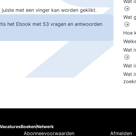
Wat i
 juiste met een vinger kan worden geklikt.
Wat g
tis het Ebook met 53 vragen en antwoorden
Hoe 
Welke
Wat i
Wat i
Wat i
zoekr
Vacatures
Boeken
Netwerk
Abonneevoorwaarden
Afmelden