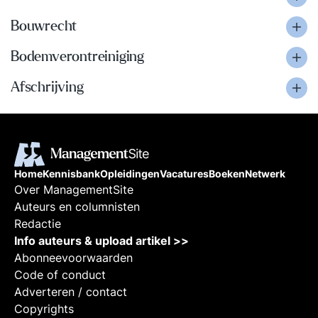
Bouwrecht
Bodemverontreiniging
Afschrijving
Home
Kennisbank
Opleidingen
Vacatures
Boeken
Netwerk
Over ManagementSite
Auteurs en columnisten
Redactie
Info auteurs & upload artikel >>
Abonneevoorwaarden
Code of conduct
Adverteren / contact
Copyrights