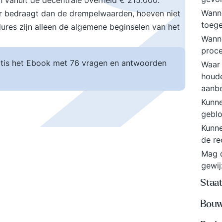
n vanuit de decentrale overheid € 215.000.
Wann
 bedraagt dan de drempelwaarden, hoeven niet
toeg
res zijn alleen de algemene beginselen van het
Wanne
proc
tis het Ebook met 76 vragen en antwoorden
Waar 
houde
aanb
Kunn
geblo
Kunne
de re
Mag 
gewi
Staa
Bouw