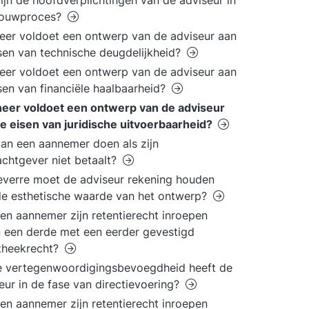
ijn de hoofdverplichtingen van de adviseur in
bouwproces?
er voldoet een ontwerp van de adviseur aan
sen van technische deugdelijkheid?
er voldoet een ontwerp van de adviseur aan
sen van financiële haalbaarheid?
eer voldoet een ontwerp van de adviseur
e eisen van juridische uitvoerbaarheid?
an een aannemer doen als zijn
chtgever niet betaalt?
everre moet de adviseur rekening houden
e esthetische waarde van het ontwerp?
en aannemer zijn retentierecht inroepen
 een derde met een eerder gevestigd
theekrecht?
e vertegenwoordigingsbevoegdheid heeft de
eur in de fase van directievoering?
en aannemer zijn retentierecht inroepen