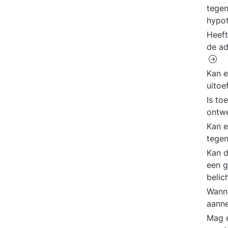
tegen
hypo
Heeft
de ad
Kan e
uito
Is to
ontwe
Kan e
tege
Kan d
een g
beli
Wanne
aann
Mag e