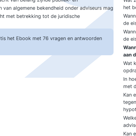
Wat z
het 
aan van algemene bekendheid onder adviseurs mag
Wanne
ht met betrekking tot de juridische
de ei
Wanne
tis het Ebook met 76 vragen en antwoorden
de ei
Wann
aan d
Wat k
opdra
In ho
met d
Kan e
tegen
hypo
Welk
advis
Kan e