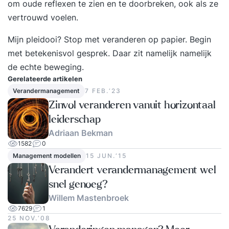
om oude reflexen te zien en te doorbreken, ook als ze
verandermanager, change agent, coach of
vertrouwd voelen.
adviseur in verandertrajecten. Er zijn geen
specifieke certificaten nodig als voorkennis.
Mijn pleidooi? Stop met veranderen op papier. Begin
met betekenisvol gesprek. Daar zit namelijk namelijk
de echte beweging.
Gerelateerde artikelen
Verandermanagement
7 FEB.‘23
Zinvol veranderen vanuit horizontaal
leiderschap
Adriaan Bekman
1582
0
Management modellen
15 JUN.‘15
Verandert verandermanagement wel
snel genoeg?
Willem Mastenbroek
7629
1
25 NOV.‘08