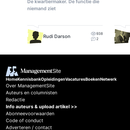
De kwartiermaker. De functie die
niemand ziet
e lijn!
s
938
Rudi Darson
2
Home
Kennisbank
Opleidingen
Vacatures
Boeken
Netwerk
Over ManagementSite
Auteurs en columnisten
Redactie
Info auteurs & upload artikel >>
Abonneevoorwaarden
Code of conduct
Adverteren / contact