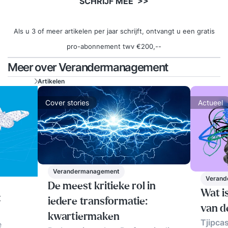
SCHRIJF MEE >>
Als u 3 of meer artikelen per jaar schrijft, ontvangt u een gratis
pro-abonnement twv €200,--
Meer over Verandermanagement
Artikelen
Cover stories
Actueel
Verandermanagement
Verand
De meest kritieke rol in
Wat i
t
iedere transformatie:
van d
kwartiermaken
Tjipca
e