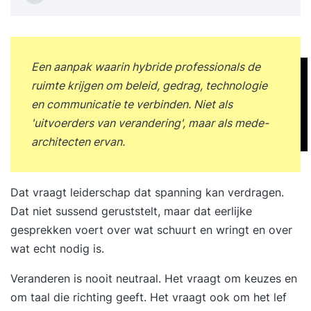
verandermanagement. projectmanagers,
managers en directieleden vragen zich vaak af:
‘Hoe krijg ik mijn mensen mee?’ Deze
Verandermanagement Foundation training gaat in
Een aanpak waarin hybride professionals de
op de belangrijkste modellen, richtlijnen en
ruimte krijgen om beleid, gedrag, technologie
principes op het gebied van
en communicatie te verbinden. Niet als
verandermanagement. In deze training ga je aan
'uitvoerders van verandering', maar als mede-
de slag met je eigen casus en die van de
architecten ervan.
medecursisten. Een flinke dosis praktijk dus en
oefeningen die je de volgende dag al in de
praktijk kunt brengen! Als onderdeel van de
Dat vraagt leiderschap dat spanning kan verdragen.
training kun je bovendien het Change
Dat niet sussend geruststelt, maar dat eerlijke
Management v3 Foundation examen afleggen en
gesprekken voert over wat schuurt en wringt en over
een internationaal erkend certificaat behalen.
wat echt nodig is.
Voor wie? Je bent werkzaam als directielid,
Veranderen is nooit neutraal. Het vraagt om keuzes en
programmamanager, projectmanager,
om taal die richting geeft. Het vraagt ook om het lef
operationeel manager, portfoliomanager,