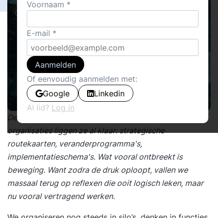
Voornaam
Columns
E-mail
Aanmelden
Of eenvoudig aanmelden met:
Google
Linkedin
Al lid?
Log in
De veranderplannen zijn vaak niet het probleem. In veel
organisaties liggen ze al klaar: strategische
routekaarten, veranderprogramma's,
implementatieschema's. Wat vooral ontbreekt is
beweging. Want zodra de druk oploopt, vallen we
massaal terug op reflexen die ooit logisch leken, maar
nu vooral vertragend werken.
We organiseren nog steeds in silo’s, denken in functies