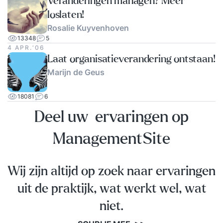
Veranderingen managen? Meer
loslaten!
Rosalie Kuyvenhoven
13348
5
4 APR.‘06
Laat organisatieverandering ontstaan!
Marijn de Geus
18081
6
Deel uw ervaringen op
ManagementSite
Wij zijn altijd op zoek naar ervaringen
uit de praktijk, wat werkt wel, wat
niet.