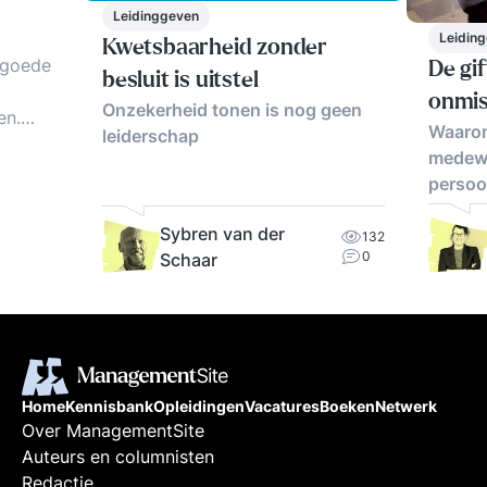
Leidinggeven
Leidin
Kwetsbaarheid zonder
 goede
De gif
besluit is uitstel
onmi
Onzekerheid tonen is nog geen
en.
Waarom
leiderschap
medewe
en,
persoon
Sybren van der
132
0
Schaar
Home
Kennisbank
Opleidingen
Vacatures
Boeken
Netwerk
Over ManagementSite
Auteurs en columnisten
Redactie