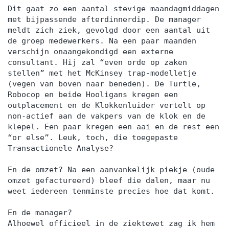
Dit gaat zo een aantal stevige maandagmiddagen
met bijpassende afterdinnerdip. De manager
meldt zich ziek, gevolgd door een aantal uit
de groep medewerkers. Na een paar maanden
verschijn onaangekondigd een externe
consultant. Hij zal “even orde op zaken
stellen” met het McKinsey trap-modelletje
(vegen van boven naar beneden). De Turtle,
Robocop en beide Hooligans kregen een
outplacement en de Klokkenluider vertelt op
non-actief aan de vakpers van de klok en de
klepel. Een paar kregen een aai en de rest een
“or else”. Leuk, toch, die toegepaste
Transactionele Analyse?
En de omzet? Na een aanvankelijk piekje (oude
omzet gefactureerd) bleef die dalen, maar nu
weet iedereen tenminste precies hoe dat komt.
En de manager?
Alhoewel officieel in de ziektewet zag ik hem