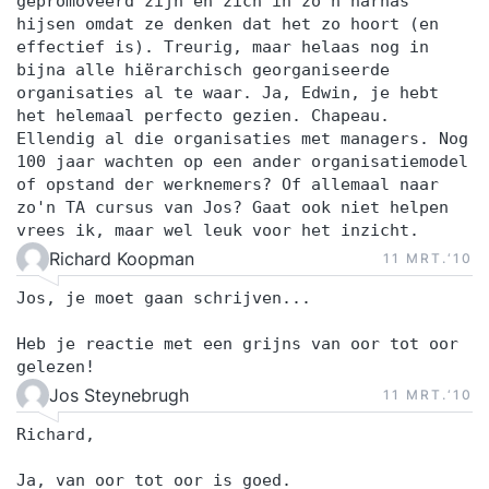
gepromoveerd zijn en zich in zo'n harnas
hijsen omdat ze denken dat het zo hoort (en
effectief is). Treurig, maar helaas nog in
bijna alle hiërarchisch georganiseerde
organisaties al te waar. Ja, Edwin, je hebt
het helemaal perfecto gezien. Chapeau.
Ellendig al die organisaties met managers. Nog
100 jaar wachten op een ander organisatiemodel
of opstand der werknemers? Of allemaal naar
zo'n TA cursus van Jos? Gaat ook niet helpen
vrees ik, maar wel leuk voor het inzicht.
Richard Koopman
11 MRT.‘10
Jos, je moet gaan schrijven...
Heb je reactie met een grijns van oor tot oor
gelezen!
Jos Steynebrugh
11 MRT.‘10
Richard,
Ja, van oor tot oor is goed.