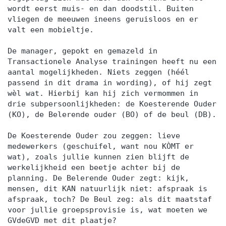
wordt eerst muis- en dan doodstil. Buiten
vliegen de meeuwen ineens geruisloos en er
valt een mobieltje.
De manager, gepokt en gemazeld in
Transactionele Analyse trainingen heeft nu een
aantal mogelijkheden. Niets zeggen (héél
passend in dit drama in wording), of hij zegt
wèl wat. Hierbij kan hij zich vermommen in
drie subpersoonlijkheden: de Koesterende Ouder
(KO), de Belerende ouder (BO) of de beul (DB).
De Koesterende Ouder zou zeggen: lieve
medewerkers (geschuifel, want nou KÒMT er
wat), zoals jullie kunnen zien blijft de
werkelijkheid een beetje achter bij de
planning. De Belerende Ouder zegt: kijk,
mensen, dit KAN natuurlijk niet: afspraak is
afspraak, toch? De Beul zeg: als dit maatstaf
voor jullie groepsprovisie is, wat moeten we
GVdeGVD met dit plaatje?