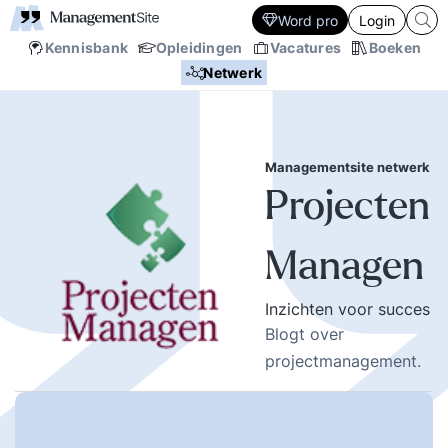
Word pro
Login
Kennisbank
Opleidingen
Vacatures
Boeken
Netwerk
Managementsite netwerk
Projecten
Managen
Inzichten voor succes
Blogt over
projectmanagement.