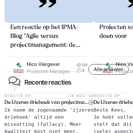
Een reactie op het IPMA-
Projecten s
Blog "Agile versus
doen voor
projectmanagement: de
verkeerde discussie"
Nico Viergever
Nico Vi
121
Alle artikelen
3
Projecten Managen
Projec
Recente reacties
REACTIE OP
18 NOV.‘18
REACTIE OP
De IJzeren driehoek van projectmanagement: altijd toepasbaar?
Ik noem de zogenaamde 'ijzeren
Beste Kees,
driehoek' altijd een
Je hebt volle
misvatting (fallacy). Meer
stelt dat dit
kwaliteit kost niet meer.
(vele) aspect