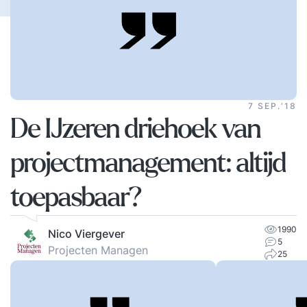
7 SEP.‘18
De IJzeren driehoek van
projectmanagement: altijd
toepasbaar?
1990
Nico Viergever
5
Projecten Managen
25