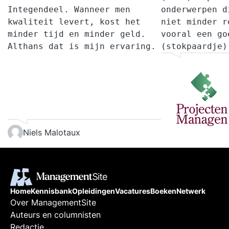
Integendeel. Wanneer men
onderwerpen d
kwaliteit levert, kost het
niet minder r
minder tijd en minder geld.
vooral een go
Althans dat is mijn ervaring.
(stokpaardje)
Projecten kun
en goedkoper 
geld sturen (
minder/geen i
maar kwalitei
Niels Malotaux
plaats zetten
right).
Daarnaast is 
ook een belan
Home
Kennisbank
Opleidingen
Vacatures
Boeken
Netwerk
weinig gebrui
Over ManagementSite
Zie bijvoorbe
Auteurs en columnisten
http://www.vi
Redactie