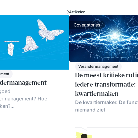
Artikelen
Cover stories
Verandermanagement
ement
De meest kritieke rol i
ndermanagement
iedere transformatie:
 goed
kwartiermaken
ermanagement? Hoe
De kwartiermaker. De funct
ken?
niemand ziet
ermanagement naar de lijn!
cces-principes.
lden, tips en trends