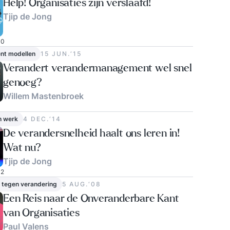
Help! Organisaties zijn verslaafd!
Tjip de Jong
0
t modellen
15 JUN.‘15
Verandert verandermanagement wel snel
genoeg?
Willem Mastenbroek
n werk
4 DEC.‘14
De verandersnelheid haalt ons leren in!
Wat nu?
Tjip de Jong
2
 tegen verandering
5 AUG.‘08
Een Reis naar de Onveranderbare Kant
van Organisaties
Paul Valens