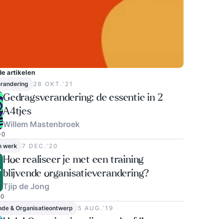
e artikelen
randering
28 OKT.‘21
Gedragsverandering: de essentie in 2
A4tjes
Willem Mastenbroek
0
n werk
7 DEC.‘20
Hoe realiseer je met een training
blijvende organisatieverandering?
Tjip de Jong
0
nde & Organisatieontwerp
5 AUG.‘19