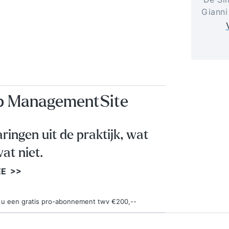
Gianni
op ManagementSite
aringen uit de praktijk, wat
at niet.
EE >>
ngt u een gratis pro-abonnement twv €200,--