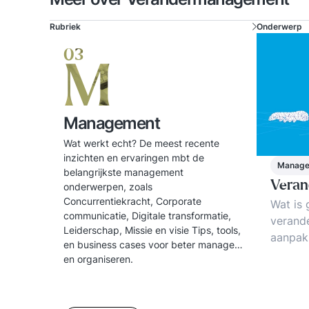
Rubriek
Onderwerp
03
M
Management
Wat werkt echt? De meest recente
inzichten en ervaringen mbt de
Manag
belangrijkste management
Vera
onderwerpen, zoals
Concurrentiekracht, Corporate
Wat is
communicatie, Digitale transformatie,
verand
Leiderschap, Missie en visie Tips, tools,
aanpak
en business cases voor beter managen
Verand
en organiseren.
De 3 su
Voorbee