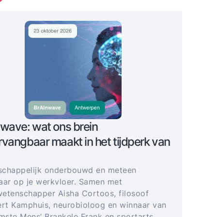
3
wave: wat ons brein
vangbaar maakt in het tijdperk van
schappelijk onderbouwd en meteen
aar op je werkvloer. Samen met
etenschapper Aisha Cortoos, filosoof
t Kamphuis, neurobioloog en winnaar van
imste Mens’ Brankele Frank en sportarts