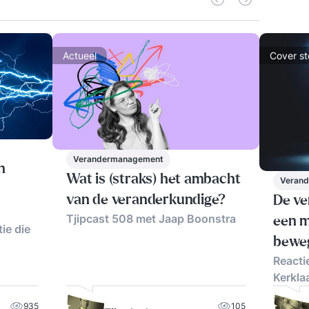
Actueel
Cover st
Verandermanagement
n
Wat is (straks) het ambacht
Veran
van de veranderkundige?
De ve
Tjipcast 508 met Jaap Boonstra
een m
ie die
beweg
Reacti
Kerkla
935
105