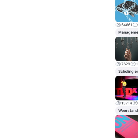
64861
Managemen
7629
1
Scholing e
13714
Weerstand