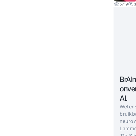
5719
BrAIn
onver
AI.
Weten
bruikb
neurow
Lammer
‘De Sl