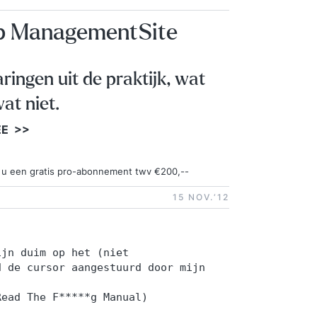
op ManagementSite
aringen uit de praktijk, wat
at niet.
EE >>
ngt u een gratis pro-abonnement twv €200,--
15 NOV.‘12
ijn duim op het (niet
d de cursor aangestuurd door mijn
Read The F*****g Manual)