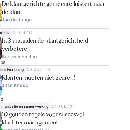
De klantgerichte gemeente luistert naar
de klant
Jan de Jonge
5
htheid
5 JUN.‘12
In 3 maanden de klantgerichtheid
verbeteren
Bart van Emden
35
dienstverlening
30 JUL.‘10
Klanten moeten niet zeuren!
Jitse Knoop
3
ommunicatie en samenwerking
27 JUL.‘04
10 gouden regels voor succesvol
klachtenmanagement