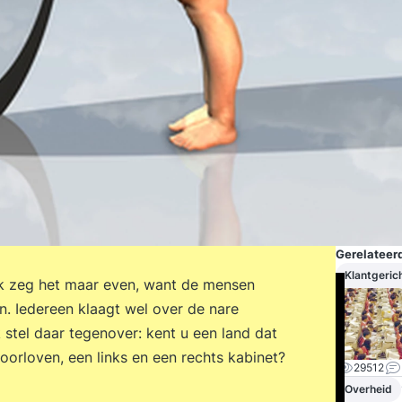
Gerelateerd
Klantgeric
s. Ik zeg het maar even, want de mensen
n. Iedereen klaagt wel over de nare
stel daar tegenover: kent u een land dat
roorloven, een links en een rechts kabinet?
29512
Overheid