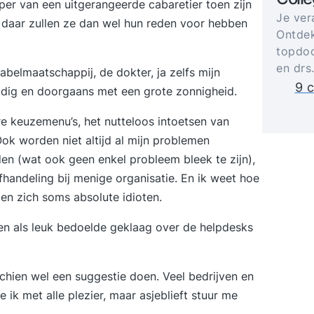
per van een uitgerangeerde cabaretier toen zijn
Je ver
u: daar zullen ze dan wel hun reden voor hebben
Ontdek
topdoc
en drs
kabelmaatschappij, de dokter, ja zelfs mijn
9 c
ldig en doorgaans met een grote zonnigheid.
bare keuzemenu’s, het nutteloos intoetsen van
k worden niet altijd al mijn problemen
en (wat ook geen enkel probleem bleek te zijn),
fhandeling bij menige organisatie. En ik weet hoe
den zich soms absolute idioten.
 en als leuk bedoelde geklaag over de helpdesks
chien wel een suggestie doen. Veel bedrijven en
 ik met alle plezier, maar asjeblieft stuur me