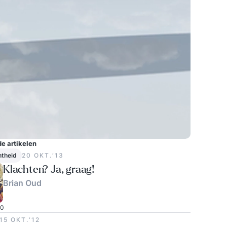
e artikelen
htheid
20 OKT.‘13
Klachten? Ja, graag!
Brian Oud
0
15 OKT.‘12