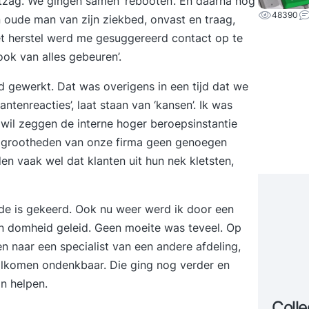
tzag. We gingen samen ‘rebooten’. En daarna nog
48390
en oude man van zijn ziekbed, onvast en traag,
et herstel werd me gesuggereerd contact op te
ok van alles gebeuren’.
d gewerkt. Dat was overigens in een tijd dat we
ntenreacties’, laat staan van ‘kansen’. Ik was
t wil zeggen de interne hoger beroepsinstantie
le grootheden van onze firma geen genoegen
en vaak wel dat klanten uit hun nek kletsten,
ede is gekeerd. Ook nu weer werd ik door een
n domheid geleid. Geen moeite was teveel. Op
naar een specialist van een andere afdeling,
olkomen ondenkbaar. Die ging nog verder en
n helpen.
Coll