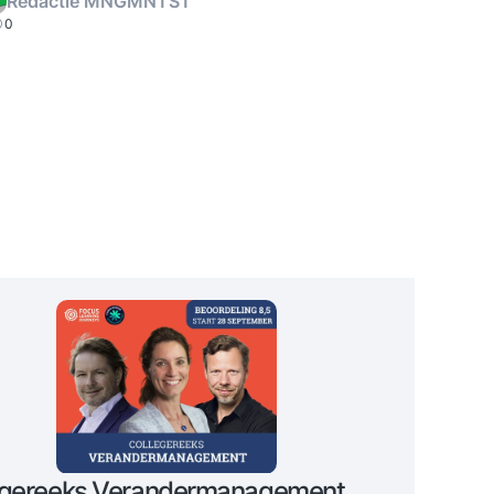
Redactie MNGMNTST
0
egereeks Verandermanagement