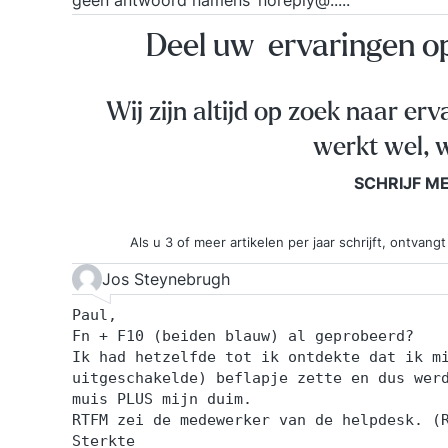
geen antwoord namens ‘noreply@....’.
Deel uw ervaringen 
Wij zijn altijd op zoek naar erv
werkt wel, w
SCHRIJF M
Als u 3 of meer artikelen per jaar schrijft, ontva
Jos Steynebrugh
Paul,
Fn + F10 (beiden blauw) al geprobeerd?
Ik had hetzelfde tot ik ontdekte dat ik m
uitgeschakelde) beflapje zette en dus wer
muis PLUS mijn duim.
RTFM zei de medewerker van de helpdesk. (
Sterkte