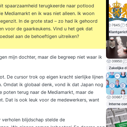
 uit spaarzaamheid terugkeerde naar potlood
de Mediamarkt en ik was niet alleen. Ik woon
tegenzit. In de grote stad – zo had ik gehoord
7645
n voor de gaarkeukens. Vind u het gek dat
Klantgeric
oedsel aan de behoeftigen uitreiken?
egen mijn dochter, maar die begreep niet waar ik
39950
Zakelijke 
t. De cursor trok op eigen kracht sierlijke lijnen
in. Omdat ik globaal denk, vond ik dat Japan nog
te poten terug naar de Mediamarkt, maar de
30667
t. Dat is ook leuk voor de medewerkers, want
Interne c
verholen blijdschap stelde de