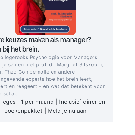
re keuzes maken als manager?
 bij het brein.
collegereeks Psychologie voor Managers
 je samen met prof. dr. Margriet Sitskoorn,
dr. Theo Compernolle en andere
ngevende experts hoe het brein leert,
ert en reageert – en wat dat betekent voor
derschap.
lleges | 1 per maand | Inclusief diner en
boekenpakket | Meld je nu aan