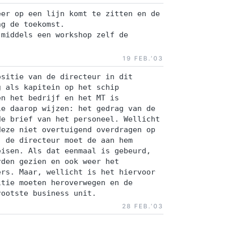
slecht
eigena
eer op een lijn komt te zitten en de
ng de toekomst.
Theore
 middels een workshop zelf de
theori
krachti
19 FEB.‘03
te stel
deelne
ositie van de directeur in dit
van we
g als kapitein op het schip
gaan In
en het bedrijf en het MT is
ie daarop wijzen: het gedrag van de
proces
de brief van het personeel. Wellicht
Persoon
deze niet overtuigend overdragen op
implementere
: de directeur moet de aan hem
inloop09:30
eisen. Als dat eenmaal is gebeurd,
Analyse
rden gezien en ook weer het
urgenti
ers. Maar, wellicht is het hiervoor
organis
itie moeten heroverwegen en de
rootste business unit.
van de 
28 FEB.‘03
waarde
spanni