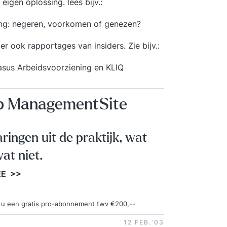
igen oplossing. lees bijv.:
LinkedI
mij? Deze tra
ing: negeren, voorkomen of genezen?
bent vo
 ook rapportages van insiders. Zie bijv.:
organis
strateg
casus Arbeidsvoorziening en KLIQ
jouw st
method
eigena
op ManagementSite
uitdag
laten 
strategiedirecteur
aringen uit de praktijk, wat
training? Situatieanalyse – Verschille
at niet.
om de 
Strate
EE >>
strateg
samenha
Strate
ngt u een gratis pro-abonnement twv €200,--
strate
12 FEB.‘03