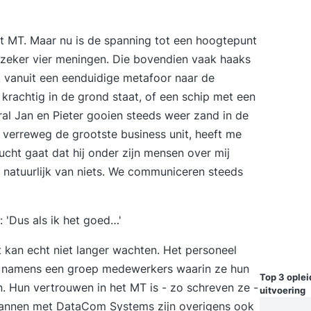
et MT. Maar nu is de spanning tot een hoogtepunt
, zeker vier meningen. Die bovendien vaak haaks
k vanuit een eenduidige metafoor naar de
krachtig in de grond staat, of een schip met een
oral Jan en Pieter gooien steeds weer zand in de
r verreweg de grootste business unit, heeft me
ucht gaat dat hij onder zijn mensen over mij
j natuurlijk van niets. We communiceren steeds
 'Dus als ik het goed…'
kan echt niet langer wachten. Het personeel
ief namens een groep medewerkers waarin ze hun
Top 3 ople
. Hun vertrouwen in het MT is - zo schreven ze -
uitvoering
lannen met DataCom Systems zijn overigens ook