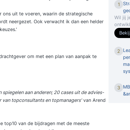
Str
1
gec
r ons uit te voeren, waarin de strategische
Wil jij
rdt neergezet. Ook verwacht ik dan een helder
ontwik
keuzes.'
trainin
Beki
voor jo
focust
Lea
2
succesv
opdrachtgever om met een plan van aanpak te
per
naar st
man
beslui
sy
behulp 
uitvoer
MBA
organi
3
 spiegelen aan anderen; 20 cases uit de advies-
&a
direct 
r van topconsultants en topmanagers
'
van Arend
Optione
certif
geredu
OKRMen
de
top10
van de bijdragen met de meeste
je digi