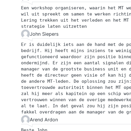
Een workshop organiseren, waarin het MT w
wil uit spreekt om samen te werken richti
Lering trekken uit het verleden en het MT
strategie laten uitzetten
John Siepers
Er is duidelijk iets aan de hand met de p
bedrijf. Hij heeft mijns inziens te weini
gefunctioneerd waardoor zijn positie binn
ondermijnd. Er zijn een aantal signalen d
manager van de grootste business unit en 
heeft de directeur geen visie of kan hij 
de andere MT-leden. De oplossing zou zijn
toevertrouwde autoriteit binnen het MT op
zal hij meer als kapitein op een schip wo
vertrouwen winnen van de overige medewerk
al te laat. In dat geval zou hij zijn pos
fakkel overdragen aan de manager van de g
Arend Ardon
Beste John,