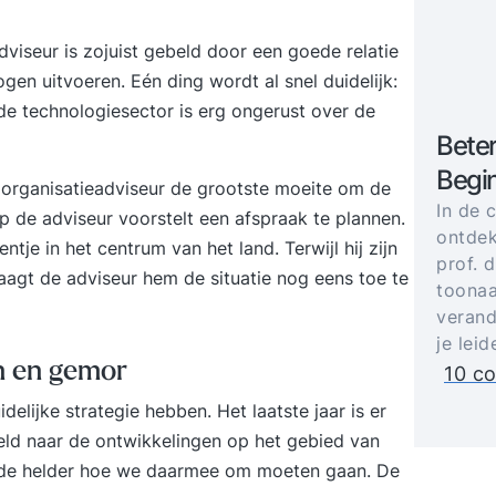
dviseur is zojuist gebeld door een goede relatie
gen uitvoeren. Eén ding wordt al snel duidelijk:
de technologiesector is erg ongerust over de
Bete
Begin
e organisatieadviseur de grootste moeite om de
In de 
p de adviseur voorstelt een afspraak te plannen.
ontdek
tje in het centrum van het land. Terwijl hij zijn
prof. 
raagt de adviseur hem de situatie nog eens toe te
toonaa
verand
je lei
en en gemor
10 co
idelijke
strategie
hebben. Het laatste jaar is er
eld naar de ontwikkelingen op het gebied van
nde helder hoe we daarmee om moeten gaan. De