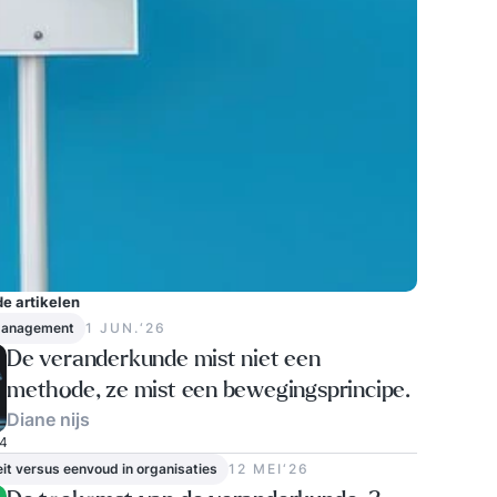
e artikelen
management
1 JUN.‘26
De veranderkunde mist niet een
methode, ze mist een bewegingsprincipe.
Diane nijs
4
it versus eenvoud in organisaties
12 MEI‘26