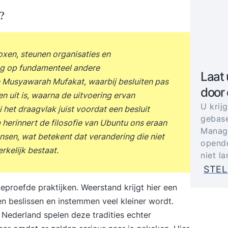
?
oxen, steunen organisaties en
ng op fundamenteel andere
Laat 
en Musyawarah Mufakat, waarbij besluiten pas
door
uit is, waarna de uitvoering ervan
U krij
het draagvlak juist voordat een besluit
gebase
 herinnert de filosofie van Ubuntu ons eraan
Manage
sen, wat betekent dat verandering die niet
opende
kelijk bestaat.
niet l
STEL
beproefde praktijken. Weerstand krijgt hier een
n beslissen en instemmen veel kleiner wordt.
 Nederland spelen deze tradities echter