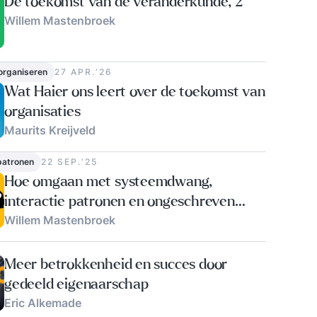
De toekomst van de veranderkunde, 2
Willem Mastenbroek
 organiseren
27 APR.‘26
Wat Haier ons leert over de toekomst van
organisaties
Maurits Kreijveld
 patronen
22 SEP.‘25
Hoe omgaan met systeemdwang,
interactie patronen en ongeschreven
Willem Mastenbroek
regels
Meer betrokkenheid en succes door
gedeeld eigenaarschap
Eric Alkemade