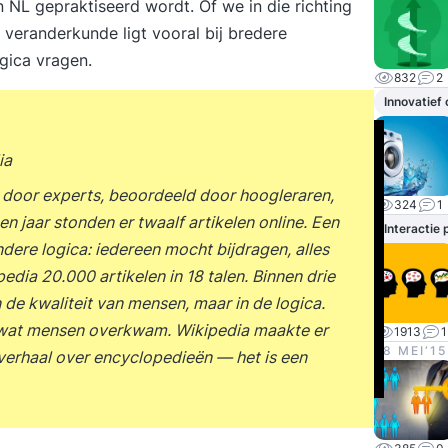
 NL gepraktiseerd wordt. Of we in die richting
veranderkunde ligt vooral bij bredere
ogica vragen.
832
2
Innovatief
ia
n door experts, beoordeeld door hoogleraren,
324
1
 jaar stonden er twaalf artikelen online. Een
Interactie
ndere logica: iedereen mocht bijdragen, alles
edia 20.000 artikelen in 18 talen. Binnen drie
n de kwaliteit van mensen, maar in de logica.
 wat mensen overkwam. Wikipedia maakte er
1913
1
28 MEI‘15
verhaal over encyclopedieën — het is een