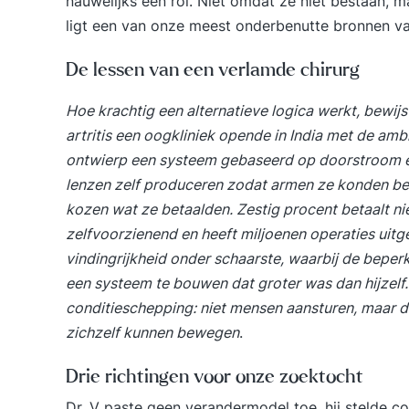
nauwelijks een rol. Niet omdat ze niet bestaan, m
ligt een van onze meest onderbenutte bronnen va
De lessen van een verlamde chirurg
Hoe krachtig een alternatieve logica werkt, bewijs
artritis een oogkliniek opende in India met de ambi
ontwierp een systeem gebaseerd op doorstroom en
lenzen zelf produceren zodat armen ze konden beta
kozen wat ze betaalden. Zestig procent betaalt niet
zelfvoorzienend en heeft miljoenen operaties uitge
vindingrijkheid onder schaarste, waarbij de beperk
een systeem te bouwen dat groter was dan hijzelf.
conditieschepping: niet mensen aansturen, maar
zichzelf kunnen bewegen
.
Drie richtingen voor onze zoektocht
Dr. V paste geen verandermodel toe, hij stelde co