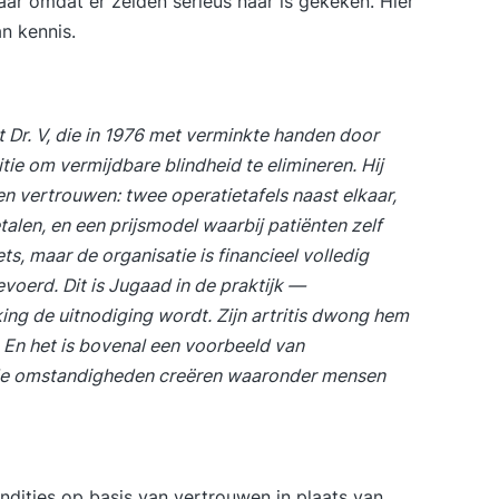
aar omdat er zelden serieus naar is gekeken. Hier
n kennis.
t Dr. V, die in 1976 met verminkte handen door
tie om vermijdbare blindheid te elimineren. Hij
 vertrouwen: twee operatietafels naast elkaar,
len, en een prijsmodel waarbij patiënten zelf
s, maar de organisatie is financieel volledig
voerd. Dit is Jugaad in de praktijk —
ing de uitnodiging wordt. Zijn artritis dwong hem
 En het is bovenal een voorbeeld van
 de omstandigheden creëren waaronder mensen
ndities op basis van vertrouwen in plaats van