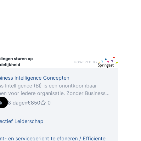
idingen
sturen op
POWERED BY
delijkheid
iness Intelligence Concepten
s Intelligence (BI) is een onontkoombaar
en voor iedere organisatie. Zonder Business
gence bent u niet in staat om de concurrentie
jk
8 dagen
€850
0
gaan. Is dit nu echt zo, of is er sprake v
 de cursus Business Intelligence
ectief Leiderschap
ten leert u een aantal belangrijke zaken
BI, die u kunnen helpen om BI-initiatieven in
nisatie beter te begrijpen en eventueel beter
nt- en servicegericht telefoneren / Efficiënte