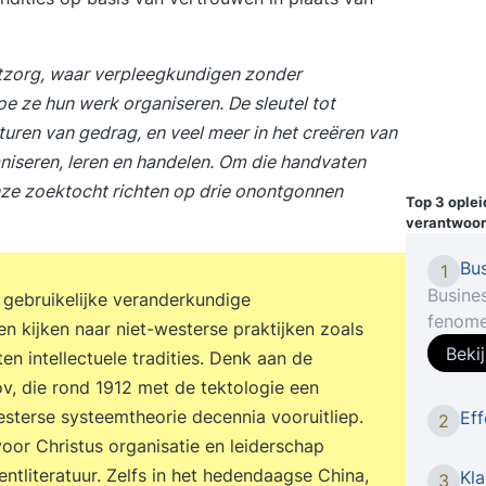
rtzorg, waar verpleegkundigen zonder
e ze hun werk organiseren. De sleutel tot
turen van gedrag, en veel meer in het creëren van
niseren, leren en handelen. Om die handvaten
nze zoektocht richten op drie onontgonnen
Top 3 ople
verantwoor
Bus
1
Busines
gebruikelijke veranderkundige
fenome
en kijken naar niet-westerse praktijken zoals
Intelli
Beki
 intellectuele tradities. Denk aan de
aan te 
, die rond 1912 met de tektologie een
Tijdens
sterse systeemtheorie decennia vooruitliep.
Eff
2
Concep
voor Christus organisatie en leiderschap
rondom 
literatuur. Zelfs in het hedendaagse China,
uw orga
Kla
3