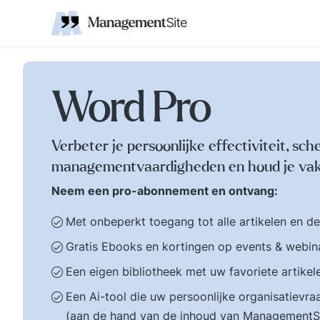
Coaching
Interne 
Financieel management
IT en Business
verantwoordelijkheid
businessmodel.
kleine letters ervoor en er is contact. Zijn webs
jonge leiding geven
Managem
Corporate communicatie
Ethiek, integriteit, moreel kompas
Kritische
Scholing
Non-prof
Disruptie
Kennism
samenwe
en bestuurlijke wijsheid.
Zelforganisatie 'klein
Ook de belangrijke
binnen groot'. De
bestuurlijke valkuilen
transitie naar een
zoals: verhuftering,
zelfsturende
Word Pro
bestuurlijke drukte,
organisatie. Distributi
organisatierot en het
van zeggenschap en
spel om poen en
verantwoordelijkheid
Verbeter je persoonlijke effectiviteit, sch
prestige. Tips en
naar het laagste nive
managementvaardigheden en houd je vak
ideeen voor goed
in een organisatie wa
bestuur.
een vakkundig besluit
Neem een pro-abonnement en ontvang:
genomen kan worden
Met onbeperkt toegang tot alle artikelen en d
Gratis Ebooks en kortingen op events & webin
Een eigen bibliotheek met uw favoriete artikel
Een Ai-tool die uw persoonlijke organisatiev
(aan de hand van de inhoud van ManagementS