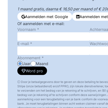
1 maand gratis, daarna € 16,50 per maand of € 200,
Aanmelden met Google
Aanmelden met
Of aanmelden met e-mail:
Voornaam
Achterna
E-mail
Wachtwo
Abonnement
Jaar
Maand
Word pro
Door je betaalgegevens door te geven en deze betaling te beves
Stripe (onze betaaldienst) en/of PPRO, zijn lokale dienstverlener, 
te verzenden om het bedrag van je rekening af te schrijven, en (B)
bedrag van je rekening af te schrijven conform deze aanwijzingen. 
aanmerking voor een terugbetaling van je bank conform de voorw
bank. Je moet terugbetalingen binnen acht weken claimen vanaf d
afgeschreven van je rekening. Je rechten worden toegelicht in een o