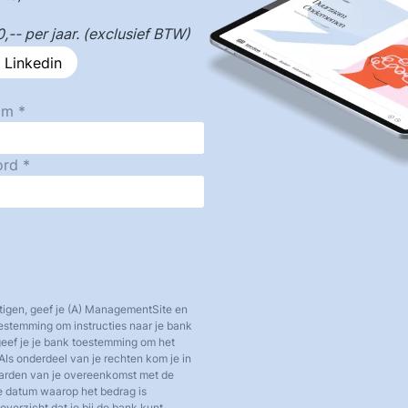
-- per jaar. (exclusief BTW)
 Linkedin
am
ord
tigen, geef je (A) ManagementSite en
toestemming om instructies naar je bank
 geef je je bank toestemming om het
Als onderdeel van je rechten kom je in
aarden van je overeenkomst met de
e datum waarop het bedrag is
verzicht dat je bij de bank kunt