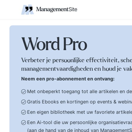
Coaching
Interne 
Financieel management
IT en Business
verantwoordelijkheid
businessmodel.
kleine letters ervoor en er is contact. Zijn webs
jonge leiding geven
Managem
Corporate communicatie
Ethiek, integriteit, moreel kompas
Kritische
Scholing
Non-prof
Disruptie
Kennism
samenwe
en bestuurlijke wijsheid.
Zelforganisatie 'klein
Ook de belangrijke
binnen groot'. De
bestuurlijke valkuilen
transitie naar een
zoals: verhuftering,
zelfsturende
Word Pro
bestuurlijke drukte,
organisatie. Distributi
organisatierot en het
van zeggenschap en
spel om poen en
verantwoordelijkheid
Verbeter je persoonlijke effectiviteit, sch
prestige. Tips en
naar het laagste nive
managementvaardigheden en houd je vak
ideeen voor goed
in een organisatie wa
bestuur.
een vakkundig besluit
Neem een pro-abonnement en ontvang:
genomen kan worden
Met onbeperkt toegang tot alle artikelen en d
Gratis Ebooks en kortingen op events & webin
Een eigen bibliotheek met uw favoriete artikel
Een Ai-tool die uw persoonlijke organisatiev
(aan de hand van de inhoud van ManagementS