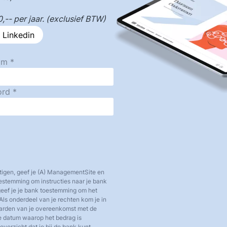
-- per jaar. (exclusief BTW)
 Linkedin
am
ord
tigen, geef je (A) ManagementSite en
toestemming om instructies naar je bank
 geef je je bank toestemming om het
Als onderdeel van je rechten kom je in
aarden van je overeenkomst met de
e datum waarop het bedrag is
verzicht dat je bij de bank kunt