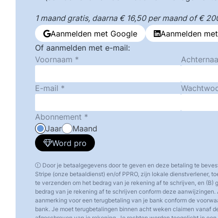
1 maand gratis, daarna € 16,50 per maand of € 200,
Aanmelden met Google
Aanmelden met
Of aanmelden met e-mail:
Voornaam
Achterna
E-mail
Wachtwo
Abonnement
Jaar
Maand
Word pro
Door je betaalgegevens door te geven en deze betaling te beves
Stripe (onze betaaldienst) en/of PPRO, zijn lokale dienstverlener, 
te verzenden om het bedrag van je rekening af te schrijven, en (B)
bedrag van je rekening af te schrijven conform deze aanwijzingen. 
aanmerking voor een terugbetaling van je bank conform de voorw
bank. Je moet terugbetalingen binnen acht weken claimen vanaf d
afgeschreven van je rekening. Je rechten worden toegelicht in een o