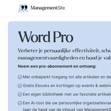
Coaching
Interne 
Financieel management
IT en Business
verantwoordelijkheid
businessmodel.
kleine letters ervoor en er is contact. Zijn webs
jonge leiding geven
Managem
Corporate communicatie
Ethiek, integriteit, moreel kompas
Kritische
Scholing
Non-prof
Disruptie
Kennism
samenwe
en bestuurlijke wijsheid.
Zelforganisatie 'klein
Ook de belangrijke
binnen groot'. De
bestuurlijke valkuilen
transitie naar een
zoals: verhuftering,
zelfsturende
Word Pro
bestuurlijke drukte,
organisatie. Distributi
organisatierot en het
van zeggenschap en
spel om poen en
verantwoordelijkheid
Verbeter je persoonlijke effectiviteit, sch
prestige. Tips en
naar het laagste nive
managementvaardigheden en houd je vak
ideeen voor goed
in een organisatie wa
bestuur.
een vakkundig besluit
Neem een pro-abonnement en ontvang:
genomen kan worden
Met onbeperkt toegang tot alle artikelen en d
Gratis Ebooks en kortingen op events & webin
Een eigen bibliotheek met uw favoriete artikel
Een Ai-tool die uw persoonlijke organisatiev
(aan de hand van de inhoud van ManagementS