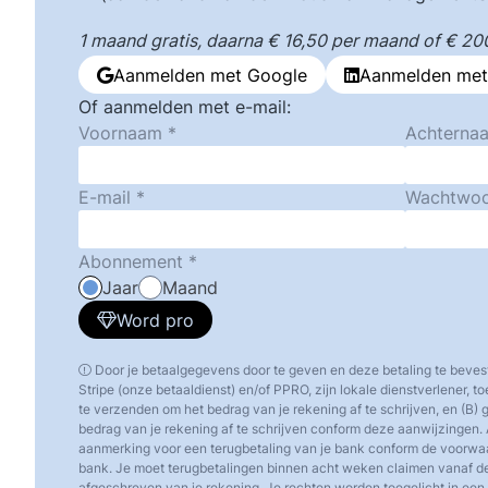
1 maand gratis, daarna € 16,50 per maand of € 200,
Aanmelden met Google
Aanmelden met
Of aanmelden met e-mail:
Voornaam
Achterna
E-mail
Wachtwo
Abonnement
Jaar
Maand
Word pro
Door je betaalgegevens door te geven en deze betaling te beves
Stripe (onze betaaldienst) en/of PPRO, zijn lokale dienstverlener, 
te verzenden om het bedrag van je rekening af te schrijven, en (B)
bedrag van je rekening af te schrijven conform deze aanwijzingen. 
aanmerking voor een terugbetaling van je bank conform de voorw
bank. Je moet terugbetalingen binnen acht weken claimen vanaf d
afgeschreven van je rekening. Je rechten worden toegelicht in een o