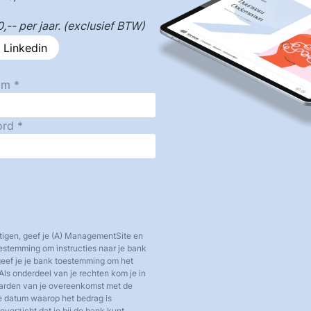
-- per jaar. (exclusief BTW)
 Linkedin
am
ord
tigen, geef je (A) ManagementSite en
toestemming om instructies naar je bank
 geef je je bank toestemming om het
Als onderdeel van je rechten kom je in
aarden van je overeenkomst met de
e datum waarop het bedrag is
verzicht dat je bij de bank kunt