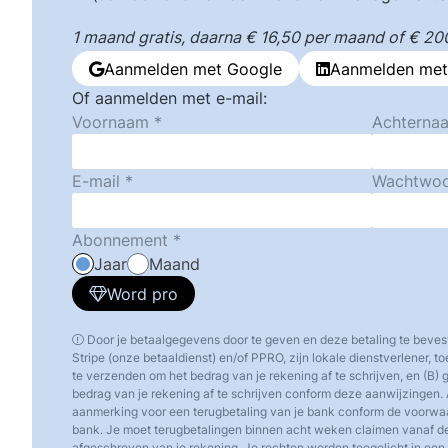
1 maand gratis, daarna € 16,50 per maand of € 200,
Aanmelden met Google
Aanmelden met
Of aanmelden met e-mail:
Voornaam
Achterna
E-mail
Wachtwo
Abonnement
Jaar
Maand
Word pro
Door je betaalgegevens door te geven en deze betaling te beves
Stripe (onze betaaldienst) en/of PPRO, zijn lokale dienstverlener, 
te verzenden om het bedrag van je rekening af te schrijven, en (B)
bedrag van je rekening af te schrijven conform deze aanwijzingen. 
aanmerking voor een terugbetaling van je bank conform de voorw
bank. Je moet terugbetalingen binnen acht weken claimen vanaf d
afgeschreven van je rekening. Je rechten worden toegelicht in een o