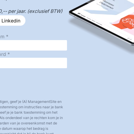
-- per jaar. (exclusief BTW)
 Linkedin
am
ord
tigen, geef je (A) ManagementSite en
toestemming om instructies naar je bank
 geef je je bank toestemming om het
Als onderdeel van je rechten kom je in
aarden van je overeenkomst met de
e datum waarop het bedrag is
verzicht dat je bij de bank kunt