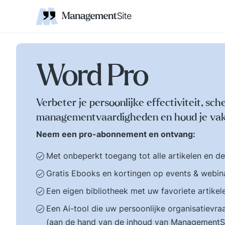
Coaching
Interne 
Financieel management
IT en Business
verantwoordelijkheid
businessmodel.
kleine letters ervoor en er is contact. Zijn webs
jonge leiding geven
Managem
Corporate communicatie
Ethiek, integriteit, moreel kompas
Kritische
Scholing
Non-prof
Disruptie
Kennism
samenwe
en bestuurlijke wijsheid.
Zelforganisatie 'klein
Ook de belangrijke
binnen groot'. De
bestuurlijke valkuilen
transitie naar een
zoals: verhuftering,
zelfsturende
Word Pro
bestuurlijke drukte,
organisatie. Distributi
organisatierot en het
van zeggenschap en
spel om poen en
verantwoordelijkheid
Verbeter je persoonlijke effectiviteit, sch
prestige. Tips en
naar het laagste nive
managementvaardigheden en houd je vak
ideeen voor goed
in een organisatie wa
bestuur.
een vakkundig besluit
Neem een pro-abonnement en ontvang:
genomen kan worden
Met onbeperkt toegang tot alle artikelen en d
Gratis Ebooks en kortingen op events & webin
Een eigen bibliotheek met uw favoriete artikel
Een Ai-tool die uw persoonlijke organisatiev
(aan de hand van de inhoud van ManagementS