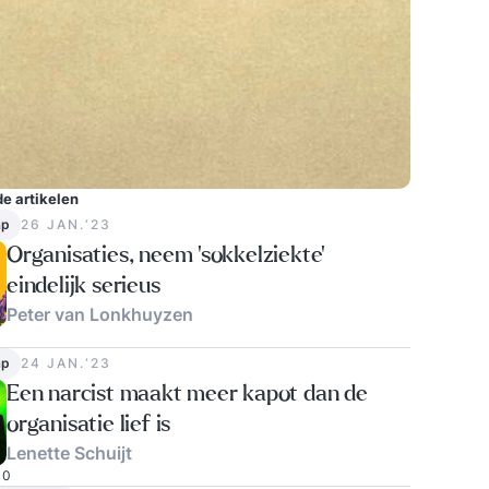
e artikelen
ap
26 JAN.‘23
Organisaties, neem ‘sokkelziekte’
eindelijk serieus
Peter van Lonkhuyzen
0
ap
24 JAN.‘23
Een narcist maakt meer kapot dan de
organisatie lief is
Lenette Schuijt
0