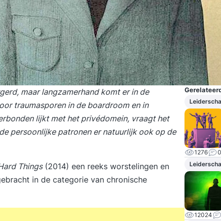
Gerelateerd
burgerd, maar langzamerhand komt er in de
Leidersch
voor traumasporen in de boardroom en in
erbonden lijkt met het privédomein, vraagt het
e persoonlijke patronen er natuurlijk ook op de
1276
Leidersch
Hard Things
(2014) een reeks worstelingen en
bracht in de categorie van chronische
12024