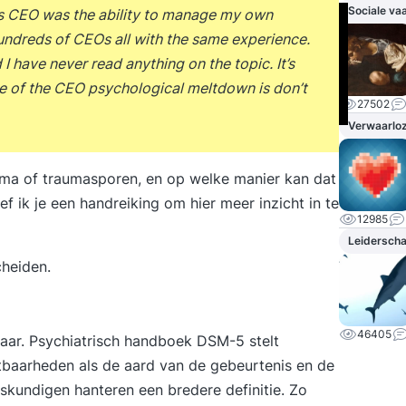
Sociale va
n as CEO was the ability to manage my own
hundreds of CEOs all with the same experience.
I have never read anything on the topic. It’s
ule of the CEO psychological meltdown is don’t
27502
Verwaarloz
auma of traumasporen, en op welke manier kan dat
f ik je een handreiking om hier meer inzicht in te
12985
Leidersch
cheiden.
46405
lkaar. Psychiatrisch handboek DSM-5 stelt
stbaarheden als de aard van de gebeurtenis en de
skundigen hanteren een bredere definitie. Zo