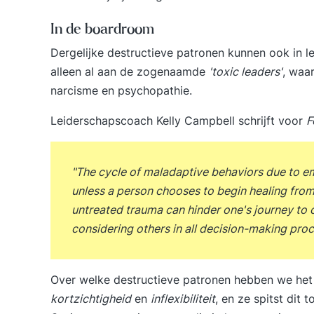
In de boardroom
Dergelijke destructieve patronen kunnen ook in l
alleen al aan de zogenaamde
'toxic leaders'
, waa
narcisme en psychopathie.
Leiderschapscoach Kelly Campbell schrijft voor
F
"The cycle of maladaptive behaviors due to em
unless a person chooses to begin healing from i
untreated trauma can hinder one's journey to cu
considering others in all decision-making proc
Over welke destructieve patronen hebben we he
kortzichtigheid
en
inflexibiliteit
, en ze spitst dit 