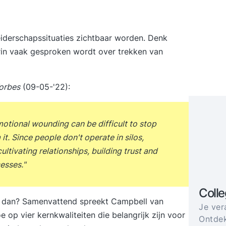
eiderschapssituaties zichtbaar worden. Denk
rin vaak gesproken wordt over trekken van
orbes
(09-05-'22):
otional wounding can be difficult to stop
t. Since people don't operate in silos,
ltivating relationships, building trust and
esses."
Coll
t dan? Samenvattend spreekt Campbell van
Je ver
toe op vier kernkwaliteiten die belangrijk zijn voor
Ontdek