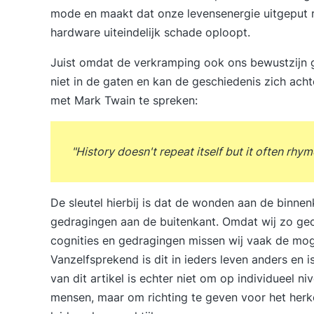
mode en maakt dat onze levensenergie uitgeput r
hardware uiteindelijk schade oploopt.
Juist omdat de verkramping ook ons bewustzijn 
niet in de gaten en kan de geschiedenis zich ach
met Mark Twain te spreken:
"History doesn't repeat itself but it often rhym
De sleutel hierbij is dat de wonden aan de binn
gedragingen aan de buitenkant. Omdat wij zo gec
cognities en gedragingen missen wij vaak de mog
Vanzelfsprekend is dit in ieders leven anders en i
van dit artikel is echter niet om op individueel n
mensen, maar om richting te geven voor het her