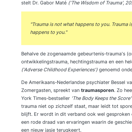
stelt Dr. Gabor Maté
('The Wisdom of Trauma', 20
"Trauma is not what happens to you. Trauma is
happens to you."
Behalve de zogenaamde gebeurtenis-trauma's (o
ontwikkelingstrauma, hechtingstrauma en een he
('Adverse Childhood Experiences')
genoemd onder 
De Amerikaans-Nederlandse psychiater Bessel van
Zomergasten, spreekt van
traumasporen
. Zo he
York Times-bestseller
'The Body Keeps the Score'
trauma niet op zichzelf staat, maar leidt tot spo
blijft. Er wordt in dit verband ook wel gesproken
een rode draad van ervaringen waarin de geschied
een nieuw jasje terugkeert.