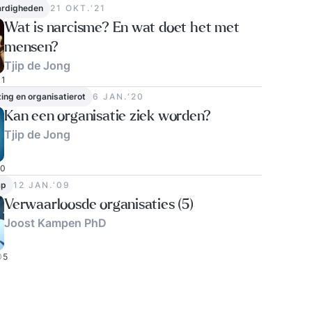
ardigheden
21 OKT.‘21
Wat is narcisme? En wat doet het met
mensen?
Tjip de Jong
1
ing en organisatierot
6 JAN.‘20
Kan een organisatie ziek worden?
Tjip de Jong
0
ap
12 JAN.‘09
Verwaarloosde organisaties (5)
Joost Kampen PhD
5