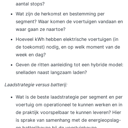
aantal stops?
certificaat. Deze training is tevens onderdeel van
Wat zijn de herkomst en bestemming per
de opleiding Post-HBO Bedrijfskunde. Na het
segment? Waar komen de voertuigen vandaan en
succesvol afronden van deze training kun je je
waar gaan ze naartoe?
verder ontwikkelen en krijg je vrijstelling voor 1
module binnen deze opleiding.
Hoeveel kWh hebben elektrische voertuigen (in
de toekomst) nodig, en op welk moment van de
week en dag?
Geven de ritten aanleiding tot een hybride model:
snelladen naast langzaam laden?
Laadstrategie versus batterij:
Wat is de beste laadstrategie per segment en per
voertuig om operationeel te kunnen werken en in
de praktijk voorspelbaar te kunnen leveren? Hier
is sprake van samenhang met de energieopslag-
en batterijkeuze bij de voertuigkeuze.