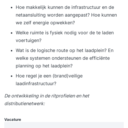
Hoe makkelijk kunnen de infrastructuur en de
Definitie en belang van duurzaam ondernemen -
netaansluiting worden aangepast? Hoe kunnen
Achtergrond en uitgangspunten - People, Planet,
we zelf energie opwekken?
Profit (en Pleasure) - Circulaire economie /
Cradle to Cradle (C2C) - De verschijningsvormen
Welke ruimte is fysiek nodig voor de te laden
van MVO binnen organisaties - Nieuwe
voertuigen?
businessmodellen - Mogelijkheden en uitdagingen
Wat is de logische route op het laadplein? En
van duurzaamheid - Stappenplan voor nulmeting,
welke systemen ondersteunen de efficiënte
prioritering, formulering beleidsdoelen en
planning op het laadplein?
implementatie - Relevante richtlijnen en
Hoe regel je een
(brand)veilige
certificeringen - Toepassing instrumenten,
laadinfrastructuur?
concepten en methoden - Communicatie en
samenwerking met stakeholders - Adviesrapport
De ontwikkeling in de r
itprofielen en het
duurzaam ondernemen - Praktijksituaties en -
distributienetwerk:
voorbeelden Voorafgaand aan de training krijg je
toegang tot de interactieve ICM-leeromgeving en
Vacature
vindt er een online intake plaats. Hierin breng je