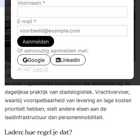
Voornaam
E-mail
Aanmelden
Of eenvoudig aanmelden met:
Google
Linkedin
Elektrische voertuigen vereisen laadstations voor het
Al lid?
Log in
opladen van batterijen, die zich op locaties bevinden
en over capaciteiten beschikken die aansluiten bij de
dagelijkse praktijk van stadslogistiek. Vrachtvervoer,
waarbij voorspelbaarheid van levering en lage kosten
prioriteit hebben, stelt andere eisen aan de
laadinfrastructuur dan personenmobiliteit.
Laden: hoe regel je dat?