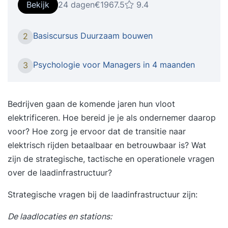
brengt in kaart hoe de drie P’s van people, planet
Bekijk
24 dagen
€1967.5
9.4
en profit zich op dit moment verhouden binnen
jouw organisatie. Wil je erachter komen hoe je
Basiscursus Duurzaam bouwen
2
met je bedrijfsactiviteiten (nog) meer kunt
betekenen voor mens, maatschappij en milieu? En
Psychologie voor Managers in 4 maanden
3
hoe duurzaam ondernemen in je bedrijf past? In
deze training krijg je inzicht in de mogelijkheden
van duurzaam ondernemen. Je brengt in kaart
Bedrijven gaan de komende jaren hun vloot
hoe de drie P’s van people, planet en profit zich
elektrificeren. Hoe bereid je je als ondernemer daarop
op dit moment verhouden binnen je organisatie.
voor? Hoe zorg je ervoor dat de transitie naar
Je brengt alle kennis en inzichten direct in de
elektrisch rijden
betaalbaar en betrouwbaar
is? Wat
praktijk door het schrijven van een adviesrapport
zijn de strategische, tactische en operationele vragen
waarin je aangeeft hoe duurzaam ondernemen
over de laadinfrastructuur?
binnen je organisatie succesvol kan worden
Strategische vragen bij de laadinfrastructuur zijn:
toegepast. Deze training is bedoeld voor
managers, zzp’ers, projectleiders en andere
De laadlocaties en stations:
professionals die willen weten welke kansen