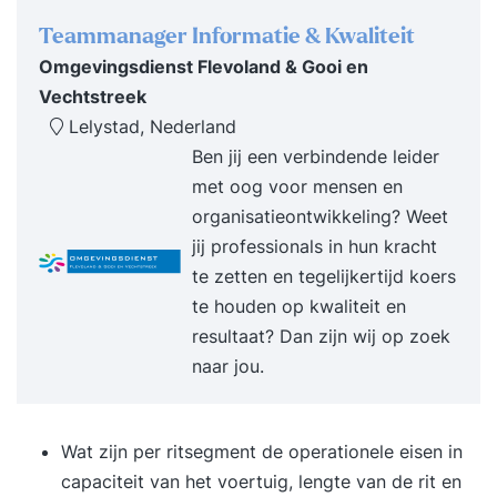
je persoonlijke leerdoelen in kaart, voor jezelf én
Teammanager Informatie & Kwaliteit
voor de docent. Deze leerdoelen staan centraal
Omgevingsdienst Flevoland & Gooi en
tijdens de bijeenkomsten. Onder inspirerende
Vechtstreek
leiding van een ervaren professional leg je tijdens
Lelystad, Nederland
de training de relatie tussen de theorie en je
Ben jij een verbindende leider
eigen werksituatie. De maximale groepsgrootte
met oog voor mensen en
draagt bij aan een veilige sfeer en biedt veel
organisatieontwikkeling? Weet
ruimte om ervaringen uit te wisselen en
jij professionals in hun kracht
waardevolle discussies te voeren over de
te zetten en tegelijkertijd koers
verschillende thema’s. Tussen de bijeenkomsten
te houden op kwaliteit en
door verdiep je je verder in de materie door het
resultaat? Dan zijn wij op zoek
lezen van interessante artikelen, het maken van
naar jou.
opdrachten en het bekijken van kennisvideo’s op
de ICM-leeromgeving. Je sluit de training af door
het schrijven van een adviesrapport voor
Wat zijn per ritsegment de operationele eisen in
duurzaam ondernemen in je organisatie. Na
capaciteit van het voertuig, lengte van de rit en
afronding van de training ontvang je het ICM-