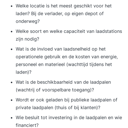
duurzaam ondernemen biedt, en hoe zij hier op
Welke locatie is het meest geschikt voor het
praktische wijze invulling aan kunnen geven
laden? Bij de verlader, op eigen depot of
binnen hun organisatie. - Je weet wat
onderweg
?
duurzaamheid en duurzaam ondernemen inhoudt
Welke soort en welke capaciteit van laadstations
- Je kent de mogelijkheden en uitdagingen van
zijn nodig?
duurzaam ondernemen - Je hebt een visie op
Wat is de invloed van laadsnelheid op het
duurzaam ondernemen voor je eigen organisatie
operationele gebruik en de kosten van energie,
- Je weet welke richtlijnen, certificeringen en
personeel en materieel (wachttijd tijdens het
instrumenten er zijn voor duurzaam ondernemen
laden)?
en welke voor jou relevant zijn - Je kunt een
nulmeting maken, MVO-beleid opzetten en
Wat is de beschikbaarheid van de laadpalen
implementeren -Je kunt de juiste mensen en
(wachtrij of voorspelbare toegang)?
middelen betrekken om duurzaam ondernemen
Wordt er ook geladen bij publieke laadpalen of
succesvol vorm te geven, passende bij de missie,
private laadpalen (thuis of bij klanten)?
visie, strategie en doelen van de organisatie - Je
Wie besluit tot investering in de laadpalen en wie
hebt een adviesrapport geschreven voor
financiert?
duurzaam ondernemen in je organisatie -