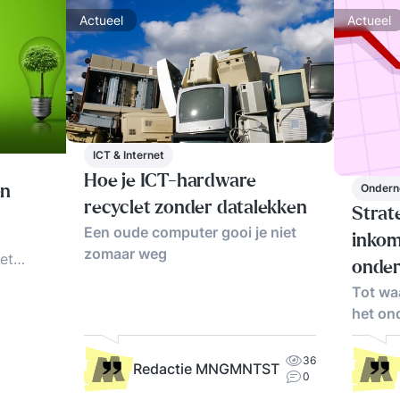
Actueel
Actueel
ICT & Internet
Hoe je ICT-hardware
Ondern
en
recyclet zonder datalekken
Strat
Een oude computer gooi je niet
inkom
zomaar weg
et
onde
ord
Tot waa
am
het on
varingen
36
n
Redactie MNGMNTST
0
ord