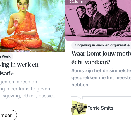
Columns
Zingeving in werk en organisatie
Waar komt jouw motiv
n Werk
écht vandaan?
ving in werk en
Soms zijn het de simpelste
isatie
gesprekken die het meeste
ngen en ideeën om
hebben
ng meer kans te geven.
isgeving, ethiek, passie.
 werk. Duurzaamheid. Hoe
Ferrie Smits
ken? Voorbeelden, tips &
 meer