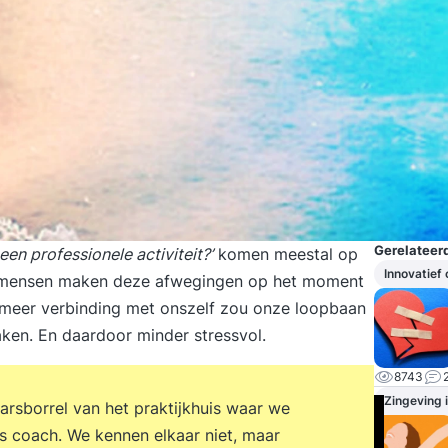
Gerelateerd
 een professionele activiteit?’
komen meestal op
Innovatief
veel mensen maken deze afwegingen op het moment
 meer verbinding met onszelf zou onze loopbaan
ken. En daardoor minder stressvol.
8743
Zingeving 
arsborrel van het praktijkhuis waar we
ls coach. We kennen elkaar niet, maar