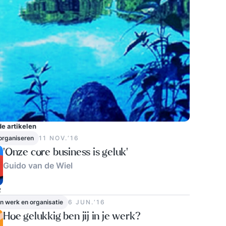
e artikelen
 organiseren
11 NOV.‘16
‘Onze core business is geluk’
Guido van de Wiel
2
in werk en organisatie
6 JUN.‘16
Hoe gelukkig ben jij in je werk?