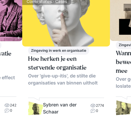
Cover stories · Cases
Zingevi
Zingeving in werk en organisatie
Wanne
atie
Hoe herken je een
bewee
stervende organisatie
mee
Over 'give-up-itis', de stilte die
 effect
Over g
organisaties van binnen uitholt
loslat
Sybren van der
242
2774
0
0
Schaar