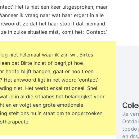
ontact’. Het is niet één keer uitgesproken, maar
Wanneer ik vraag naar wat haar ergert in alle
, antwoordt ze dat het haar stoort dat niemand
e in zulke situaties mist, komt het: ‘Contact.’
og niet helemaal waar ik zijn wil. Birtes
leen dat Birte inziet of begrijpt hoe
aar hoofd blijft hangen, gaat er nooit een
 Het antwoord ligt in het woord ‘contact’.
ding niet. Het werkt enkel rationeel. Snel
at je in al die situaties het belangrijkst voor
Coll
cht en er volgt een grote emotionele
ing stelt ons nu in staat om te onderzoeken
Je ver
Ontdek
hotherapeute.
topdoc
en drs