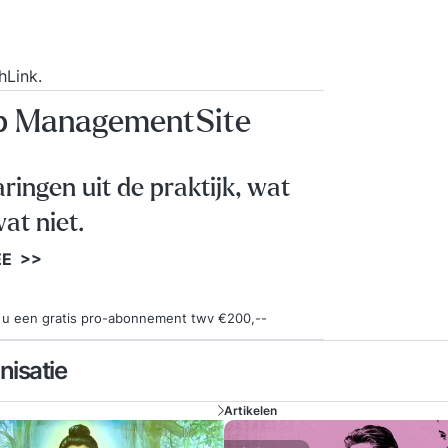
hLink
.
op ManagementSite
aringen uit de praktijk, wat
at niet.
EE >>
ngt u een gratis pro-abonnement twv €200,--
nisatie
Artikelen