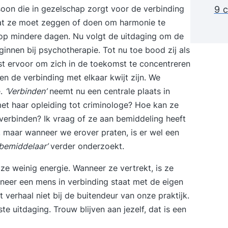
ersoon die in gezelschap zorgt voor de verbinding
9 c
at ze moet zeggen of doen om harmonie te
fs op mindere dagen. Nu volgt de uitdaging om de
innen bij psychotherapie. Tot nu toe bood zij als
iest ervoor om zich in de toekomst te concentreren
en de verbinding met elkaar kwijt zijn. We
e.
‘Verbinden’
neemt nu een centrale plaats in
et haar opleiding tot criminologe? Hoe kan ze
verbinden? Ik vraag of ze aan bemiddeling heeft
, maar wanneer we erover praten, is er wel een
‘bemiddelaar’
verder onderzoekt.
ze weinig energie. Wanneer ze vertrekt, is ze
nneer een mens in verbinding staat met de eigen
t verhaal niet bij de buitendeur van onze praktijk.
te uitdaging. Trouw blijven aan jezelf, dat is een