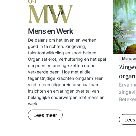
04
MW
Mens en Werk
De balans om het leven en werken
goed in te richten. Zingeving,
talentontwikkeling en sport helpen.
Mens e
Organisatierot, verhuftering en het spel
om poen en prestige zetten op het
Zinge
verkeerde been. Hoe met al die
organ
tegenstrijdige krachten omgaan? Hier
Ervari
vindt u een uitgebreid arsenaal aan
inzichten en ervaringen over tal van
zingevi
belangrijke onderwerpen mbt mens en
Beteken
werk.
Zinvol
aanpak
Lees meer
Lees
trends.