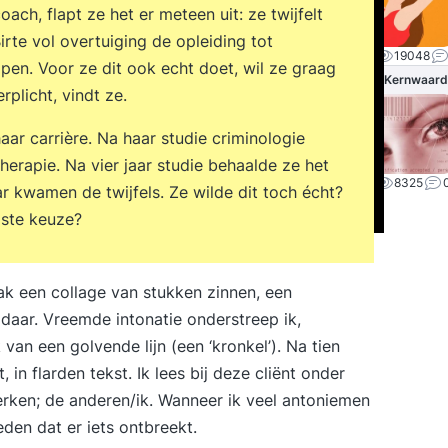
ch, flapt ze het er meteen uit: ze twijfelt
rte vol overtuiging de opleiding tot
19048
pen. Voor ze dit ook echt doet, wil ze graag
Kernwaard
rplicht, vindt ze.
haar carrière. Na haar studie criminologie
erapie. Na vier jaar studie behaalde ze het
8325
ar kwamen de twijfels. Ze wilde dit toch écht?
iste keuze?
aak een collage van stukken zinnen, een
aar. Vreemde intonatie onderstreep ik,
 van een golvende lijn (een ‘kronkel’). Na tien
in flarden tekst. Ik lees bij deze cliënt onder
rken; de anderen/ik. Wanneer ik veel antoniemen
eden dat er iets ontbreekt.