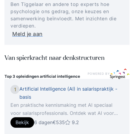
Ben Tiggelaar en andere top experts hoe
psychologie ons gedrag, onze keuzes en
samenwerking beïnvloedt. Met inzichten die
verdiepen.
Meld je aan
Van spierkracht naar denkstructuren
POWERED BY
Top 3 opleidingen
artificial intelligence
Artificial Intelligence (AI) in salarispraktijk -
1
basis
Een praktische kennismaking met AI speciaal
voor salarisprofessionals. Ontdek wat AI voor
jouw werk kan betekenen. Een praktische
Bekijk
6 dagen
€535
9.2
kennismaking voor salarisprofessionals In deze