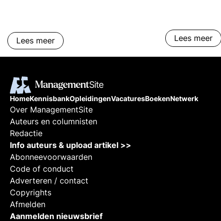
Generative Pre
Transformer 4
taalverwerkin
Lees meer
door OpenAI. Deze kennisbank-
Lees meer
pagina biedt 
verkenning van
kernfuncties e
geeft een over
effecten op ve
Home
Kennisbank
Opleidingen
Vacatures
Boeken
Netwerk
Over ManagementSite
managementas
Auteurs en columnisten
automatisering
Redactie
besluitvorming
Info auteurs & upload artikel >>
een revolutie 
Abonneevoorwaarden
bedrijven oper
Code of conduct
met klanten o
Adverteren / contact
het potentieel
Copyrights
begrijpen, ku
Afmelden
professionals 
Aanmelden nieuwsbrief
voorbereiden 