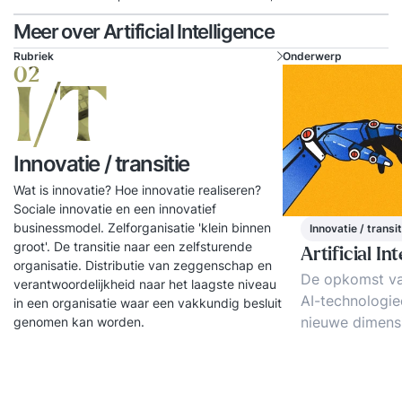
Meer over Artificial Intelligence
Rubriek
Onderwerp
02
I/T
Innovatie / transitie
Wat is innovatie? Hoe innovatie realiseren?
Sociale innovatie en een innovatief
businessmodel. Zelforganisatie 'klein binnen
Innovatie / transit
groot'. De transitie naar een zelfsturende
Artificial In
organisatie. Distributie van zeggenschap en
De opkomst v
verantwoordelijkheid naar het laagste niveau
AI-technologie
in een organisatie waar een vakkundig besluit
nieuwe dimens
genomen kan worden.
de moderne bed
4, een vooraa
van deze innov