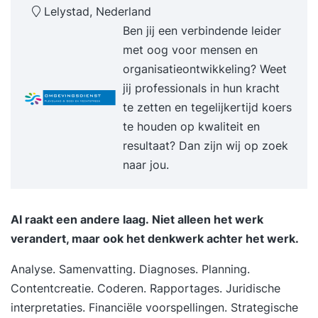
Lelystad, Nederland
assistent – wat kun je ermee en hoe pas je ze
Ben jij een verbindende leider
eenvoudig toe in je werk? Introductie AI-agents –
met oog voor mensen en
wat zijn het en welke rol gaan ze spelen in de
organisatieontwikkeling? Weet
toekomst van jouw vakgebied? Meer informatie
jij professionals in hun kracht
Je leert hoe je effectieve prompts formuleert -
te zetten en tegelijkertijd koers
duidelijke opdrachten die zorgen dat AI-tools
te houden op kwaliteit en
doen wat... meer op onze website
resultaat? Dan zijn wij op zoek
naar jou.
AI raakt een andere laag. Niet alleen het werk
verandert, maar ook het denkwerk achter het werk.
Analyse. Samenvatting. Diagnoses. Planning.
Contentcreatie. Coderen. Rapportages. Juridische
interpretaties. Financiële voorspellingen. Strategische