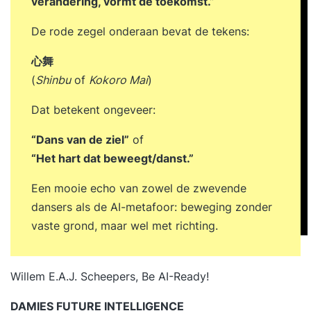
verandering, vormt de toekomst.”
De rode zegel onderaan bevat de tekens:
心舞
(
Shinbu
of
Kokoro Mai
)
Dat betekent ongeveer:
“Dans van de ziel”
of
“Het hart dat beweegt/danst.”
Een mooie echo van zowel de zwevende
dansers als de AI-metafoor: beweging zonder
vaste grond, maar wel met richting.
Willem E.A.J. Scheepers, Be AI-Ready!
DAMIES FUTURE INTELLIGENCE