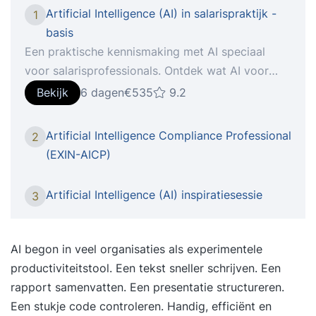
Artificial Intelligence (AI) in salarispraktijk -
1
basis
Een praktische kennismaking met AI speciaal
voor salarisprofessionals. Ontdek wat AI voor
jouw werk kan betekenen. Een praktische
Bekijk
6 dagen
€535
9.2
kennismaking voor salarisprofessionals In deze
training maak je op een toegankelijke en
Artificial Intelligence Compliance Professional
2
praktijkgerichte manier kennis met de wereld van
(EXIN-AICP)
kunstmatige intelligentie (AI). Wat is AI precies?
Hoe heeft het zich ontwikkeld? En vooral: wat
Artificial Intelligence (AI) inspiratiesessie
3
kun jíj ermee in de salarispraktijk? Wat leer je?
Kennismaken met AI – wat verstaan we onder AI,
hoe is de ontwikkeling geweest en wat zijn de
AI begon in veel organisaties als experimentele
belangrijkste principes? Actuele AI-tools – welke
productiviteitstool. Een tekst sneller schrijven. Een
tools zijn er, wat kunnen ze en waar moet je op
rapport samenvatten. Een presentatie structureren.
letten (zoals bias, databeveiliging en ethiek)?
Een stukje code controleren. Handig, efficiënt en