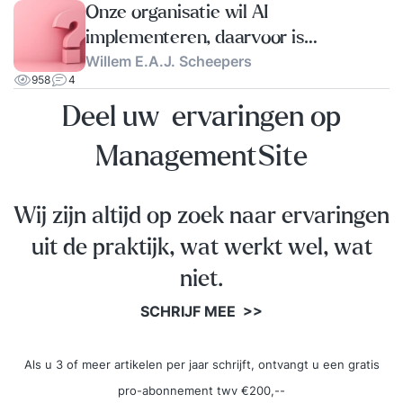
Onze organisatie wil AI
implementeren, daarvoor is
Willem E.A.J. Scheepers
Databeheer cruciaal. Wat te doen?
958
4
Deel uw ervaringen op
ManagementSite
Wij zijn altijd op zoek naar ervaringen
uit de praktijk, wat werkt wel, wat
niet.
SCHRIJF MEE >>
Als u 3 of meer artikelen per jaar schrijft, ontvangt u een gratis
pro-abonnement twv €200,--