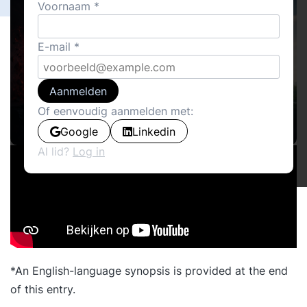
Voornaam
E-mail
Aanmelden
Of eenvoudig aanmelden met:
Google
Linkedin
Al lid?
Log in
*An English-language synopsis is provided at the end
of this entry.