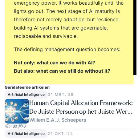
emergency power. It works beautifully until the
lights go out. The next stage of AI maturity is
therefore not merely adoption, but resilience:
building AI systems that are governable,
replaceable and survivable.
The defining management question becomes:
Not only: what can we do with AI?
But also: what can we still do without it?
Gerelateerde artikelen
Artificial Intelligence
31 MRT.‘26
Human Capital Allocation Framework:
De Juiste Persoon op het Juiste Werk
Willem E.A.J. Scheepers
is Geen Toeval meer.
180
0
Artificial Intelligence
27 OKT.‘24