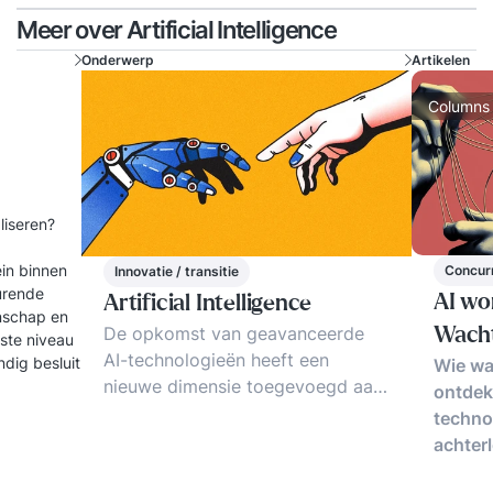
Meer over Artificial Intelligence
Onderwerp
Artikelen
Columns
aliseren?
ein binnen
Concur
Innovatie / transitie
turende
AI wo
Artificial Intelligence
enschap en
De opkomst van geavanceerde
Wacht
gste niveau
AI-technologieën heeft een
dig besluit
Wie wa
nieuwe dimensie toegevoegd aan
ontdekt
de moderne bedrijfsvoering. GPT-
techno
4, een vooraanstaand voorbeeld
achter
van deze innovatie, staat voor
Generative Pre-trained