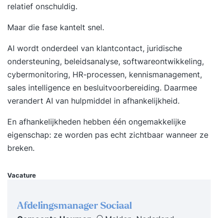
Prompten – hoe formuleer je effectieve
relatief onschuldig.
opdrachten voor AI-tools voor betrouwbare en
Maar die fase kantelt snel.
bruikbare output? AI in de salarispraktijk –
praktische toepassingen voor
AI wordt onderdeel van klantcontact, juridische
salarisprofessionals, zoals data-analyse,
ondersteuning, beleidsanalyse, softwareontwikkeling,
foutcontrole, rapportages en automatisering van
cybermonitoring, HR-processen, kennismanagement,
repetitieve taken. 2Xplain AI-assistent en CAO-
sales intelligence en besluitvoorbereiding. Daarmee
assistent – wat kun je ermee en hoe pas je ze
verandert AI van hulpmiddel in afhankelijkheid.
eenvoudig toe in je werk? Introductie AI-agents –
wat zijn het en welke rol gaan ze spelen in de
En afhankelijkheden hebben één ongemakkelijke
toekomst van jouw vakgebied? Meer informatie
eigenschap: ze worden pas echt zichtbaar wanneer ze
Je leert hoe je effectieve prompts formuleert -
breken.
duidelijke opdrachten die zorgen dat AI-tools
doen wat... meer op onze website
Vacature
Afdelingsmanager Sociaal