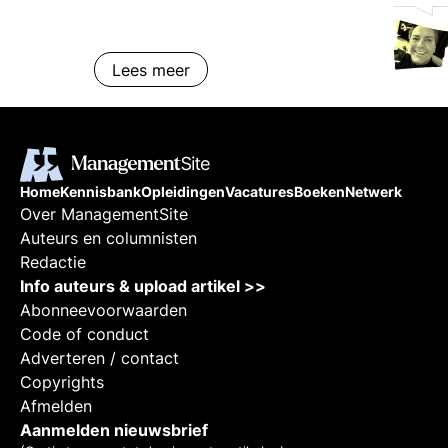
Transformer 4, een geavanceerd
taalverwerkingsmodel ontwikkeld
Lees meer
door OpenAI. Deze kennisbank-
pagina biedt een beknopte
verkenning van GPT-4, belicht de
kernfuncties en werking ervan, en
geeft een overzicht van de
effecten op verschillende
Home
Kennisbank
Opleidingen
Vacatures
Boeken
Netwerk
Over ManagementSite
managementaspecten. Van
Auteurs en columnisten
automatisering tot verbeterde
Redactie
besluitvorming, GPT-4 belooft
Info auteurs & upload artikel >>
een revolutie in de manier waarop
Abonneevoorwaarden
bedrijven opereren en interactie
Code of conduct
met klanten onderhouden. Door
Adverteren / contact
het potentieel van GPT-4 te
Copyrights
begrijpen, kunnen managers en
Afmelden
professionals zich beter
Aanmelden nieuwsbrief
voorbereiden op de toekomst van