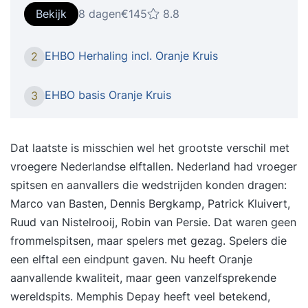
geldig EHBO diploma van het Oranje Kruis.
Bekijk
8 dagen
€145
8.8
Inhoud De herhalingstraining Eerste Hulpverlening
(EHBO) wordt verzorgd volgens de richtlijnen en
EHBO Herhaling incl. Oranje Kruis
2
eindtermen van het Oranje Kruis. Certificering Het
diploma Eerste Hulpverlener is 2 jaar geldig en
EHBO basis Oranje Kruis
3
wordt alleen verlengd als de cursist heeft
aangetoond competent te zijn en de geleerde
vaardigheden beheerst. Dat kan door jaarlijks 1
Dat laatste is misschien wel het grootste verschil met
volledige lesdag herhalingsonderwijs te volgen.
vroegere Nederlandse elftallen. Nederland had vroeger
Daarna ontvangt de cursist de verlenging van het
spitsen en aanvallers die wedstrijden konden dragen:
Oranje Kruis diploma Eerste Hulp. Aanvang Wij
Marco van Basten, Dennis Bergkamp, Patrick Kluivert,
verwachten u 15 minuten voor aanvang van de
Ruud van Nistelrooij, Robin van Persie. Dat waren geen
training op de genoemde locatie.De kandidaat
frommelspitsen, maar spelers met gezag. Spelers die
dient zich gedurende de gehele cursus te kunnen
een elftal een eindpunt gaven. Nu heeft Oranje
legitimeren. Kledingadvies Gemakkelijke kleding
aanvallende kwaliteit, maar geen vanzelfsprekende
en dichte schoenen in verband met
wereldspits. Memphis Depay heeft veel betekend,
praktijkopdrachten. Lunch en Consumpties Lunch