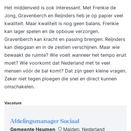
of de e-learning doorberekend. Uiteraard is het
Het middenveld is ook interessant. Met Frenkie de
altijd mogelijk om een collega in uw plaats te
Jong, Gravenberch en Reijnders heb je op papier veel
sturen. In dat geval worden er geen kosten in
kwaliteit. Maar kwaliteit is nog geen balans. Frenkie
rekening gebracht.Overleg een wijziging of
kan lager spelen en de opbouw verzorgen.
annulering altijd met de
Gravenberch kan kracht en passing brengen. Reijnders
contactpersoon/leidinggevende van uw
kan diepgaan en in de zestien verschijnen. Maar wie
organisatie en volg de bedrijfsspecifieke
bewaakt de ruimte? Wie voelt wanneer het tempo eruit
afspraken hierover.
moet? Wie voorkomt dat Nederland met te veel
mensen vóór de bal komt? Dat zijn geen kleine vragen.
Zeker niet tegen ploegen die snel en direct kunnen
omschakelen.
Vacature
Afdelingsmanager Sociaal
Gemeente Heumen
Malden, Nederland