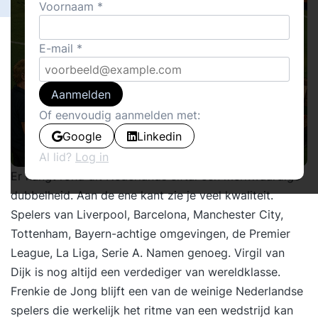
Voornaam
E-mail
Aanmelden
Of eenvoudig aanmelden met:
Google
Linkedin
Al lid?
Log in
Er hangt rond dit Nederlands elftal een merkwaardige
dubbelheid. Aan de ene kant zie je veel kwaliteit.
Spelers van Liverpool, Barcelona, Manchester City,
Tottenham, Bayern-achtige omgevingen, de Premier
League, La Liga, Serie A. Namen genoeg. Virgil van
Dijk is nog altijd een verdediger van wereldklasse.
Frenkie de Jong blijft een van de weinige Nederlandse
spelers die werkelijk het ritme van een wedstrijd kan