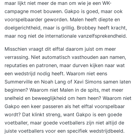
maar lijkt niet meer de man om wie je een WK-
en consumpties zijn bij de cursusprijs inbegrepen
campagne moet bouwen. Gakpo is goed, maar ook
wanneer de training plaatsvindt op het BHV
voorspelbaarder geworden. Malen heeft diepte en
Oefencentrum van Preventief BV en een volledige
doelgerichtheid, maar is grillig. Brobbey heeft kracht,
lesdag gevolgd wordt.Heeft u een specifiek dieet
maar nog niet de internationale vanzelfsprekendheid.
of een allergie neem dan vooraf contact met ons
Misschien vraagt dit elftal daarom juist om meer
op.Betreft het een in-company training dan
verrassing. Niet automatisch vasthouden aan namen,
gelden de bedrijfsspecifieke gemaakte afspraken.
reputaties en patronen, maar durven kijken naar wat
Wijziging/Annulering Bij wijziging of annulering
een wedstrijd nodig heeft. Waarom niet eens
ongeacht de reden worden onderstaande kosten
Summerville en Noah Lang of Xavi Simons samen laten
in rekening gebracht; Annuleringsvoorwaarden
beginnen? Waarom niet Malen in de spits, met meer
Verschuldigd Annuleren open inschrijving > 14
snelheid en beweeglijkheid om hem heen? Waarom niet
dagen* 0% Annuleren open inschrijving 8-14
Gakpo een keer passeren als het elftal voorspelbaar
dagen* 25% Annuleren open inschrijving 1-7
wordt? Dat klinkt streng, want Gakpo is een goede
dagen* 50% Afwezig zonder afmelding of
voetballer, maar goede voetballers zijn niet altijd de
afmelding op lesdag zelf 100% * Indien
juiste voetballers voor een specifiek wedstrijdbeeld.
afgedragen worden de kosten voor het lesboek