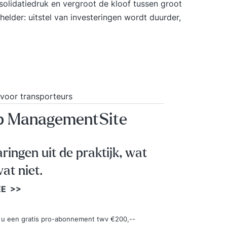
Cursus
solidatiedruk en vergroot de kloof tussen groot
één op 
 helder:
uitstel van investeringen
wordt duurder,
aspecte
oefeni
tot je 
cursus
cursus
cursus
 voor transporteurs
certif
op ManagementSite
aringen uit de praktijk, wat
at niet.
EE >>
ngt u een gratis pro-abonnement twv €200,--