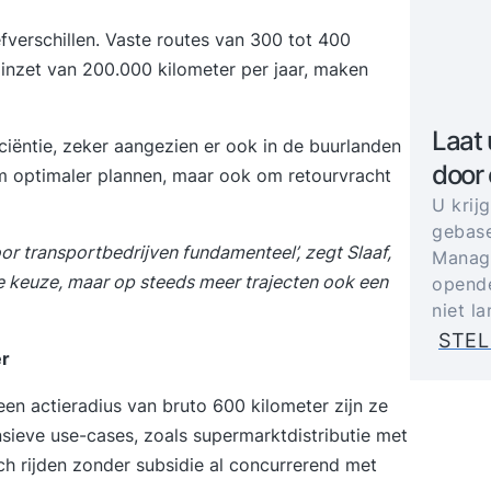
fverschillen. Vaste routes van 300 tot 400
e inzet van 200.000 kilometer per jaar, maken
Laat 
iciëntie, zeker aangezien er ook in de buurlanden
door
om optimaler plannen, maar ook om retourvracht
U krij
gebase
 transportbedrijven fundamenteel’, zegt Slaaf,
Manage
ame keuze, maar op steeds meer trajecten ook een
opende
niet l
STEL
er
een actieradius van bruto 600 kilometer zijn ze
ensieve use-cases, zoals
supermarktdistributie
met
sch rijden zonder subsidie al concurrerend met