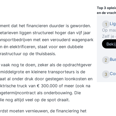
Top 3 ople
en de vrac
Li
1
ment dat het financieren duurder is geworden.
Op maa
etarieven liggen structureel hoger dan vijf jaar
Zelf je
transportbedrijven met een verouderd wagenpark
leren met StudyFl
Beki
 én elektrificeren, staat voor een dubbele
Cloud g
rastructuur op de thuisbasis.
interfa
Bus
2
Lightr
rs vaak nog te doen, zeker als de opdrachtgever
met je 
iddelgrote en kleinere transporteurs is de
beeld w
Con
3
taat al onder druk door gestegen loonkosten en
Intake
ektrische truck van € 300.000 of meer (ook na
vindt e
huidige
ngetermijncontract als onderbouwing. Die
Voorbe
ie nog altijd veel op de spot draait.
persoo
 hardst moeten vernieuwen, de financiering het
stellen